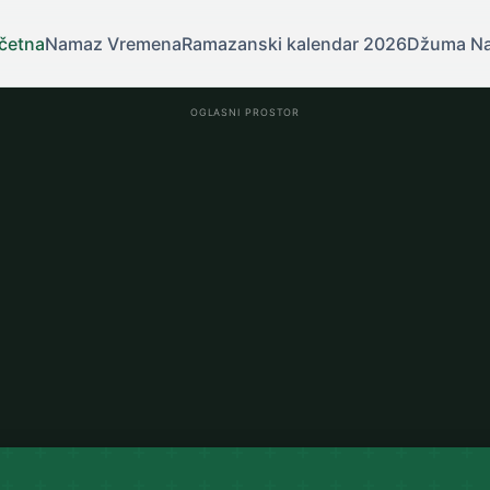
četna
Namaz Vremena
Ramazanski kalendar 2026
Džuma N
OGLASNI PROSTOR