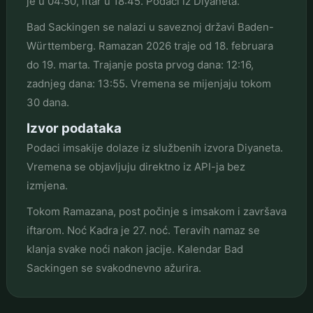
je u 04:50, iftar u 18:45. Podaci iz Diyaneta.
Bad Sackingen se nalazi u saveznoj državi Baden-
Württemberg. Ramazan 2026 traje od 18. februara
do 19. marta. Trajanje posta prvog dana: 12:16,
zadnjeg dana: 13:55. Vremena se mijenjaju tokom
30 dana.
Izvor podataka
Podaci imsakije dolaze iz službenih izvora Diyaneta.
Vremena se objavljuju direktno iz API-ja bez
izmjena.
Tokom Ramazana, post počinje s imsakom i završava
iftarom. Noć Kadra je 27. noć. Teravih namaz se
klanja svake noći nakon jacije. Kalendar Bad
Sackingen se svakodnevno ažurira.