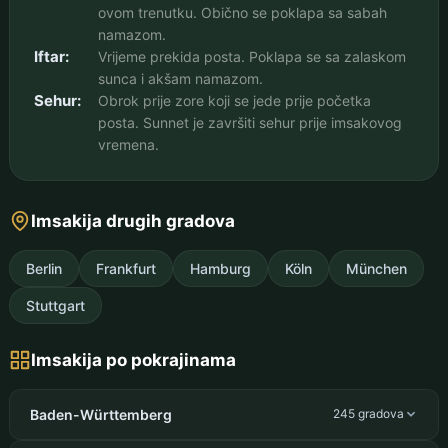
ovom trenutku. Obično se poklapa sa sabah
namazom.
Iftar:
Vrijeme prekida posta. Poklapa se sa zalaskom
sunca i akšam namazom.
Sehur:
Obrok prije zore koji se jede prije početka
posta. Sunnet je završiti sehur prije imsakovog
vremena.
Imsakija drugih gradova
Berlin
Frankfurt
Hamburg
Köln
München
Stuttgart
Imsakija po pokrajinama
Baden-Württemberg
245 gradova