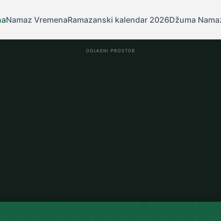
na
Namaz Vremena
Ramazanski kalendar 2026
Džuma Nama
OGLASNI PROSTOR