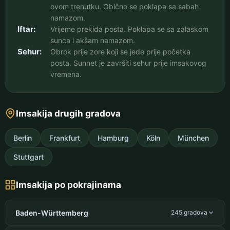
ovom trenutku. Obično se poklapa sa sabah
namazom.
Iftar:
Vrijeme prekida posta. Poklapa se sa zalaskom
sunca i akšam namazom.
Sehur:
Obrok prije zore koji se jede prije početka
posta. Sunnet je završiti sehur prije imsakovog
vremena.
Imsakija drugih gradova
Berlin
Frankfurt
Hamburg
Köln
München
Stuttgart
Imsakija po pokrajinama
Baden-Württemberg
245 gradova