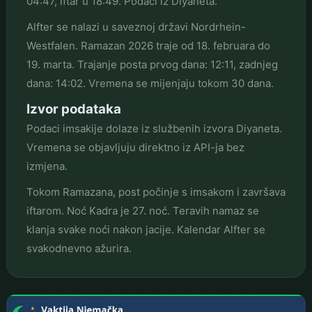
04:47, iftar u 18:49. Podaci iz Diyaneta.
Alfter se nalazi u saveznoj državi Nordrhein-
Westfalen. Ramazan 2026 traje od 18. februara do
19. marta. Trajanje posta prvog dana: 12:11, zadnjeg
dana: 14:02. Vremena se mijenjaju tokom 30 dana.
Izvor podataka
Podaci imsakije dolaze iz službenih izvora Diyaneta.
Vremena se objavljuju direktno iz API-ja bez
izmjena.
Tokom Ramazana, post počinje s imsakom i završava
iftarom. Noć Kadra je 27. noć. Teravih namaz se
klanja svake noći nakon jacije. Kalendar Alfter se
svakodnevno ažurira.