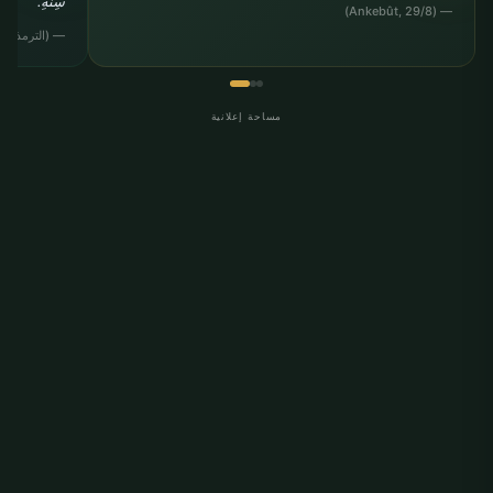
سِنِّهِ."
— (Ankebût, 29/8)
— (الترمذي, "الب
مساحة إعلانية