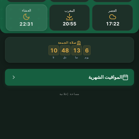
العشاء
العصر
المغرب
20:55
17:22
22:31
صلاة الجمعة
:
:
:
10
48
13
6
يوم
سا
دق
ثا
المواقيت الشهرية
مساحة إعلانية