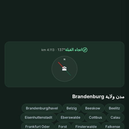
اتجاه القبلة
137°
4.113 km
N
🕋
مدن ولاية Brandenburg
Brandenburg/havel
Belzig
Beeskow
Beelitz
Eisenhuttenstadt
Eberswalde
Cottbus
Calau
Frankfurt Oder
Forst
Finsterwalde
Falkense