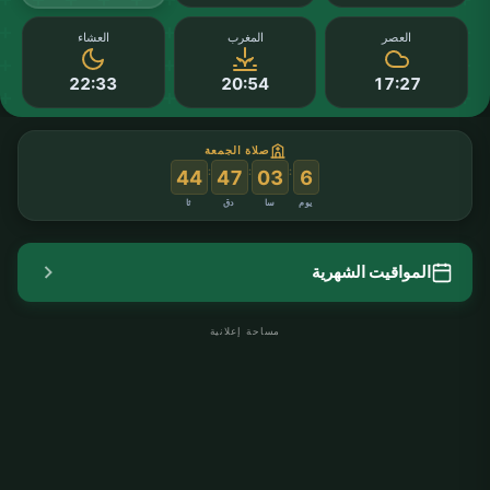
العصر
المغرب
العشاء
22:33
20:54
17:27
صلاة الجمعة
:
:
:
44
47
03
6
يوم
سا
دق
ثا
المواقيت الشهرية
مساحة إعلانية