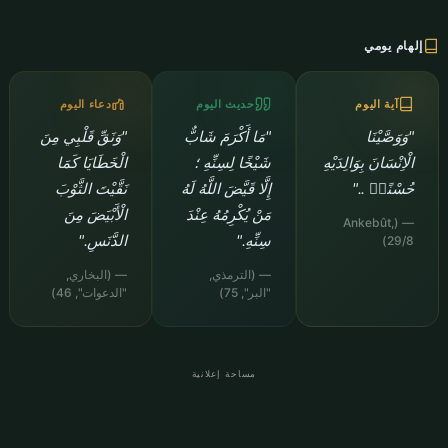
إلهام يومي
آية اليوم
حديث اليوم
دعاء اليوم
"وَوَصَّيْنَا
"مَا أَكْرَمَ شَابٌّ
"وَنَقِّ قَلْبِي مِنَ
الْاِنْسَانَ بِوَالِدَيْهِ
شَيْخًا لِسِنِّهِ ؛
الْخَطَايَا كَمَا
حُسْنًاۜ .."
إِلَّا قَيَّضَ اللَّهُ لَهُ
نَقَّيْتَ الثَّوْبَ
مَنْ يُكْرِمُهُ عِنْدَ
الْأَبْيَضَ مِنَ
— (Ankebût,
سِنِّهِ."
الدَّنَسِ."
29/8)
— (الترمذي,
— (البخاري,
"البر", 75)
"الدعوات", 46)
مساحة إعلانية