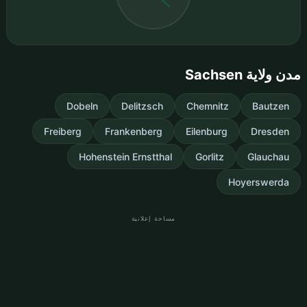
مدن ولاية Sachsen
Dobeln
Delitzsch
Chemnitz
Bautzen
Freiberg
Frankenberg
Eilenburg
Dresden
Hohenstein Ernstthal
Gorlitz
Glauchau
Hoyerswerda
مساحة إعلانية