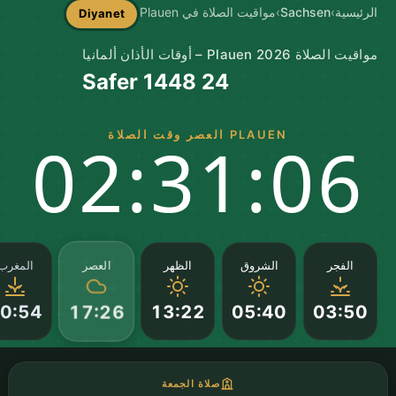
الرئيسية
›
Sachsen
›
مواقيت الصلاة في Plauen
Diyanet
مواقيت الصلاة Plauen 2026 – أوقات الأذان ألمانيا
24 Safer 1448
PLAUEN العصر وقت الصلاة
02:31:05
العصر
الفجر
الشروق
الظهر
المغرب
0:54
13:22
05:40
03:50
17:26
صلاة الجمعة