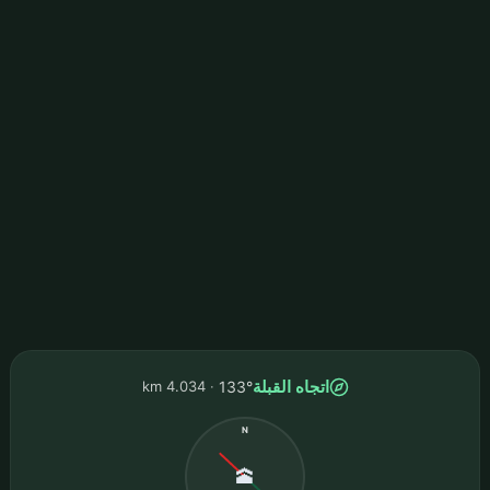
اتجاه القبلة
4.034 km
133°
N
🕋