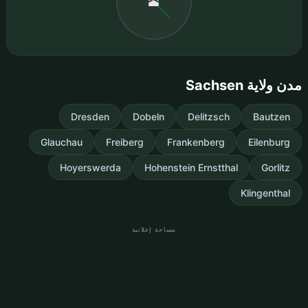
🕋
مدن ولاية Sachsen
Dresden
Dobeln
Delitzsch
Bautzen
Glauchau
Freiberg
Frankenberg
Eilenburg
Hoyerswerda
Hohenstein Ernstthal
Gorlitz
Klingenthal
مساحة إعلانية