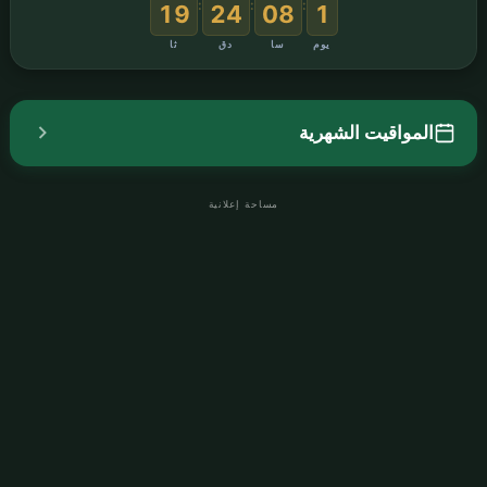
:
:
:
18
24
08
1
يوم
سا
دق
ثا
المواقيت الشهرية
مساحة إعلانية