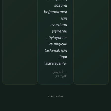
sözünü
beğendirmek
için
avurdunu
şişirerek
söyleyenler
ve bilgiçlik
taslamak için
lügat
paralayanlar."
— (الترمذي,
"البر", 71)
مساحة إعلانية