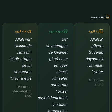
إلهام يومي
آية اليوم
حديث اليوم
دعاء اليوم
"Allah'ım!
"En
"Allah'a
Hakkımda
sevmediğim
güven!
olmasını
ve kıyamet
Güvenip
takdir ettiğin
günü bana
dayanmak
şeyin
en uzak
için Allah
sonucunu
olacak
yeter."
hayırlı eyle."
kimseler
— (Ahzâb,
şunlardır:
33/3)
— (Hâkim,
"Güzel
Müstedrek, 1,
702)
konuşuyor"dedirtmek
için uzun
konuşanlar,