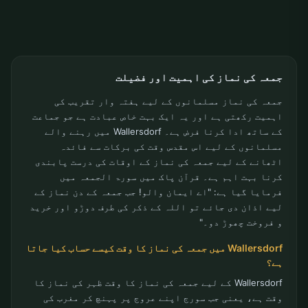
جمعہ کی نماز کی اہمیت اور فضیلت
جمعہ کی نماز مسلمانوں کے لیے ہفتہ وار تقریب کی
اہمیت رکھتی ہے اور یہ ایک بہت خاص عبادت ہے جو جماعت
کے ساتھ ادا کرنا فرض ہے۔ Wallersdorf میں رہنے والے
مسلمانوں کے لیے اس مقدس وقت کی برکات سے فائدہ
اٹھانے کے لیے جمعہ کی نماز کے اوقات کی درست پابندی
کرنا بہت اہم ہے۔ قرآن پاک میں سورۃ الجمعہ میں
فرمایا گیا ہے: "اے ایمان والو! جب جمعہ کے دن نماز کے
لیے اذان دی جائے تو اللہ کے ذکر کی طرف دوڑو اور خرید
و فروخت چھوڑ دو۔"
Wallersdorf میں جمعہ کی نماز کا وقت کیسے حساب کیا جاتا
ہے؟
Wallersdorf کے لیے جمعہ کی نماز کا وقت ظہر کی نماز کا
وقت ہے، یعنی جب سورج اپنے عروج پر پہنچ کر مغرب کی