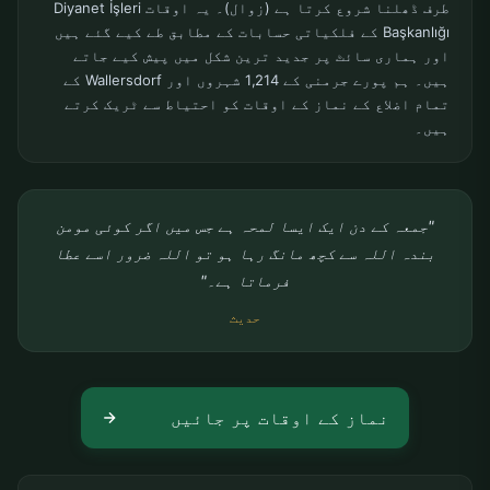
طرف ڈھلنا شروع کرتا ہے (زوال)۔ یہ اوقات Diyanet İşleri
Başkanlığı کے فلکیاتی حسابات کے مطابق طے کیے گئے ہیں
اور ہماری سائٹ پر جدید ترین شکل میں پیش کیے جاتے
ہیں۔ ہم پورے جرمنی کے 1,214 شہروں اور Wallersdorf کے
تمام اضلاع کے نماز کے اوقات کو احتیاط سے ٹریک کرتے
ہیں۔
"جمعہ کے دن ایک ایسا لمحہ ہے جس میں اگر کوئی مومن
بندہ اللہ سے کچھ مانگ رہا ہو تو اللہ ضرور اسے عطا
فرماتا ہے۔"
حدیث
نماز کے اوقات پر جائیں