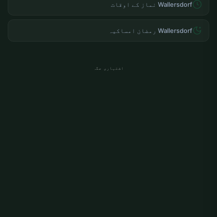
Wallersdorf نماز کے اوقات
Wallersdorf رمضان امساکیہ
اشتہاری جگہ