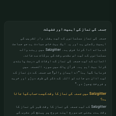
جمعہ کی نماز کی اہمیت اور فضیلت
جمعہ کی نماز مسلمانوں کے لیے ہفتہ وار تقریب کی
اہمیت رکھتی ہے اور یہ ایک بہت خاص عبادت ہے جو جماعت
کے ساتھ ادا کرنا فرض ہے۔ Salzgitter میں رہنے والے
مسلمانوں کے لیے اس مقدس وقت کی برکات سے فائدہ
اٹھانے کے لیے جمعہ کی نماز کے اوقات کی درست پابندی
کرنا بہت اہم ہے۔ قرآن پاک میں سورۃ الجمعہ میں
فرمایا گیا ہے: "اے ایمان والو! جب جمعہ کے دن نماز کے
لیے اذان دی جائے تو اللہ کے ذکر کی طرف دوڑو اور خرید
و فروخت چھوڑ دو۔"
Salzgitter میں جمعہ کی نماز کا وقت کیسے حساب کیا جاتا
ہے؟
Salzgitter کے لیے جمعہ کی نماز کا وقت ظہر کی نماز کا
وقت ہے، یعنی جب سورج اپنے عروج پر پہنچ کر مغرب کی