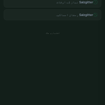
Salzgitter نماز کے اوقات
Salzgitter رمضان امساکیہ
اشتہاری جگہ