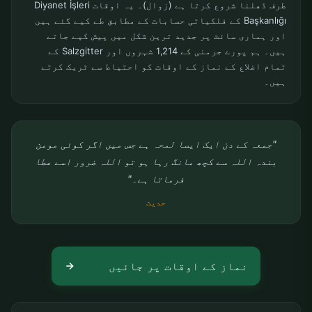
طرف ڈھلنا شروع کرتا ہے (زوال)۔ یہ اوقات Diyanet İşleri
Başkanlığı کے فلکیاتی حسابات کے مطابق طے کیے گئے ہیں
اور ہماری سائٹ پر جدید ترین شکل میں پیش کیے جاتے
ہیں۔ ہم پورے جرمنی کے 1,214 شہروں اور Salzgitter کے
تمام اضلاع کے نماز کے اوقات کو احتیاط سے ٹریک کرتے
ہیں۔
"جمعہ کے دن ایک ایسا لمحہ ہے جس میں اگر کوئی مومن
بندہ اللہ سے کچھ مانگ رہا ہو تو اللہ ضرور اسے عطا
فرماتا ہے۔"
حدیث
نماز کے اوقات پر جائیں