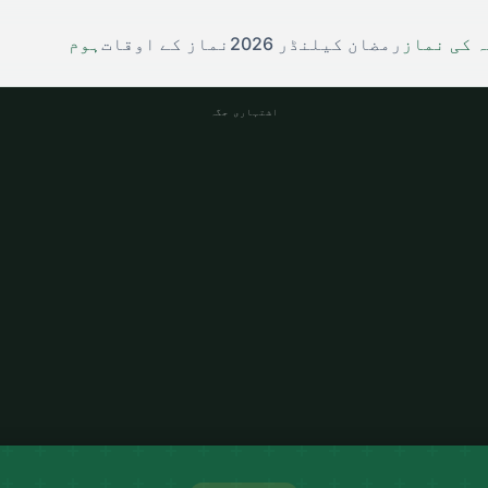
 کی نماز
رمضان کیلنڈر 2026
نماز کے اوقات
ہوم
اشتہاری جگہ