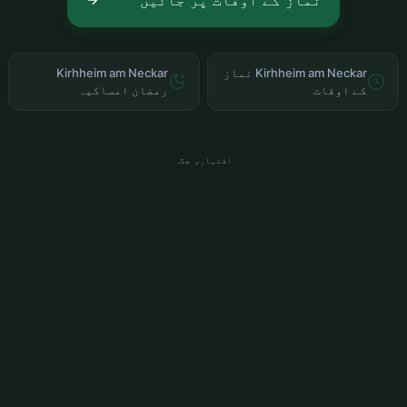
نماز کے اوقات پر جائیں
Kirhheim am Neckar نماز
Kirhheim am Neckar
کے اوقات
رمضان امساکیہ
اشتہاری جگہ