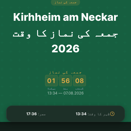
جمعہ کی نماز
Kirhheim am Neckar
جمعہ کی نماز کا وقت
2026
جمعہ کی نماز
:
:
01
56
08
گھنٹے
منٹ
سیکنڈ
07.08.2026 — 13:34
ظہر کا وقت:
13:34
عصر:
17:36