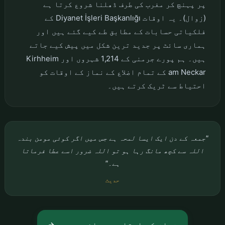
پر پہنچ کر مغرب کی طرف ڈھلنا شروع کرتا ہے
(زوال)۔ یہ اوقات Diyanet İşleri Başkanlığı کے
فلکیاتی حسابات کے مطابق طے کیے گئے ہیں اور
ہماری سائٹ پر جدید ترین شکل میں پیش کیے جاتے
ہیں۔ ہم پورے جرمنی کے 1,214 شہروں اور Kirhheim
am Neckar کے تمام اضلاع کے نماز کے اوقات کو
احتیاط سے ٹریک کرتے ہیں۔
"جمعہ کے دن ایک ایسا لمحہ ہے جس میں اگر کوئی مومن بندہ
اللہ سے کچھ مانگ رہا ہو تو اللہ ضرور اسے عطا فرماتا
ہے۔"
حدیث