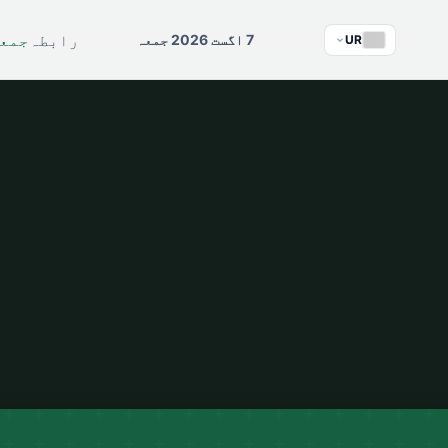
رابطہ
جمعہ
7 اگست 2026 جمعہ
UR