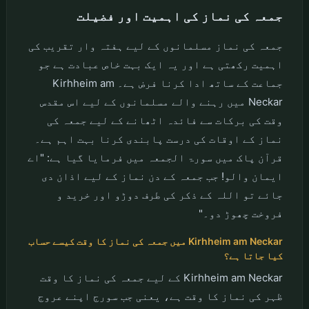
جمعہ کی نماز کی اہمیت اور فضیلت
جمعہ کی نماز مسلمانوں کے لیے ہفتہ وار تقریب کی
اہمیت رکھتی ہے اور یہ ایک بہت خاص عبادت ہے جو
جماعت کے ساتھ ادا کرنا فرض ہے۔ Kirhheim am
Neckar میں رہنے والے مسلمانوں کے لیے اس مقدس
وقت کی برکات سے فائدہ اٹھانے کے لیے جمعہ کی
نماز کے اوقات کی درست پابندی کرنا بہت اہم ہے۔
قرآن پاک میں سورۃ الجمعہ میں فرمایا گیا ہے: "اے
ایمان والو! جب جمعہ کے دن نماز کے لیے اذان دی
جائے تو اللہ کے ذکر کی طرف دوڑو اور خرید و
فروخت چھوڑ دو۔"
Kirhheim am Neckar میں جمعہ کی نماز کا وقت کیسے حساب
کیا جاتا ہے؟
Kirhheim am Neckar کے لیے جمعہ کی نماز کا وقت
ظہر کی نماز کا وقت ہے، یعنی جب سورج اپنے عروج