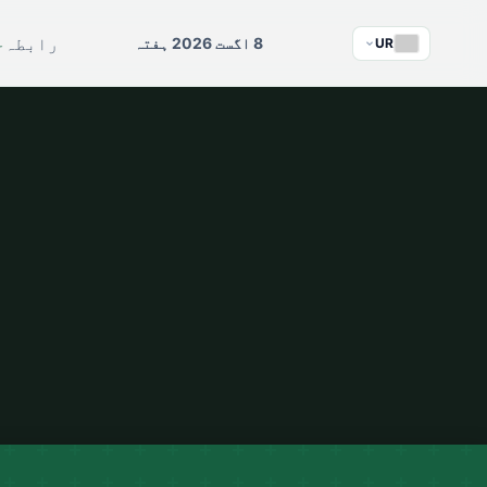
رابطہ
ج
8 اگست 2026 ہفتہ
UR