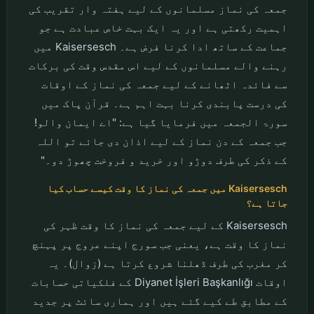
جمعہ کی نماز مسلمانوں کے لیے ہفتہ وار تقریب کی
اہمیت رکھتی ہے اور یہ ایک بہت خاص عبادت ہے جو
جماعت کے ساتھ ادا کرنا فرض ہے۔ Kaisersesch میں
رہنے والے مسلمانوں کے لیے اس مقدس وقت کی برکات
سے فائدہ اٹھانے کے لیے جمعہ کی نماز کے اوقات
کی درست پابندی کرنا بہت اہم ہے۔ قرآن پاک میں
سورۃ الجمعہ میں فرمایا گیا ہے: "اے ایمان والو!
جب جمعہ کے دن نماز کے لیے اذان دی جائے تو اللہ
کے ذکر کی طرف دوڑو اور خرید و فروخت چھوڑ دو۔"
Kaisersesch میں جمعہ کی نماز کا وقت کیسے حساب کیا
جاتا ہے؟
Kaisersesch کے لیے جمعہ کی نماز کا وقت ظہر کی
نماز کا وقت ہے، یعنی جب سورج اپنے عروج پر پہنچ
کر مغرب کی طرف ڈھلنا شروع کرتا ہے (زوال)۔ یہ
اوقات Diyanet İşleri Başkanlığı کے فلکیاتی حسابات
کے مطابق طے کیے گئے ہیں اور ہماری سائٹ پر جدید