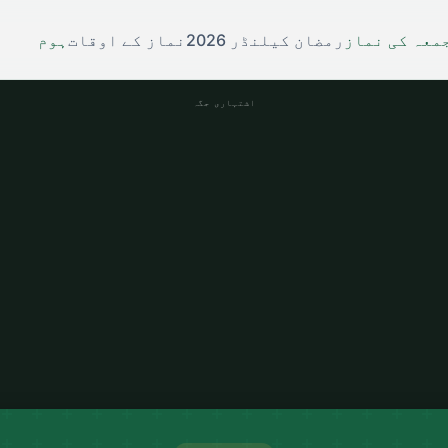
معہ کی نماز
رمضان کیلنڈر 2026
نماز کے اوقات
ہوم
اشتہاری جگہ