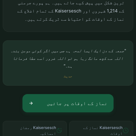
ترین شکل میں پیش کیے جاتے ہیں۔ ہم پورے جرمنی
کے 1,214 شہروں اور Kaisersesch کے تمام اضلاع کے
نماز کے اوقات کو احتیاط سے ٹریک کرتے ہیں۔
"جمعہ کے دن ایک ایسا لمحہ ہے جس میں اگر کوئی مومن بندہ
اللہ سے کچھ مانگ رہا ہو تو اللہ ضرور اسے عطا فرماتا
ہے۔"
حدیث
نماز کے اوقات پر جائیں
Kaisersesch نماز کے
Kaisersesch رمضان
اوقات
امساکیہ