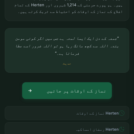
ہیں۔ ہم پورے جرمنی کے 1,214 شہروں اور Herten کے تمام
اضلاع کے نماز کے اوقات کو احتیاط سے ٹریک کرتے ہیں۔
"جمعہ کے دن ایک ایسا لمحہ ہے جس میں اگر کوئی مومن
بندہ اللہ سے کچھ مانگ رہا ہو تو اللہ ضرور اسے عطا
فرماتا ہے۔"
حدیث
نماز کے اوقات پر جائیں
Herten نماز کے اوقات
Herten رمضان امساکیہ