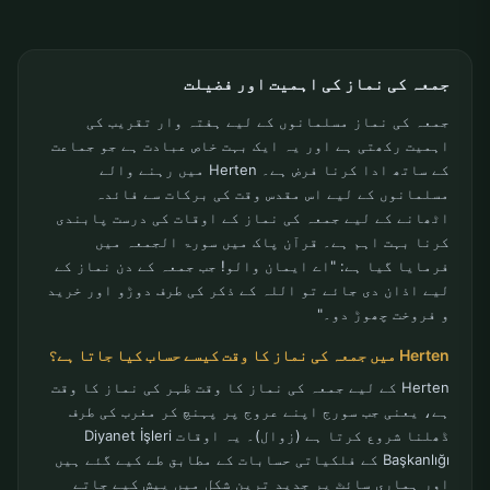
جمعہ کی نماز کی اہمیت اور فضیلت
جمعہ کی نماز مسلمانوں کے لیے ہفتہ وار تقریب کی
اہمیت رکھتی ہے اور یہ ایک بہت خاص عبادت ہے جو جماعت
کے ساتھ ادا کرنا فرض ہے۔ Herten میں رہنے والے
مسلمانوں کے لیے اس مقدس وقت کی برکات سے فائدہ
اٹھانے کے لیے جمعہ کی نماز کے اوقات کی درست پابندی
کرنا بہت اہم ہے۔ قرآن پاک میں سورۃ الجمعہ میں
فرمایا گیا ہے: "اے ایمان والو! جب جمعہ کے دن نماز کے
لیے اذان دی جائے تو اللہ کے ذکر کی طرف دوڑو اور خرید
و فروخت چھوڑ دو۔"
Herten میں جمعہ کی نماز کا وقت کیسے حساب کیا جاتا ہے؟
Herten کے لیے جمعہ کی نماز کا وقت ظہر کی نماز کا وقت
ہے، یعنی جب سورج اپنے عروج پر پہنچ کر مغرب کی طرف
ڈھلنا شروع کرتا ہے (زوال)۔ یہ اوقات Diyanet İşleri
Başkanlığı کے فلکیاتی حسابات کے مطابق طے کیے گئے ہیں
اور ہماری سائٹ پر جدید ترین شکل میں پیش کیے جاتے