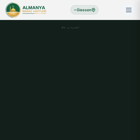
Giessen
اشتہاری جگہ