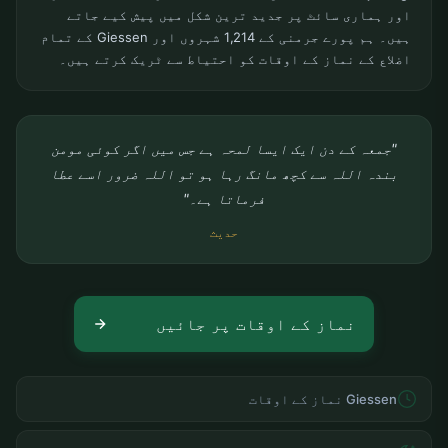
اور ہماری سائٹ پر جدید ترین شکل میں پیش کیے جاتے
ہیں۔ ہم پورے جرمنی کے 1,214 شہروں اور Giessen کے تمام
اضلاع کے نماز کے اوقات کو احتیاط سے ٹریک کرتے ہیں۔
"جمعہ کے دن ایک ایسا لمحہ ہے جس میں اگر کوئی مومن
بندہ اللہ سے کچھ مانگ رہا ہو تو اللہ ضرور اسے عطا
فرماتا ہے۔"
حدیث
نماز کے اوقات پر جائیں
Giessen نماز کے اوقات