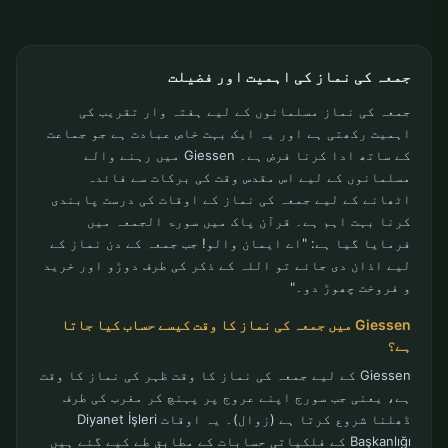
جمعہ کی نماز کی اہمیت اور فضیلت
جمعہ کی نماز مسلمانوں کے لیے ہفتہ وار تقریب کی
اہمیت رکھتی ہے اور یہ ایک بہت خاص عبادت ہے جو جماعت
کے ساتھ ادا کرنا فرض ہے۔ Giessen میں رہنے والے
مسلمانوں کے لیے اس مقدس وقت کی برکات سے فائدہ
اٹھانے کے لیے جمعہ کی نماز کے اوقات کی درست پابندی
کرنا بہت اہم ہے۔ قرآن پاک میں سورۃ الجمعہ میں
فرمایا گیا ہے: "اے ایمان والو! جب جمعہ کے دن نماز کے
لیے اذان دی جائے تو اللہ کے ذکر کی طرف دوڑو اور خرید
و فروخت چھوڑ دو۔"
Giessen میں جمعہ کی نماز کا وقت کیسے حساب کیا جاتا
ہے؟
Giessen کے لیے جمعہ کی نماز کا وقت ظہر کی نماز کا وقت
ہے، یعنی جب سورج اپنے عروج پر پہنچ کر مغرب کی طرف
ڈھلنا شروع کرتا ہے (زوال)۔ یہ اوقات Diyanet İşleri
Başkanlığı کے فلکیاتی حسابات کے مطابق طے کیے گئے ہیں