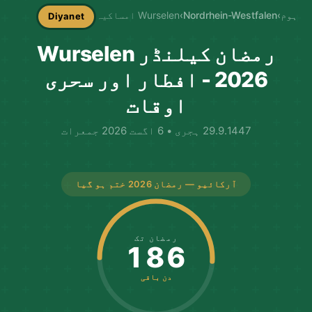
ہوم
›
Nordrhein-Westfalen
›
Wurselen امساکیہ
Diyanet
رمضان کیلنڈر Wurselen
2026 - افطار اور سحری
اوقات
29.9.1447 ہجری • 6 اگست 2026 جمعرات
آرکائیو — رمضان 2026 ختم ہو گیا
رمضان تک
186
دن باقی