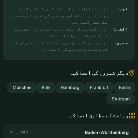
فجر:
روزے کے آغاز کا وقت۔ کھانا پینا اس وقت بند
ہو جاتا ہے۔ عام طور پر فجر کی نماز کے وقت سے
مطابقت رکھتا ہے۔
افطار:
روزہ کھولنے کا وقت۔ غروب آفتاب اور مغرب کی
نماز کے وقت سے مطابقت رکھتا ہے۔
سحری:
روزے سے پہلے صبح سویرے کا کھانا۔ سحری کو فجر
کے وقت سے پہلے ختم کرنا سنت ہے۔
دیگر شہروں کی امساکیہ
München
Köln
Hamburg
Frankfurt
Berlin
Stuttgart
ریاست کے مطابق امساکیہ
Baden-Württemberg
245 شہر