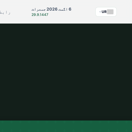
6 اگست 2026 جمعرات
رابط
UR
29.9.1447