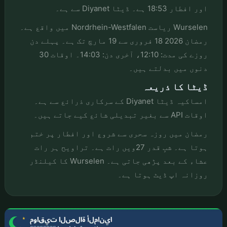
اور افطار 18:53 ہے۔ ڈیٹا Diyanet سے ہے۔
Wurselen ریاست Nordrhein-Westfalen میں واقع ہے۔
رمضان 2026 18 فروری سے 19 مارچ تک ہے۔ پہلے دن
روزے کی مدت: 12:10، آخری دن: 14:03۔ اوقات 30
دنوں میں بدلتے ہیں۔
ڈیٹا کا ذریعہ
امساکیہ ڈیٹا Diyanet کے سرکاری ذرائع سے ہے۔
اوقات API سے بغیر تبدیلی شائع کیے جاتے ہیں۔
رمضان میں روزہ سحری سے شروع اور افطار پر ختم
ہوتا ہے۔ شبِ قدر 27ویں رات ہے۔ تراویح ہر رات
عشاء کے بعد پڑھی جاتی ہے۔ Wurselen کا کیلنڈر
روزانہ اپ ڈیٹ ہوتا ہے۔