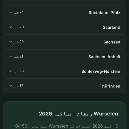
Rheinland-Pfalz
74 شہر
Saarland
20 شہر
Sachsen
29 شہر
Sachsen-Anhalt
21 شہر
Schleswig-Holstein
56 شہر
Thüringen
17 شہر
Wurselen رمضان امساکیہ 2026
6 اگست 2026 جمعرات کو Wurselen میں سحری 04:50