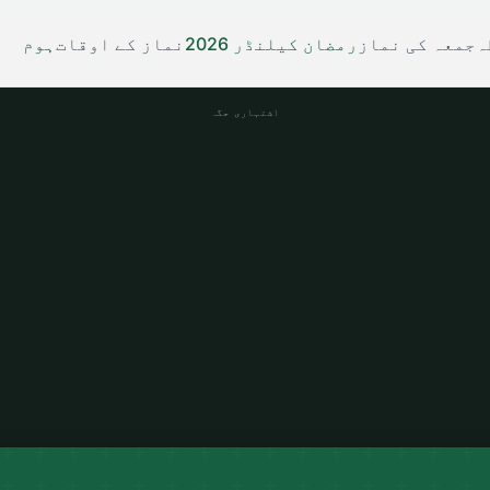
ہ
جمعہ کی نماز
رمضان کیلنڈر 2026
نماز کے اوقات
ہوم
اشتہاری جگہ