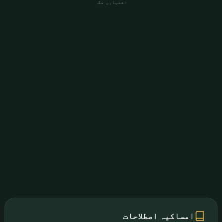
اشتہاری جگہ
امساکیہ اصطلاحات