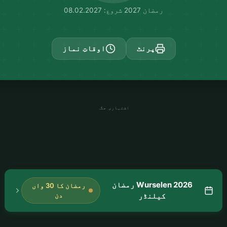
رمضان 2027 شروع: 08.02.2027
پرنٹ
اوقاتِ نماز
اشتہاری جگہ
Wurselen 2026 رمضان
رمضان کا 30 واں
کیلنڈر
دن