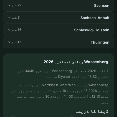
Sachsen
29 شہر
Sachsen-Anhalt
21 شہر
Schleswig-Holstein
56 شہر
Thüringen
17 شہر
Wassenberg رمضان امساکیہ 2026
7 اگست 2026 جمعہ کو Wassenberg میں سحری 04:49 اور
افطار 18:52 ہے۔ ڈیٹا Diyanet سے ہے۔
Wassenberg ریاست Nordrhein-Westfalen میں واقع ہے۔
رمضان 2026 18 فروری سے 19 مارچ تک ہے۔ پہلے دن روزے کی
مدت: 12:10، آخری دن: 14:03۔ اوقات 30 دنوں میں بدلتے
ہیں۔
ڈیٹا کا ذریعہ