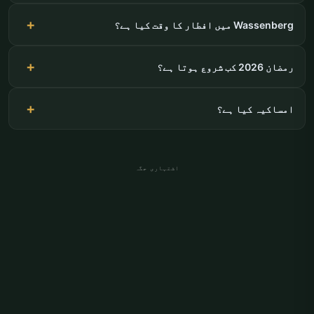
Wassenberg میں افطار کا وقت کیا ہے؟
رمضان 2026 کب شروع ہوتا ہے؟
امساکیہ کیا ہے؟
اشتہاری جگہ