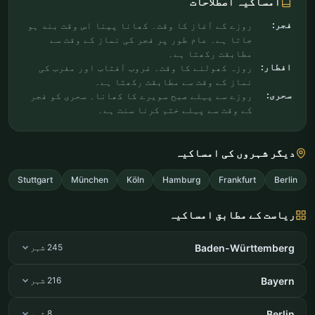
امساکیہ اصطلاحات
فجر:
روزے کے آغاز کا وقت۔ کھانا پینا اس وقت بند ہو
جاتا ہے۔ عام طور پر فجر کی نماز کے وقت سے
مطابقت رکھتا ہے۔
افطار:
روزہ کھولنے کا وقت۔ غروب آفتاب اور مغرب کی
نماز کے وقت سے مطابقت رکھتا ہے۔
سحری:
روزے سے پہلے صبح سویرے کا کھانا۔ سحری کو فجر
کے وقت سے پہلے ختم کرنا سنت ہے۔
دیگر شہروں کی امساکیہ
Stuttgart
München
Köln
Hamburg
Frankfurt
Berlin
ریاست کے مطابق امساکیہ
Baden-Württemberg
245 شہر
Bayern
216 شہر
Berlin
8 شہر