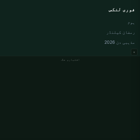
فوری لنکس
ہوم
رمضان کیلنڈر
مذہبی دن 2026
×
اشتہاری جگہ
جرمنی نماز کے اوقات
Berlin نماز کے اوقات
Hamburg نماز کے اوقات
München نماز کے اوقات
Köln نماز کے اوقات
Frankfurt نماز کے اوقات
ادارہ جاتی