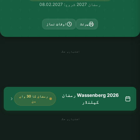
رمضان 2027 شروع: 08.02.2027
پرنٹ
اوقاتِ نماز
اشتہاری جگہ
Wassenberg 2026 رمضان
رمضان کا 30 واں
کیلنڈر
دن
اشتہاری جگہ