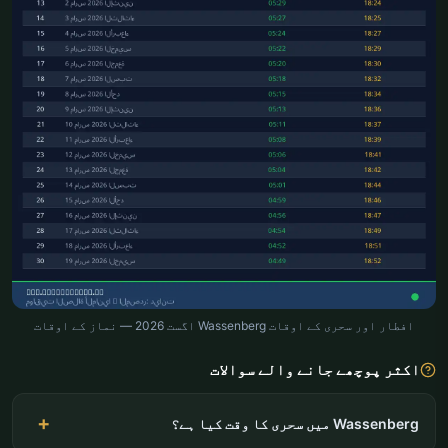
افطار اور سحری کے اوقات Wassenberg اگست 2026 — نماز کے اوقات
اکثر پوچھے جانے والے سوالات
Wassenberg میں سحری کا وقت کیا ہے؟