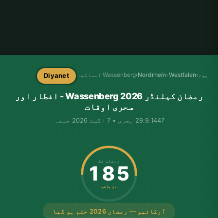
ہوم
›
Nordrhein-Westfalen
›
Wassenberg امساکیہ
Diyanet
رمضان کیلنڈر Wassenberg 2026 - افطار اور
سحری اوقات
29.9.1447 ہجری • 7 اگست 2026 جمعہ
رمضان تک
185
دن باقی
آرکائیو — رمضان 2026 ختم ہو گیا