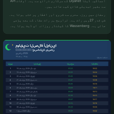
امساکیہ ڈیٹا Diyanet کے سرکاری ذرائع سے ہے۔ اوقات API
سے بغیر تبدیلی شائع کیے جاتے ہیں۔
رمضان میں روزہ سحری سے شروع اور افطار پر ختم ہوتا ہے۔
شبِ قدر 27ویں رات ہے۔ تراویح ہر رات عشاء کے بعد پڑھی
جاتی ہے۔ Wassenberg کا کیلنڈر روزانہ اپ ڈیٹ ہوتا ہے۔