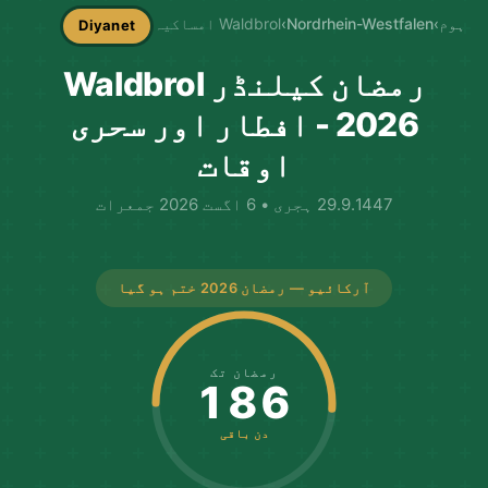
ہوم
›
Nordrhein-Westfalen
›
Waldbrol امساکیہ
Diyanet
رمضان کیلنڈر Waldbrol
2026 - افطار اور سحری
اوقات
29.9.1447 ہجری • 6 اگست 2026 جمعرات
آرکائیو — رمضان 2026 ختم ہو گیا
رمضان تک
186
دن باقی