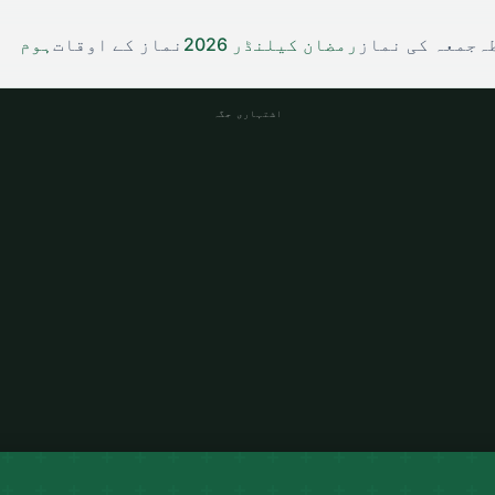
ہ
جمعہ کی نماز
رمضان کیلنڈر 2026
نماز کے اوقات
ہوم
اشتہاری جگہ