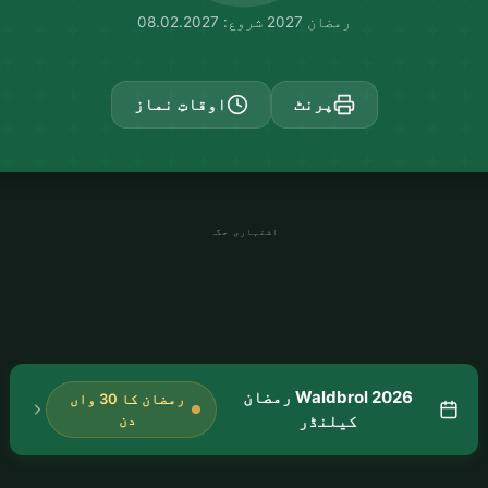
رمضان 2027 شروع: 08.02.2027
پرنٹ
اوقاتِ نماز
اشتہاری جگہ
Waldbrol 2026 رمضان
رمضان کا 30 واں
کیلنڈر
دن