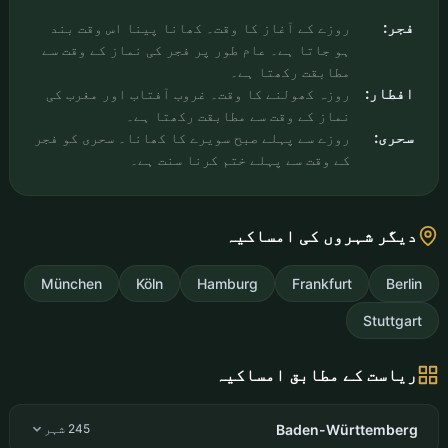
فجر:
روزے کے آغاز کا وقت۔ کھانا پینا اس وقت بند
ہو جاتا ہے۔ عام طور پر فجر کی نماز کے وقت سے
مطابقت رکھتا ہے۔
افطار:
روزہ کھولنے کا وقت۔ غروب آفتاب اور مغرب کی
نماز کے وقت سے مطابقت رکھتا ہے۔
سحری:
روزے سے پہلے صبح سویرے کا کھانا۔ سحری کو فجر
کے وقت سے پہلے ختم کرنا سنت ہے۔
دیگر شہروں کی امساکیہ
München
Köln
Hamburg
Frankfurt
Berlin
Stuttgart
ریاست کے مطابق امساکیہ
Baden-Württemberg
245 شہر