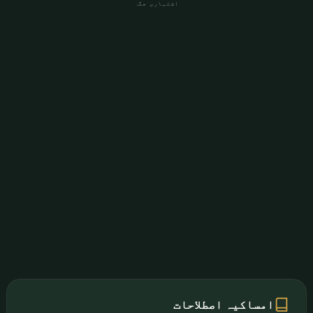
اشتہاری جگہ
امساکیہ اصطلاحات