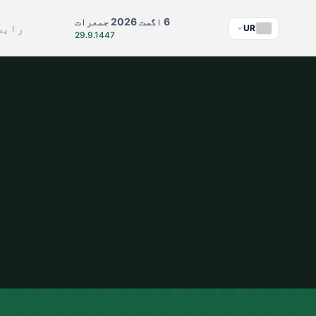
6 اگست 2026 جمعرات
رابط
UR
29.9.1447