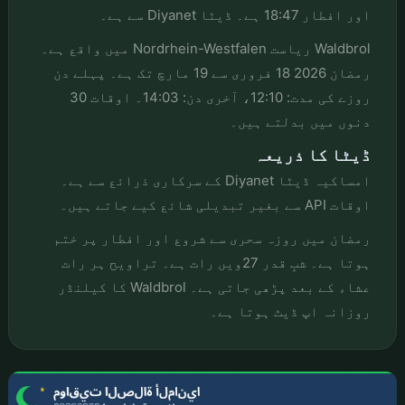
اور افطار 18:47 ہے۔ ڈیٹا Diyanet سے ہے۔
Waldbrol ریاست Nordrhein-Westfalen میں واقع ہے۔
رمضان 2026 18 فروری سے 19 مارچ تک ہے۔ پہلے دن
روزے کی مدت: 12:10، آخری دن: 14:03۔ اوقات 30
دنوں میں بدلتے ہیں۔
ڈیٹا کا ذریعہ
امساکیہ ڈیٹا Diyanet کے سرکاری ذرائع سے ہے۔
اوقات API سے بغیر تبدیلی شائع کیے جاتے ہیں۔
رمضان میں روزہ سحری سے شروع اور افطار پر ختم
ہوتا ہے۔ شبِ قدر 27ویں رات ہے۔ تراویح ہر رات
عشاء کے بعد پڑھی جاتی ہے۔ Waldbrol کا کیلنڈر
روزانہ اپ ڈیٹ ہوتا ہے۔