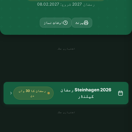
رمضان 2027 شروع: 08.02.2027
پرنٹ
اوقاتِ نماز
اشتہاری جگہ
Steinhagen 2026 رمضان
رمضان کا 30 واں
کیلنڈر
دن
اشتہاری جگہ