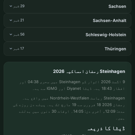
Sachsen
29 شہر
Sachsen-Anhalt
21 شہر
Schleswig-Holstein
56 شہر
Thüringen
17 شہر
Steinhagen رمضان امساکیہ 2026
9 اگست 2026 اتوار کو Steinhagen میں سحری 04:38 اور
افطار 18:43 ہے۔ ڈیٹا Diyanet اور IGMG سے ہے۔
Steinhagen ریاست Nordrhein-Westfalen میں واقع ہے۔
رمضان 2026 18 فروری سے 19 مارچ تک ہے۔ پہلے دن روزے کی
مدت: 12:09، آخری دن: 14:05۔ اوقات 30 دنوں میں بدلتے
ہیں۔
ڈیٹا کا ذریعہ