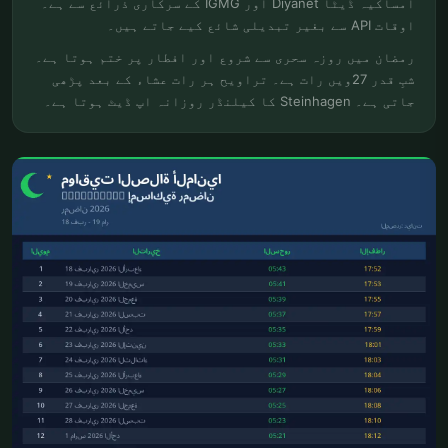
امساکیہ ڈیٹا Diyanet اور IGMG کے سرکاری ذرائع سے ہے۔
اوقات API سے بغیر تبدیلی شائع کیے جاتے ہیں۔
رمضان میں روزہ سحری سے شروع اور افطار پر ختم ہوتا ہے۔
شبِ قدر 27ویں رات ہے۔ تراویح ہر رات عشاء کے بعد پڑھی
جاتی ہے۔ Steinhagen کا کیلنڈر روزانہ اپ ڈیٹ ہوتا ہے۔