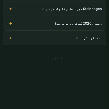
Steinhagen میں افطار کا وقت کیا ہے؟
رمضان 2026 کب شروع ہوتا ہے؟
امساکیہ کیا ہے؟
اشتہاری جگہ