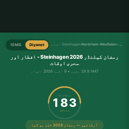
ہوم
›
Nordrhein-Westfalen
›
Steinhagen امساکیہ
IGMG
Diyanet
رمضان کیلنڈر Steinhagen 2026 - افطار اور
سحری اوقات
29.9.1447 ہجری • 9 اگست 2026 اتوار
رمضان تک
183
دن باقی
آرکائیو — رمضان 2026 ختم ہو گیا