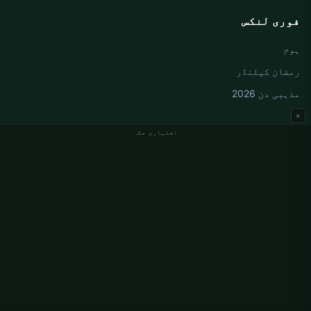
فوری لنکس
ہوم
رمضان کیلنڈر
مذہبی دن 2026
×
اشتہاری جگہ
جرمنی نماز کے اوقات
Berlin نماز کے اوقات
Hamburg نماز کے اوقات
München نماز کے اوقات
Köln نماز کے اوقات
Frankfurt نماز کے اوقات
ادارہ جاتی