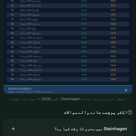
افطار اور سحری کے اوقات Steinhagen اگست 2026 — نماز کے اوقات
اکثر پوچھے جانے والے سوالات
Steinhagen میں سحری کا وقت کیا ہے؟