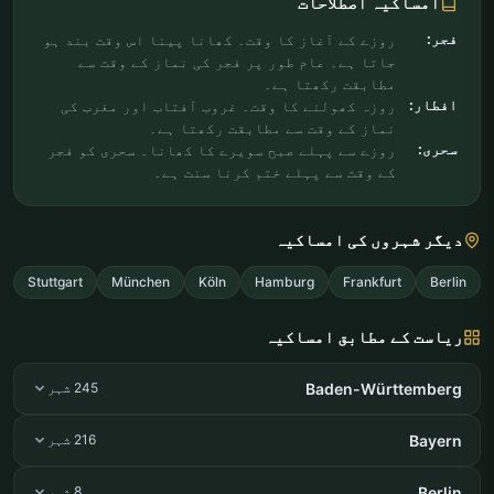
امساکیہ اصطلاحات
فجر:
روزے کے آغاز کا وقت۔ کھانا پینا اس وقت بند ہو
جاتا ہے۔ عام طور پر فجر کی نماز کے وقت سے
مطابقت رکھتا ہے۔
افطار:
روزہ کھولنے کا وقت۔ غروب آفتاب اور مغرب کی
نماز کے وقت سے مطابقت رکھتا ہے۔
سحری:
روزے سے پہلے صبح سویرے کا کھانا۔ سحری کو فجر
کے وقت سے پہلے ختم کرنا سنت ہے۔
دیگر شہروں کی امساکیہ
Stuttgart
München
Köln
Hamburg
Frankfurt
Berlin
ریاست کے مطابق امساکیہ
Baden-Württemberg
245 شہر
Bayern
216 شہر
Berlin
8 شہر