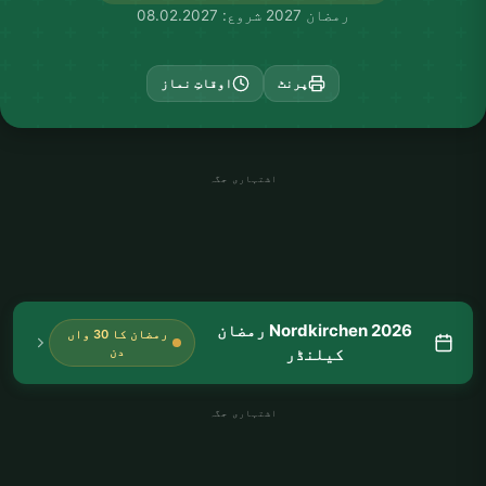
رمضان 2027 شروع: 08.02.2027
پرنٹ
اوقاتِ نماز
اشتہاری جگہ
Nordkirchen 2026 رمضان
رمضان کا 30 واں
کیلنڈر
دن
اشتہاری جگہ