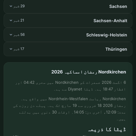
Sachsen
29 شہر
Sachsen-Anhalt
21 شہر
Schleswig-Holstein
56 شہر
Thüringen
17 شہر
Nordkirchen رمضان امساکیہ 2026
6 اگست 2026 جمعرات کو Nordkirchen میں سحری 04:42 اور
افطار 18:47 ہے۔ ڈیٹا Diyanet سے ہے۔
Nordkirchen ریاست Nordrhein-Westfalen میں واقع ہے۔
رمضان 2026 18 فروری سے 19 مارچ تک ہے۔ پہلے دن روزے کی
مدت: 12:09، آخری دن: 14:05۔ اوقات 30 دنوں میں بدلتے
ہیں۔
ڈیٹا کا ذریعہ