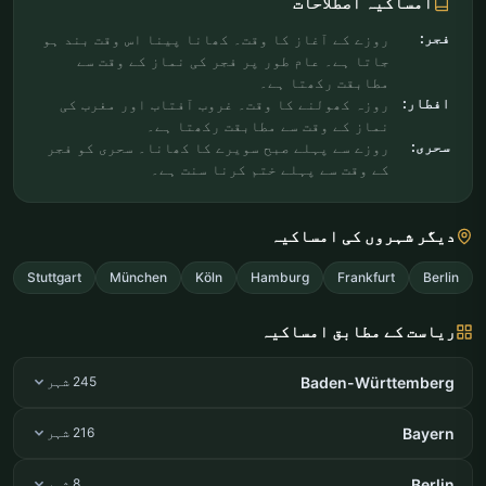
امساکیہ اصطلاحات
فجر:
روزے کے آغاز کا وقت۔ کھانا پینا اس وقت بند ہو
جاتا ہے۔ عام طور پر فجر کی نماز کے وقت سے
مطابقت رکھتا ہے۔
افطار:
روزہ کھولنے کا وقت۔ غروب آفتاب اور مغرب کی
نماز کے وقت سے مطابقت رکھتا ہے۔
سحری:
روزے سے پہلے صبح سویرے کا کھانا۔ سحری کو فجر
کے وقت سے پہلے ختم کرنا سنت ہے۔
دیگر شہروں کی امساکیہ
Stuttgart
München
Köln
Hamburg
Frankfurt
Berlin
ریاست کے مطابق امساکیہ
Baden-Württemberg
245 شہر
Bayern
216 شہر
Berlin
8 شہر