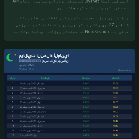
امساکیہ ڈیٹا Diyanet کے سرکاری ذرائع سے ہے۔ اوقات API
سے بغیر تبدیلی شائع کیے جاتے ہیں۔
رمضان میں روزہ سحری سے شروع اور افطار پر ختم ہوتا ہے۔
شبِ قدر 27ویں رات ہے۔ تراویح ہر رات عشاء کے بعد پڑھی
جاتی ہے۔ Nordkirchen کا کیلنڈر روزانہ اپ ڈیٹ ہوتا ہے۔