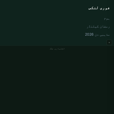
فوری لنکس
ہوم
رمضان کیلنڈر
مذہبی دن 2026
×
اشتہاری جگہ
جرمنی نماز کے اوقات
Berlin نماز کے اوقات
Hamburg نماز کے اوقات
München نماز کے اوقات
Köln نماز کے اوقات
Frankfurt نماز کے اوقات
ادارہ جاتی