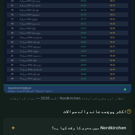
افطار اور سحری کے اوقات Nordkirchen اگست 2026 — نماز کے اوقات
اکثر پوچھے جانے والے سوالات
Nordkirchen میں سحری کا وقت کیا ہے؟