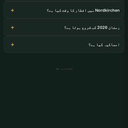
Nordkirchen میں افطار کا وقت کیا ہے؟
رمضان 2026 کب شروع ہوتا ہے؟
امساکیہ کیا ہے؟
اشتہاری جگہ