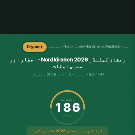
ہوم
›
Nordrhein-Westfalen
›
Nordkirchen امساکیہ
Diyanet
رمضان کیلنڈر Nordkirchen 2026 - افطار اور
سحری اوقات
29.9.1447 ہجری • 6 اگست 2026 جمعرات
رمضان تک
186
دن باقی
آرکائیو — رمضان 2026 ختم ہو گیا