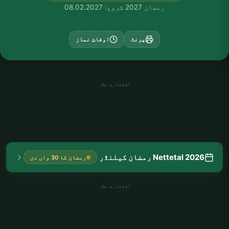
رمضان 2027 شروع: 08.02.2027
پرنٹ
اوقاتِ نماز
اشتہاری جگہ
Nettetal 2026 رمضان کیلنڈر
رمضان کا 30 واں دن
اشتہاری جگہ