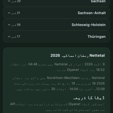
Sachsen
29 شہر
Sachsen-Anhalt
21 شہر
Schleswig-Holstein
56 شہر
Thüringen
17 شہر
Nettetal رمضان امساکیہ 2026
9 اگست 2026 اتوار کو Nettetal میں سحری 04:48 اور افطار
18:52 ہے۔ ڈیٹا Diyanet سے ہے۔
Nettetal ریاست Nordrhein-Westfalen میں واقع ہے۔ رمضان
2026 18 فروری سے 19 مارچ تک ہے۔ پہلے دن روزے کی مدت:
12:09، آخری دن: 14:04۔ اوقات 30 دنوں میں بدلتے ہیں۔
ڈیٹا کا ذریعہ
امساکیہ ڈیٹا Diyanet کے سرکاری ذرائع سے ہے۔ اوقات API
سے بغیر تبدیلی شائع کیے جاتے ہیں۔