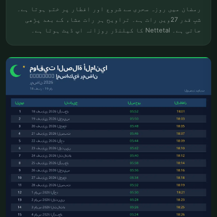
رمضان میں روزہ سحری سے شروع اور افطار پر ختم ہوتا ہے۔
شبِ قدر 27ویں رات ہے۔ تراویح ہر رات عشاء کے بعد پڑھی
جاتی ہے۔ Nettetal کا کیلنڈر روزانہ اپ ڈیٹ ہوتا ہے۔