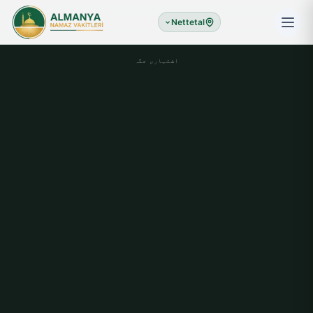
Nettetal
اشتہاری جگہ