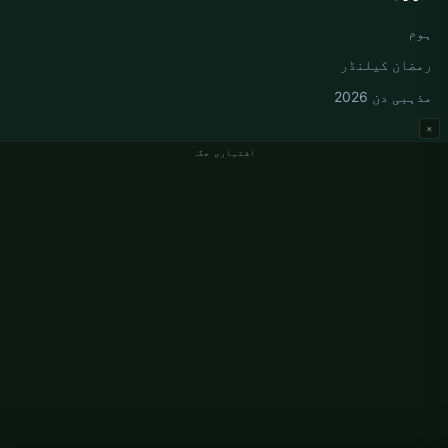
ہوم
رمضان کیلنڈر
مذہبی دن 2026
×
اشتہاری جگہ
جرمنی نماز کے اوقات
Berlin نماز کے اوقات
Hamburg نماز کے اوقات
München نماز کے اوقات
Köln نماز کے اوقات
Frankfurt نماز کے اوقات
ادارہ جاتی
ہمارے بارے میں