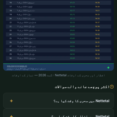
افطار اور سحری کے اوقات Nettetal اگست 2026 — نماز کے اوقات
اکثر پوچھے جانے والے سوالات
Nettetal میں سحری کا وقت کیا ہے؟
Nettetal میں افطار کا وقت کیا ہے؟