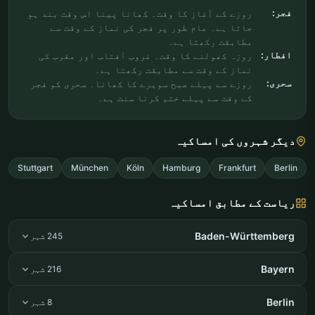
فجر:
روزے کے آغاز کا وقت۔ کھانا پینا اس وقت بند ہو
جاتا ہے۔ عام طور پر فجر کی نماز کے وقت سے
مطابقت رکھتا ہے۔
افطار:
روزہ کھولنے کا وقت۔ غروب آفتاب اور مغرب کی
نماز کے وقت سے مطابقت رکھتا ہے۔
سحری:
روزے سے پہلے صبح سویرے کا کھانا۔ سحری کو فجر
کے وقت سے پہلے ختم کرنا سنت ہے۔
دیگر شہروں کی امساکیہ
Stuttgart
München
Köln
Hamburg
Frankfurt
Berlin
ریاست کے مطابق امساکیہ
Baden-Württemberg
245 شہر
Bayern
216 شہر
Berlin
8 شہر