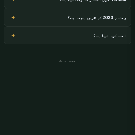
رمضان 2026 کب شروع ہوتا ہے؟
امساکیہ کیا ہے؟
اشتہاری جگہ