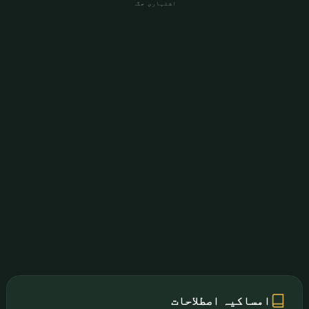
اشتہاری جگہ
امساکیہ اصطلاحات