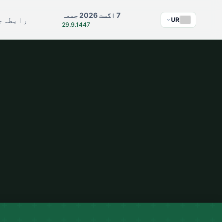
7 اگست 2026 جمعہ
رابطہ
ج
UR
29.9.1447