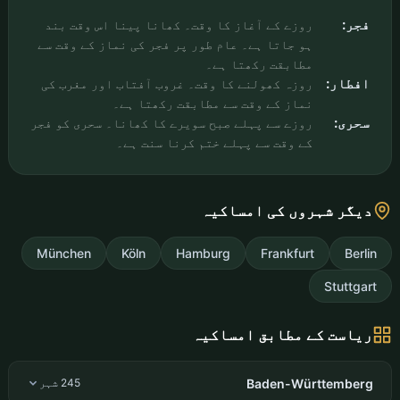
فجر:
روزے کے آغاز کا وقت۔ کھانا پینا اس وقت بند
ہو جاتا ہے۔ عام طور پر فجر کی نماز کے وقت سے
مطابقت رکھتا ہے۔
افطار:
روزہ کھولنے کا وقت۔ غروب آفتاب اور مغرب کی
نماز کے وقت سے مطابقت رکھتا ہے۔
سحری:
روزے سے پہلے صبح سویرے کا کھانا۔ سحری کو فجر
کے وقت سے پہلے ختم کرنا سنت ہے۔
دیگر شہروں کی امساکیہ
München
Köln
Hamburg
Frankfurt
Berlin
Stuttgart
ریاست کے مطابق امساکیہ
Baden-Württemberg
245 شہر