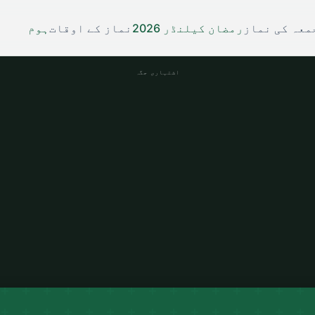
معہ کی نماز
رمضان کیلنڈر 2026
نماز کے اوقات
ہوم
اشتہاری جگہ