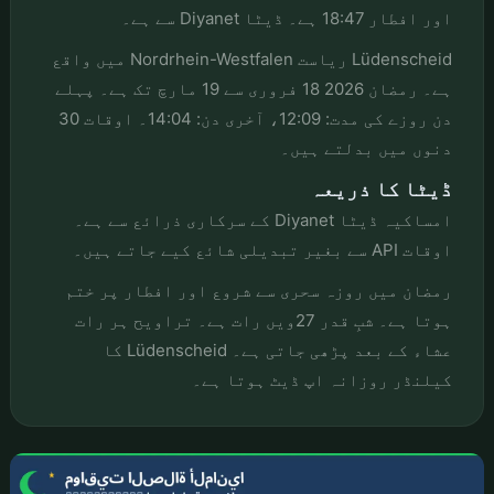
اور افطار 18:47 ہے۔ ڈیٹا Diyanet سے ہے۔
Lüdenscheid ریاست Nordrhein-Westfalen میں واقع
ہے۔ رمضان 2026 18 فروری سے 19 مارچ تک ہے۔ پہلے
دن روزے کی مدت: 12:09، آخری دن: 14:04۔ اوقات 30
دنوں میں بدلتے ہیں۔
ڈیٹا کا ذریعہ
امساکیہ ڈیٹا Diyanet کے سرکاری ذرائع سے ہے۔
اوقات API سے بغیر تبدیلی شائع کیے جاتے ہیں۔
رمضان میں روزہ سحری سے شروع اور افطار پر ختم
ہوتا ہے۔ شبِ قدر 27ویں رات ہے۔ تراویح ہر رات
عشاء کے بعد پڑھی جاتی ہے۔ Lüdenscheid کا
کیلنڈر روزانہ اپ ڈیٹ ہوتا ہے۔