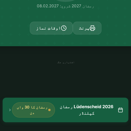
رمضان 2027 شروع: 08.02.2027
پرنٹ
اوقاتِ نماز
اشتہاری جگہ
Lüdenscheid 2026 رمضان
رمضان کا 30 واں
کیلنڈر
دن