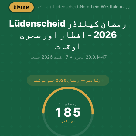
ہوم
›
Nordrhein-Westfalen
›
Lüdenscheid امساکیہ
Diyanet
رمضان کیلنڈر Lüdenscheid
2026 - افطار اور سحری
اوقات
29.9.1447 ہجری • 7 اگست 2026 جمعہ
آرکائیو — رمضان 2026 ختم ہو گیا
رمضان تک
185
دن باقی