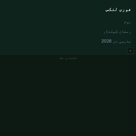
فوری لنکس
ہوم
رمضان کیلنڈر
مذہبی دن 2026
×
اشتہاری جگہ
جرمنی نماز کے اوقات
Berlin نماز کے اوقات
Hamburg نماز کے اوقات
München نماز کے اوقات
Köln نماز کے اوقات
Frankfurt نماز کے اوقات
ادارہ جاتی