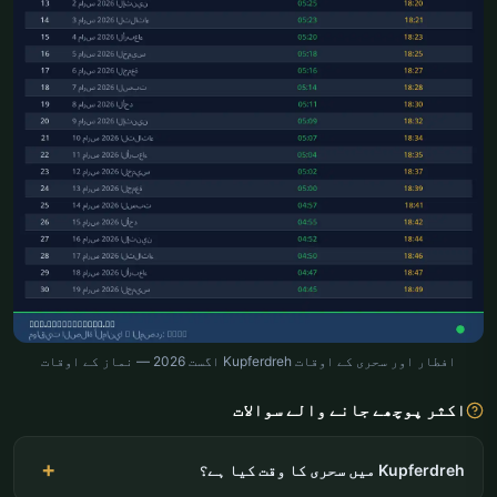
افطار اور سحری کے اوقات Kupferdreh اگست 2026 — نماز کے اوقات
اکثر پوچھے جانے والے سوالات
Kupferdreh میں سحری کا وقت کیا ہے؟