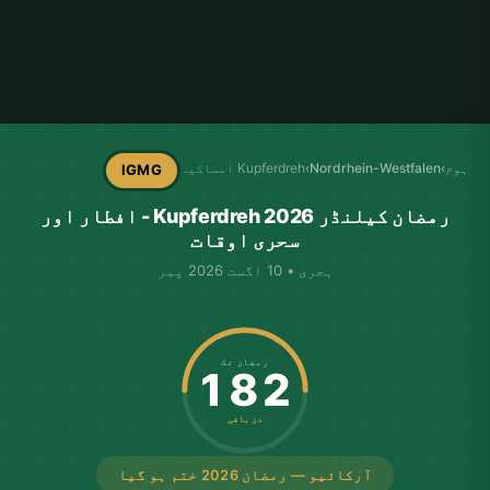
ہوم
›
Nordrhein-Westfalen
›
Kupferdreh امساکیہ
IGMG
رمضان کیلنڈر Kupferdreh 2026 - افطار اور
سحری اوقات
ہجری • 10 اگست 2026 پیر
رمضان تک
182
دن باقی
آرکائیو — رمضان 2026 ختم ہو گیا