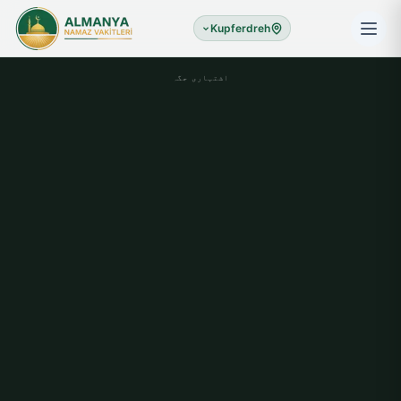
Kupferdreh
اشتہاری جگہ