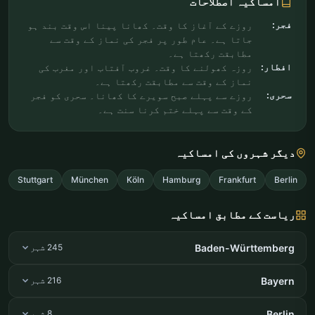
امساکیہ اصطلاحات
فجر:
روزے کے آغاز کا وقت۔ کھانا پینا اس وقت بند ہو
جاتا ہے۔ عام طور پر فجر کی نماز کے وقت سے
مطابقت رکھتا ہے۔
افطار:
روزہ کھولنے کا وقت۔ غروب آفتاب اور مغرب کی
نماز کے وقت سے مطابقت رکھتا ہے۔
سحری:
روزے سے پہلے صبح سویرے کا کھانا۔ سحری کو فجر
کے وقت سے پہلے ختم کرنا سنت ہے۔
دیگر شہروں کی امساکیہ
Stuttgart
München
Köln
Hamburg
Frankfurt
Berlin
ریاست کے مطابق امساکیہ
Baden-Württemberg
245 شہر
Bayern
216 شہر
Berlin
8 شہر