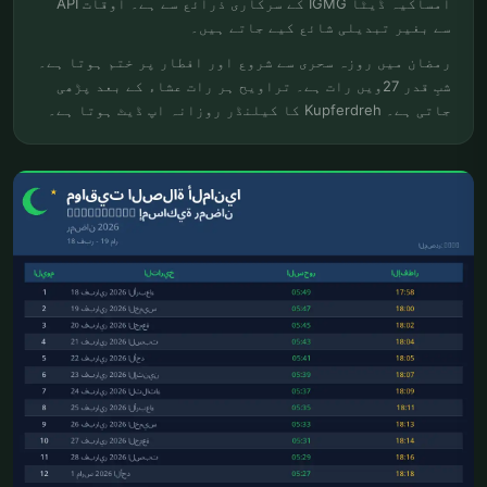
امساکیہ ڈیٹا IGMG کے سرکاری ذرائع سے ہے۔ اوقات API
سے بغیر تبدیلی شائع کیے جاتے ہیں۔
رمضان میں روزہ سحری سے شروع اور افطار پر ختم ہوتا ہے۔
شبِ قدر 27ویں رات ہے۔ تراویح ہر رات عشاء کے بعد پڑھی
جاتی ہے۔ Kupferdreh کا کیلنڈر روزانہ اپ ڈیٹ ہوتا ہے۔