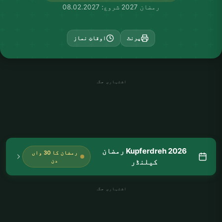
رمضان 2027 شروع: 08.02.2027
پرنٹ
اوقاتِ نماز
اشتہاری جگہ
Kupferdreh 2026 رمضان
رمضان کا 30 واں
کیلنڈر
دن
اشتہاری جگہ