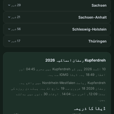
Sachsen
29 شہر
Sachsen-Anhalt
21 شہر
Schleswig-Holstein
56 شہر
Thüringen
17 شہر
Kupferdreh رمضان امساکیہ 2026
10 اگست 2026 پیر کو Kupferdreh میں سحری 04:45 اور
افطار 18:49 ہے۔ ڈیٹا IGMG سے ہے۔
Kupferdreh ریاست Nordrhein-Westfalen میں واقع ہے۔
رمضان 2026 18 فروری سے 19 مارچ تک ہے۔ پہلے دن روزے کی
مدت: 12:09، آخری دن: 14:04۔ اوقات 30 دنوں میں بدلتے
ہیں۔
ڈیٹا کا ذریعہ