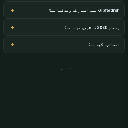
Kupferdreh میں افطار کا وقت کیا ہے؟
رمضان 2026 کب شروع ہوتا ہے؟
امساکیہ کیا ہے؟
اشتہاری جگہ