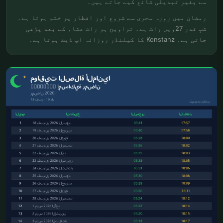
سے بغیر تبدیلی شائع کیے جاتے ہیں۔
رمضان میں روزہ سحری سے شروع اور افطار پر ختم ہوتا ہے۔
شبِ قدر 27ویں رات ہے۔ تراویح ہر رات عشاء کے بعد پڑھی
جاتی ہے۔ Konstanz کا کیلنڈر روزانہ اپ ڈیٹ ہوتا ہے۔