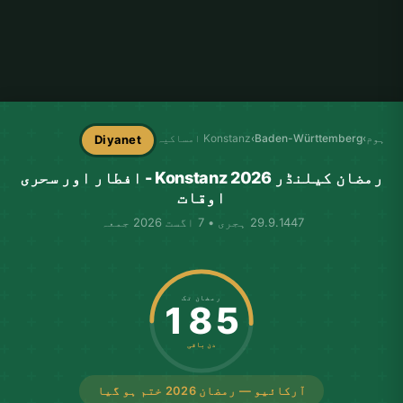
ہوم
›
Baden-Württemberg
›
Konstanz امساکیہ
Diyanet
رمضان کیلنڈر Konstanz 2026 - افطار اور سحری
اوقات
29.9.1447 ہجری • 7 اگست 2026 جمعہ
رمضان تک
185
دن باقی
آرکائیو — رمضان 2026 ختم ہو گیا