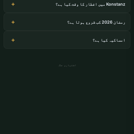
Konstanz میں افطار کا وقت کیا ہے؟
رمضان 2026 کب شروع ہوتا ہے؟
امساکیہ کیا ہے؟
اشتہاری جگہ