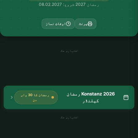
رمضان 2027 شروع: 08.02.2027
پرنٹ
اوقاتِ نماز
اشتہاری جگہ
Konstanz 2026 رمضان
رمضان کا 30 واں
کیلنڈر
دن
اشتہاری جگہ