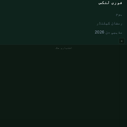
فوری لنکس
ہوم
رمضان کیلنڈر
مذہبی دن 2026
×
اشتہاری جگہ
جرمنی نماز کے اوقات
Berlin نماز کے اوقات
Hamburg نماز کے اوقات
München نماز کے اوقات
Köln نماز کے اوقات
Frankfurt نماز کے اوقات
ادارہ جاتی