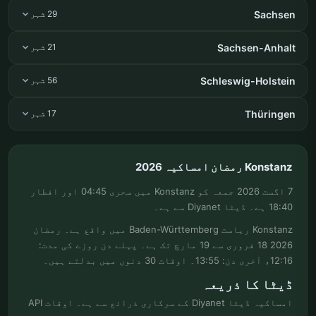
Sachsen
29 شہر
Sachsen-Anhalt
21 شہر
Schleswig-Holstein
56 شہر
Thüringen
17 شہر
Konstanz رمضان امساکیہ 2026
7 اگست 2026 جمعہ کو Konstanz میں سحری 04:45 اور افطار
18:40 ہے۔ ڈیٹا Diyanet سے ہے۔
Konstanz ریاست Baden-Württemberg میں واقع ہے۔ رمضان
2026 18 فروری سے 19 مارچ تک ہے۔ پہلے دن روزے کی مدت:
12:16، آخری دن: 13:55۔ اوقات 30 دنوں میں بدلتے ہیں۔
ڈیٹا کا ذریعہ
امساکیہ ڈیٹا Diyanet کے سرکاری ذرائع سے ہے۔ اوقات API