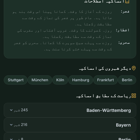
امساکیہ اصطلاحات
فجر:
روزے کے آغاز کا وقت۔ کھانا پینا اس وقت بند ہو
جاتا ہے۔ عام طور پر فجر کی نماز کے وقت سے
مطابقت رکھتا ہے۔
افطار:
روزہ کھولنے کا وقت۔ غروب آفتاب اور مغرب کی
نماز کے وقت سے مطابقت رکھتا ہے۔
سحری:
روزے سے پہلے صبح سویرے کا کھانا۔ سحری کو فجر
کے وقت سے پہلے ختم کرنا سنت ہے۔
دیگر شہروں کی امساکیہ
Stuttgart
München
Köln
Hamburg
Frankfurt
Berlin
ریاست کے مطابق امساکیہ
Baden-Württemberg
245 شہر
Bayern
216 شہر
Berlin
8 شہر