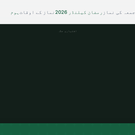
معہ کی نماز
رمضان کیلنڈر 2026
نماز کے اوقات
ہوم
اشتہاری جگہ