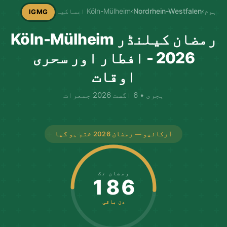
ہوم
›
Nordrhein-Westfalen
›
Köln-Mülheim امساکیہ
IGMG
رمضان کیلنڈر Köln-Mülheim
2026 - افطار اور سحری
اوقات
ہجری • 6 اگست 2026 جمعرات
آرکائیو — رمضان 2026 ختم ہو گیا
رمضان تک
186
دن باقی