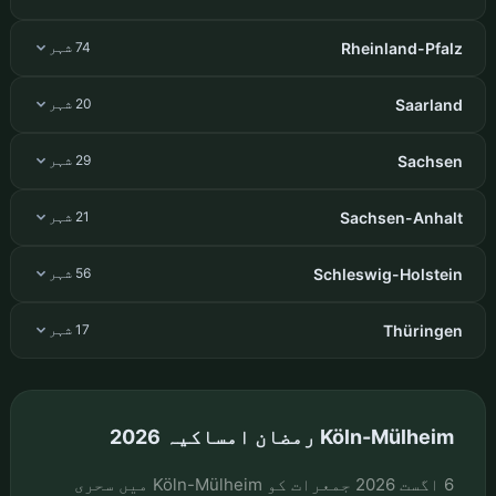
Rheinland-Pfalz
74 شہر
Saarland
20 شہر
Sachsen
29 شہر
Sachsen-Anhalt
21 شہر
Schleswig-Holstein
56 شہر
Thüringen
17 شہر
Köln-Mülheim رمضان امساکیہ 2026
6 اگست 2026 جمعرات کو Köln-Mülheim میں سحری