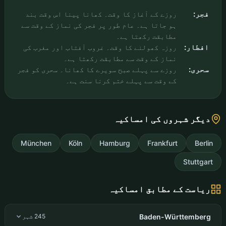
فجر:
روزے کے آغاز کا وقت۔ کھانا پینا اس وقت بند
ہو جاتا ہے۔ عام طور پر فجر کی نماز کے وقت سے
مطابقت رکھتا ہے۔
افطار:
روزہ کھولنے کا وقت۔ غروب آفتاب اور مغرب کی
نماز کے وقت سے مطابقت رکھتا ہے۔
سحری:
روزے سے پہلے صبح سویرے کا کھانا۔ سحری کو فجر
کے وقت سے پہلے ختم کرنا سنت ہے۔
دیگر شہروں کی امساکیہ
München
Köln
Hamburg
Frankfurt
Berlin
Stuttgart
ریاست کے مطابق امساکیہ
Baden-Württemberg
245 شہر