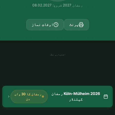
رمضان 2027 شروع: 08.02.2027
پرنٹ
اوقاتِ نماز
اشتہاری جگہ
Köln-Mülheim 2026 رمضان
رمضان کا 30 واں
کیلنڈر
دن