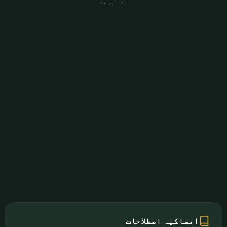
اشتہاری جگہ
امساکیہ اصطلاحات