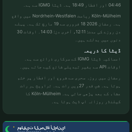
04:46 اور افطار 18:49 ہے۔ ڈیٹا IGMG سے ہے۔
Köln-Mülheim ریاست Nordrhein-Westfalen میں واقع
ہے۔ رمضان 2026 18 فروری سے 19 مارچ تک ہے۔ پہلے
دن روزے کی مدت: 12:11، آخری دن: 14:03۔ اوقات 30
دنوں میں بدلتے ہیں۔
ڈیٹا کا ذریعہ
امساکیہ ڈیٹا IGMG کے سرکاری ذرائع سے ہے۔
اوقات API سے بغیر تبدیلی شائع کیے جاتے ہیں۔
رمضان میں روزہ سحری سے شروع اور افطار پر ختم
ہوتا ہے۔ شبِ قدر 27ویں رات ہے۔ تراویح ہر رات
عشاء کے بعد پڑھی جاتی ہے۔ Köln-Mülheim کا
کیلنڈر روزانہ اپ ڈیٹ ہوتا ہے۔