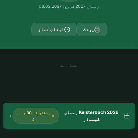
رمضان 2027 شروع: 08.02.2027
پرنٹ
اوقاتِ نماز
اشتہاری جگہ
Kelsterbach 2026 رمضان
رمضان کا 30 واں
کیلنڈر
دن