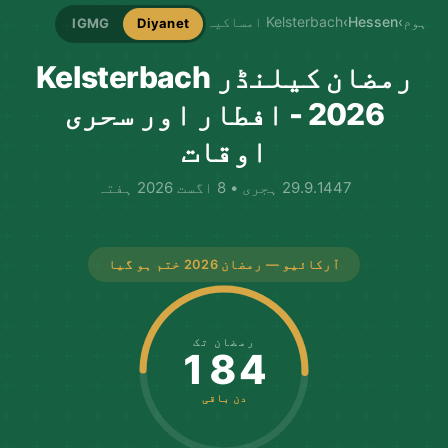
ہوم
›
Hessen
›
Kelsterbach امساکیہ
IGMG
Diyanet
رمضان کیلنڈر Kelsterbach
2026 - افطار اور سحری
اوقات
29.9.1447 ہجری • 8 اگست 2026 ہفتہ
آرکائیو — رمضان 2026 ختم ہو گیا
رمضان تک
184
دن باقی