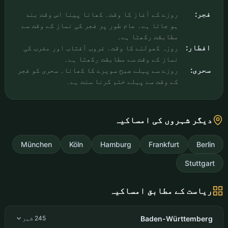
فجر:
روزے کے آغاز کا وقت۔ کھانا پینا اس وقت بند
ہو جاتا ہے۔ عام طور پر فجر کی نماز کے وقت سے
مطابقت رکھتا ہے۔
افطار:
روزہ کھولنے کا وقت۔ غروب آفتاب اور مغرب کی
نماز کے وقت سے مطابقت رکھتا ہے۔
سحری:
روزے سے پہلے صبح سویرے کا کھانا۔ سحری کو فجر
کے وقت سے پہلے ختم کرنا سنت ہے۔
دیگر شہروں کی امساکیہ
München
Köln
Hamburg
Frankfurt
Berlin
Stuttgart
ریاست کے مطابق امساکیہ
Baden-Württemberg
245 شہر