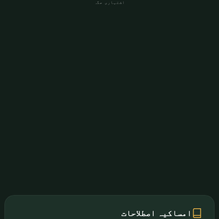
اشتہاری جگہ
امساکیہ اصطلاحات