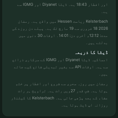
اور افطار 18:43 ہے۔ ڈیٹا Diyanet اور IGMG سے
ہے۔
Kelsterbach ریاست Hessen میں واقع ہے۔ رمضان
2026 18 فروری سے 19 مارچ تک ہے۔ پہلے دن روزے کی
مدت: 12:12، آخری دن: 14:01۔ اوقات 30 دنوں میں
بدلتے ہیں۔
ڈیٹا کا ذریعہ
امساکیہ ڈیٹا Diyanet اور IGMG کے سرکاری ذرائع
سے ہے۔ اوقات API سے بغیر تبدیلی شائع کیے جاتے
ہیں۔
رمضان میں روزہ سحری سے شروع اور افطار پر ختم
ہوتا ہے۔ شبِ قدر 27ویں رات ہے۔ تراویح ہر رات
عشاء کے بعد پڑھی جاتی ہے۔ Kelsterbach کا کیلنڈر
روزانہ اپ ڈیٹ ہوتا ہے۔