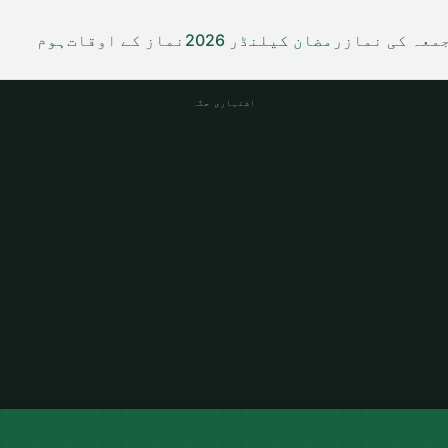
معہ کی نماز
رمضان کیلنڈر 2026
نماز کے اوقات
ہوم
اشتہاری جگہ