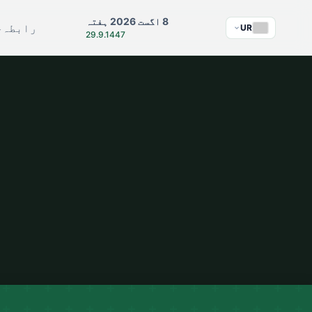
8 اگست 2026 ہفتہ
رابطہ
ج
UR
29.9.1447