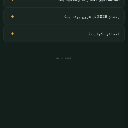
رمضان 2026 کب شروع ہوتا ہے؟
امساکیہ کیا ہے؟
اشتہاری جگہ