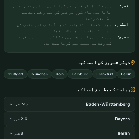
فجر:
روزے کے آغاز کا وقت۔ کھانا پینا اس وقت بند ہو
جاتا ہے۔ عام طور پر فجر کی نماز کے وقت سے
مطابقت رکھتا ہے۔
افطار:
روزہ کھولنے کا وقت۔ غروب آفتاب اور مغرب کی
نماز کے وقت سے مطابقت رکھتا ہے۔
سحری:
روزے سے پہلے صبح سویرے کا کھانا۔ سحری کو فجر
کے وقت سے پہلے ختم کرنا سنت ہے۔
دیگر شہروں کی امساکیہ
Stuttgart
München
Köln
Hamburg
Frankfurt
Berlin
ریاست کے مطابق امساکیہ
Baden-Württemberg
245 شہر
Bayern
216 شہر
Berlin
8 شہر