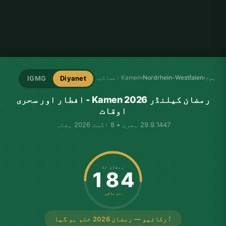
ہوم
›
Nordrhein-Westfalen
›
Kamen امساکیہ
IGMG
Diyanet
رمضان کیلنڈر Kamen 2026 - افطار اور سحری
اوقات
29.9.1447 ہجری • 8 اگست 2026 ہفتہ
رمضان تک
184
دن باقی
آرکائیو — رمضان 2026 ختم ہو گیا