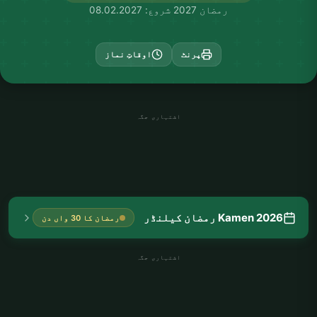
رمضان 2027 شروع: 08.02.2027
پرنٹ
اوقاتِ نماز
اشتہاری جگہ
Kamen 2026 رمضان کیلنڈر
رمضان کا 30 واں دن
اشتہاری جگہ