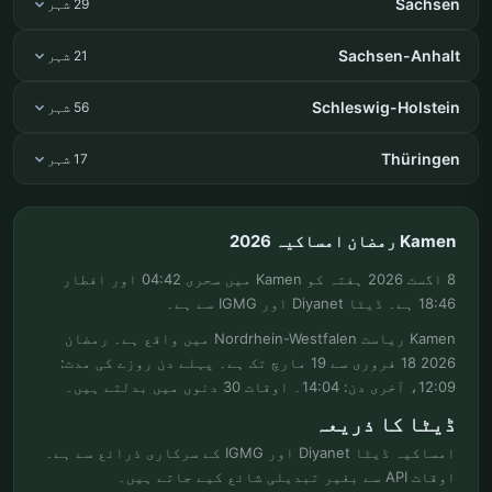
Sachsen
29 شہر
Sachsen-Anhalt
21 شہر
Schleswig-Holstein
56 شہر
Thüringen
17 شہر
Kamen رمضان امساکیہ 2026
8 اگست 2026 ہفتہ کو Kamen میں سحری 04:42 اور افطار
18:46 ہے۔ ڈیٹا Diyanet اور IGMG سے ہے۔
Kamen ریاست Nordrhein-Westfalen میں واقع ہے۔ رمضان
2026 18 فروری سے 19 مارچ تک ہے۔ پہلے دن روزے کی مدت:
12:09، آخری دن: 14:04۔ اوقات 30 دنوں میں بدلتے ہیں۔
ڈیٹا کا ذریعہ
امساکیہ ڈیٹا Diyanet اور IGMG کے سرکاری ذرائع سے ہے۔
اوقات API سے بغیر تبدیلی شائع کیے جاتے ہیں۔