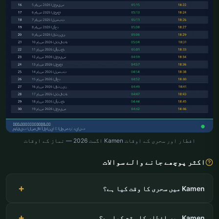
افطار اور سحری کے اوقات Kamen اگست 2026 — نماز کے اوقات
اکثر پوچھے جانے والے سوالات
Kamen میں سحری کا وقت کیا ہے؟
Kamen میں افطار کا وقت کیا ہے؟