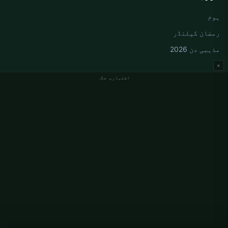
ہوم
رمضان کیلنڈر
مذہبی دن 2026
×
اشتہاری جگہ
جرمنی نماز کے اوقات
Berlin نماز کے اوقات
Hamburg نماز کے اوقات
München نماز کے اوقات
Köln نماز کے اوقات
Frankfurt نماز کے اوقات
ادارہ جاتی
ہمارے بارے میں