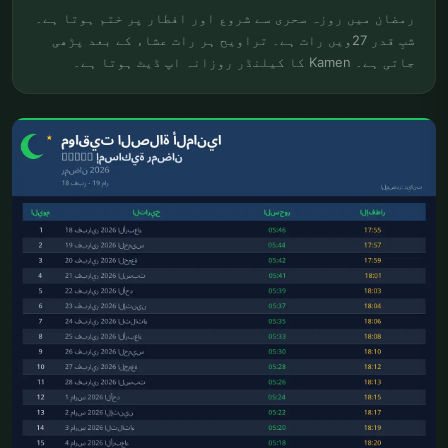
رمضان میں روزہ سحری سے شروع اور افطار پر ختم ہوتا ہے۔
شبِ قدر 27ویں رات ہے۔ تراویح ہر رات عشاء کے بعد پڑھی
جاتی ہے۔ Kamen کا کیلنڈر روزانہ اپ ڈیٹ ہوتا ہے۔