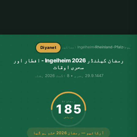
ہوم
›
Rheinland-Pfalz
›
Ingelheim امساکیہ
Diyanet
رمضان کیلنڈر Ingelheim 2026 - افطار اور
سحری اوقات
29.9.1447 ہجری • 8 اگست 2026 ہفتہ
رمضان تک
185
دن باقی
آرکائیو — رمضان 2026 ختم ہو گیا