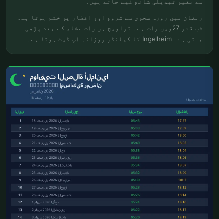
سے بغیر تبدیلی شائع کیے جاتے ہیں۔
رمضان میں روزہ سحری سے شروع اور افطار پر ختم ہوتا ہے۔
شبِ قدر 27ویں رات ہے۔ تراویح ہر رات عشاء کے بعد پڑھی
جاتی ہے۔ Ingelheim کا کیلنڈر روزانہ اپ ڈیٹ ہوتا ہے۔