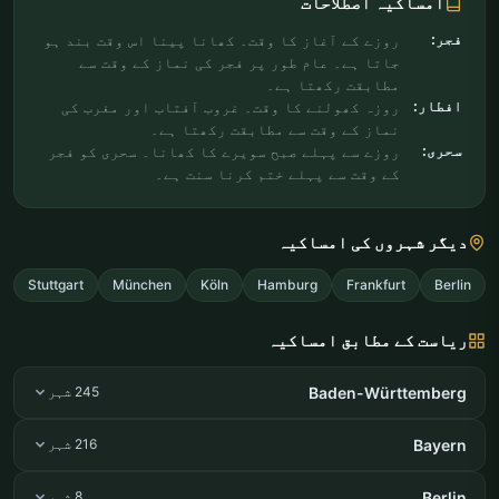
امساکیہ اصطلاحات
فجر:
روزے کے آغاز کا وقت۔ کھانا پینا اس وقت بند ہو
جاتا ہے۔ عام طور پر فجر کی نماز کے وقت سے
مطابقت رکھتا ہے۔
افطار:
روزہ کھولنے کا وقت۔ غروب آفتاب اور مغرب کی
نماز کے وقت سے مطابقت رکھتا ہے۔
سحری:
روزے سے پہلے صبح سویرے کا کھانا۔ سحری کو فجر
کے وقت سے پہلے ختم کرنا سنت ہے۔
دیگر شہروں کی امساکیہ
Stuttgart
München
Köln
Hamburg
Frankfurt
Berlin
ریاست کے مطابق امساکیہ
Baden-Württemberg
245 شہر
Bayern
216 شہر
Berlin
8 شہر