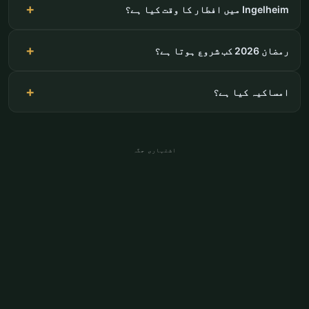
Ingelheim میں افطار کا وقت کیا ہے؟
رمضان 2026 کب شروع ہوتا ہے؟
امساکیہ کیا ہے؟
اشتہاری جگہ