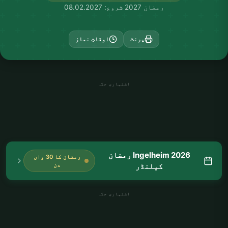
رمضان 2027 شروع: 08.02.2027
پرنٹ
اوقاتِ نماز
اشتہاری جگہ
Ingelheim 2026 رمضان
رمضان کا 30 واں
کیلنڈر
دن
اشتہاری جگہ