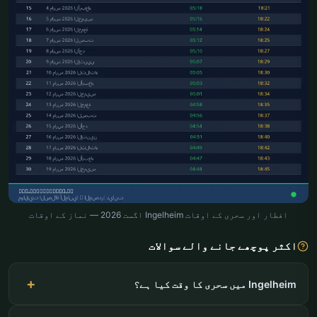
افطار اور سحری کے اوقات Ingelheim اگست 2026 — نماز کے اوقات
اکثر پوچھے جانے والے سوالات
Ingelheim میں سحری کا وقت کیا ہے؟