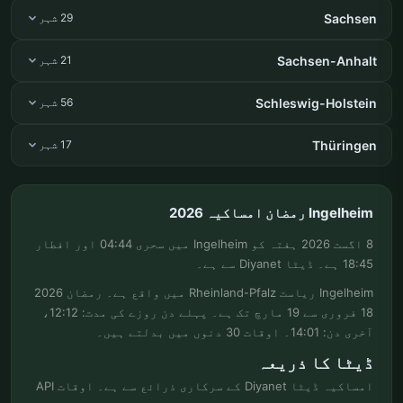
Sachsen
29 شہر
Sachsen-Anhalt
21 شہر
Schleswig-Holstein
56 شہر
Thüringen
17 شہر
Ingelheim رمضان امساکیہ 2026
8 اگست 2026 ہفتہ کو Ingelheim میں سحری 04:44 اور افطار
18:45 ہے۔ ڈیٹا Diyanet سے ہے۔
Ingelheim ریاست Rheinland-Pfalz میں واقع ہے۔ رمضان 2026
18 فروری سے 19 مارچ تک ہے۔ پہلے دن روزے کی مدت: 12:12،
آخری دن: 14:01۔ اوقات 30 دنوں میں بدلتے ہیں۔
ڈیٹا کا ذریعہ
امساکیہ ڈیٹا Diyanet کے سرکاری ذرائع سے ہے۔ اوقات API