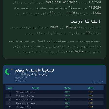
Herford ریاست Nordrhein-Westfalen میں واقع ہے۔ رمضان
2026 18 فروری سے 19 مارچ تک ہے۔ پہلے دن روزے کی مدت:
12:08، آخری دن: 14:06۔ اوقات 30 دنوں میں بدلتے ہیں۔
ڈیٹا کا ذریعہ
امساکیہ ڈیٹا Diyanet اور IGMG کے سرکاری ذرائع سے ہے۔
اوقات API سے بغیر تبدیلی شائع کیے جاتے ہیں۔
رمضان میں روزہ سحری سے شروع اور افطار پر ختم ہوتا ہے۔
شبِ قدر 27ویں رات ہے۔ تراویح ہر رات عشاء کے بعد پڑھی
جاتی ہے۔ Herford کا کیلنڈر روزانہ اپ ڈیٹ ہوتا ہے۔