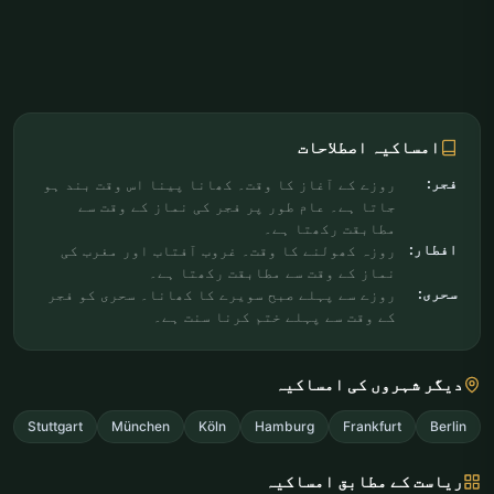
امساکیہ اصطلاحات
فجر:
روزے کے آغاز کا وقت۔ کھانا پینا اس وقت بند ہو
جاتا ہے۔ عام طور پر فجر کی نماز کے وقت سے
مطابقت رکھتا ہے۔
افطار:
روزہ کھولنے کا وقت۔ غروب آفتاب اور مغرب کی
نماز کے وقت سے مطابقت رکھتا ہے۔
سحری:
روزے سے پہلے صبح سویرے کا کھانا۔ سحری کو فجر
کے وقت سے پہلے ختم کرنا سنت ہے۔
دیگر شہروں کی امساکیہ
Stuttgart
München
Köln
Hamburg
Frankfurt
Berlin
ریاست کے مطابق امساکیہ