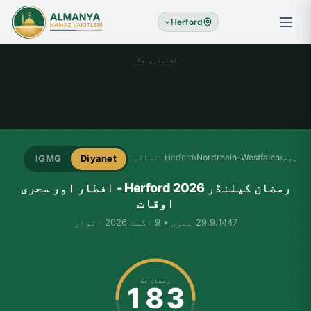
Herford
اشتہاری جگہ
ہوم
›
Nordrhein-Westfalen
›
Herford امساکیہ
IGMG
Diyanet
رمضان کیلنڈر Herford 2026 - افطار اور سحری
اوقات
29.9.1447 ہجری • 9 اگست 2026 اتوار
رمضان تک
183