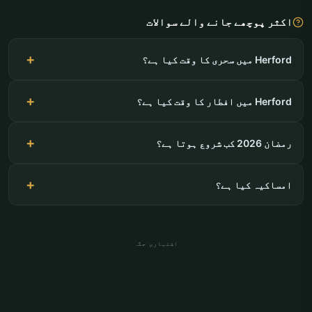
اکثر پوچھے جانے والے سوالات
Herford میں سحری کا وقت کیا ہے؟
Herford میں افطار کا وقت کیا ہے؟
رمضان 2026 کب شروع ہوتا ہے؟
امساکیہ کیا ہے؟
اشتہاری جگہ