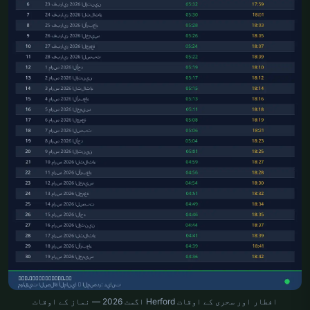
افطار اور سحری کے اوقات Herford اگست 2026 — نماز کے اوقات