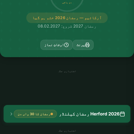
دن باقی
آرکائیو — رمضان 2026 ختم ہو گیا
رمضان 2027 شروع: 08.02.2027
پرنٹ
اوقاتِ نماز
اشتہاری جگہ
Herford 2026 رمضان کیلنڈر
رمضان کا 30 واں دن
اشتہاری جگہ