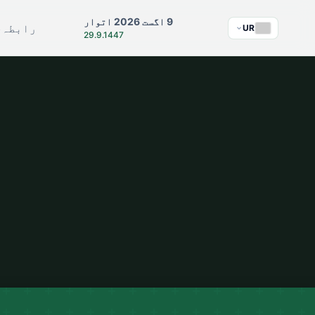
9 اگست 2026 اتوار
رابطہ
ج
UR
29.9.1447