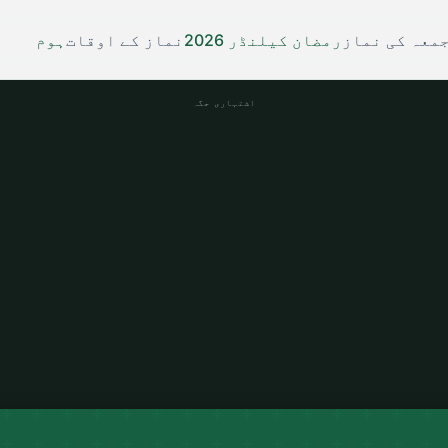
معہ کی نماز
رمضان کیلنڈر 2026
نماز کے اوقات
ہوم
اشتہاری جگہ