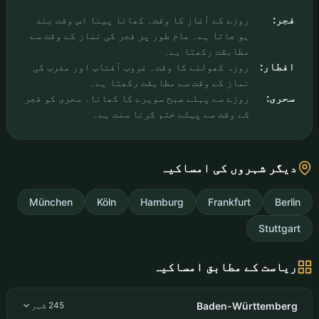
فجر:
روزے کے آغاز کا وقت۔ کھانا پینا اس وقت بند
ہو جاتا ہے۔ عام طور پر فجر کی نماز کے وقت سے
مطابقت رکھتا ہے۔
افطار:
روزہ کھولنے کا وقت۔ غروب آفتاب اور مغرب کی
نماز کے وقت سے مطابقت رکھتا ہے۔
سحری:
روزے سے پہلے صبح سویرے کا کھانا۔ سحری کو فجر
کے وقت سے پہلے ختم کرنا سنت ہے۔
دیگر شہروں کی امساکیہ
München
Köln
Hamburg
Frankfurt
Berlin
Stuttgart
ریاست کے مطابق امساکیہ
Baden-Württemberg
245 شہر