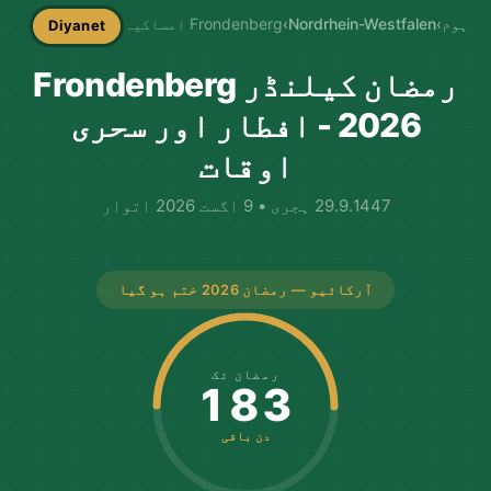
ہوم
›
Nordrhein-Westfalen
›
Frondenberg امساکیہ
Diyanet
رمضان کیلنڈر Frondenberg
2026 - افطار اور سحری
اوقات
29.9.1447 ہجری • 9 اگست 2026 اتوار
آرکائیو — رمضان 2026 ختم ہو گیا
رمضان تک
183
دن باقی