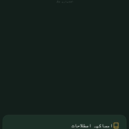
اشتہاری جگہ
امساکیہ اصطلاحات