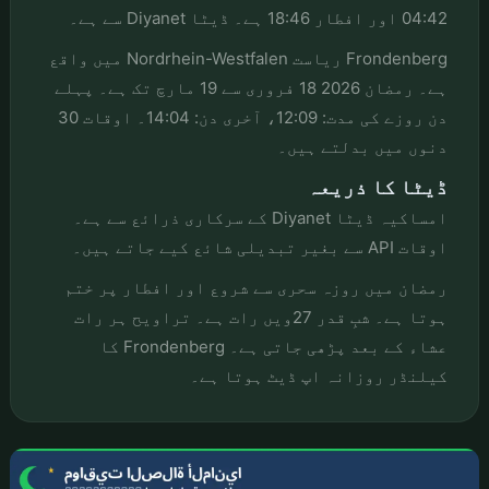
04:42 اور افطار 18:46 ہے۔ ڈیٹا Diyanet سے ہے۔
Frondenberg ریاست Nordrhein-Westfalen میں واقع
ہے۔ رمضان 2026 18 فروری سے 19 مارچ تک ہے۔ پہلے
دن روزے کی مدت: 12:09، آخری دن: 14:04۔ اوقات 30
دنوں میں بدلتے ہیں۔
ڈیٹا کا ذریعہ
امساکیہ ڈیٹا Diyanet کے سرکاری ذرائع سے ہے۔
اوقات API سے بغیر تبدیلی شائع کیے جاتے ہیں۔
رمضان میں روزہ سحری سے شروع اور افطار پر ختم
ہوتا ہے۔ شبِ قدر 27ویں رات ہے۔ تراویح ہر رات
عشاء کے بعد پڑھی جاتی ہے۔ Frondenberg کا
کیلنڈر روزانہ اپ ڈیٹ ہوتا ہے۔