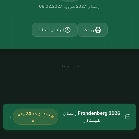
رمضان 2027 شروع: 08.02.2027
پرنٹ
اوقاتِ نماز
اشتہاری جگہ
Frondenberg 2026 رمضان
رمضان کا 30 واں
کیلنڈر
دن