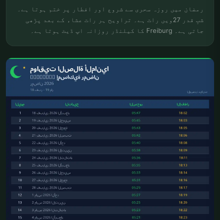
رمضان میں روزہ سحری سے شروع اور افطار پر ختم ہوتا ہے۔
شبِ قدر 27ویں رات ہے۔ تراویح ہر رات عشاء کے بعد پڑھی
جاتی ہے۔ Freiburg کا کیلنڈر روزانہ اپ ڈیٹ ہوتا ہے۔