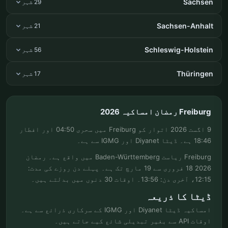
Sachsen
29 شہر
Sachsen-Anhalt
21 شہر
Schleswig-Holstein
56 شہر
Thüringen
17 شہر
Freiburg رمضان امساکیہ 2026
9 اگست 2026 اتوار کو Freiburg میں سحری 04:50 اور افطار
18:46 ہے۔ ڈیٹا Diyanet اور IGMG سے ہے۔
Freiburg ریاست Baden-Württemberg میں واقع ہے۔ رمضان
2026 18 فروری سے 19 مارچ تک ہے۔ پہلے دن روزے کی مدت:
12:15، آخری دن: 13:56۔ اوقات 30 دنوں میں بدلتے ہیں۔
ڈیٹا کا ذریعہ
امساکیہ ڈیٹا Diyanet اور IGMG کے سرکاری ذرائع سے ہے۔
اوقات API سے بغیر تبدیلی شائع کیے جاتے ہیں۔