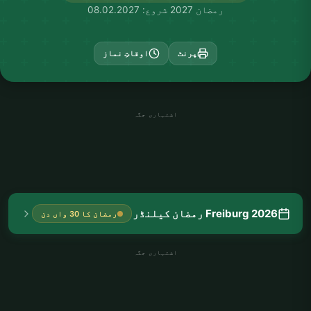
رمضان 2027 شروع: 08.02.2027
پرنٹ
اوقاتِ نماز
اشتہاری جگہ
Freiburg 2026 رمضان کیلنڈر
رمضان کا 30 واں دن
اشتہاری جگہ