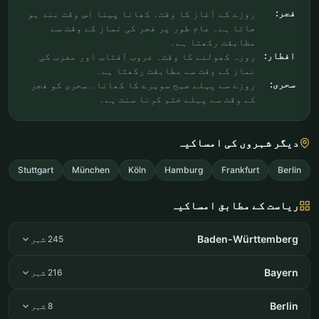
فجر:
روزے کے آغاز کا وقت۔ کھانا پینا اس وقت بند ہو
جاتا ہے۔ عام طور پر فجر کی نماز کے وقت سے
مطابقت رکھتا ہے۔
افطار:
روزہ کھولنے کا وقت۔ غروب آفتاب اور مغرب کی
نماز کے وقت سے مطابقت رکھتا ہے۔
سحری:
روزے سے پہلے صبح سویرے کا کھانا۔ سحری کو فجر
کے وقت سے پہلے ختم کرنا سنت ہے۔
دیگر شہروں کی امساکیہ
Stuttgart
München
Köln
Hamburg
Frankfurt
Berlin
ریاست کے مطابق امساکیہ
Baden-Württemberg
245 شہر
Bayern
216 شہر
Berlin
8 شہر