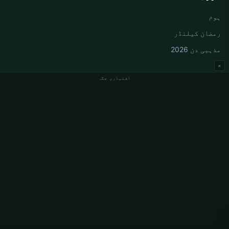
ہوم
رمضان کیلنڈر
مذہبی دن 2026
×
اشتہاری جگہ
جرمنی نماز کے اوقات
Berlin نماز کے اوقات
Hamburg نماز کے اوقات
München نماز کے اوقات
Köln نماز کے اوقات
Frankfurt نماز کے اوقات
ادارہ جاتی
ہمارے بارے میں