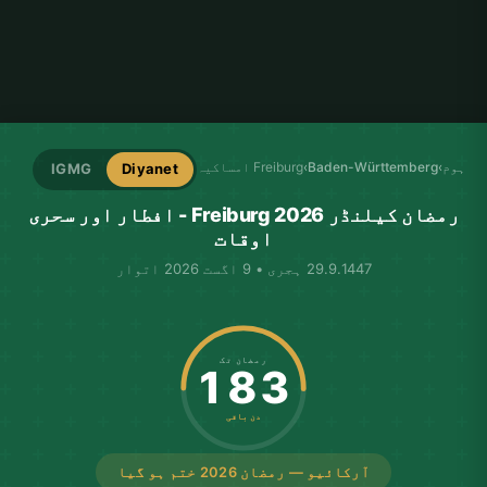
ہوم
›
Baden-Württemberg
›
Freiburg امساکیہ
IGMG
Diyanet
رمضان کیلنڈر Freiburg 2026 - افطار اور سحری
اوقات
29.9.1447 ہجری • 9 اگست 2026 اتوار
رمضان تک
183
دن باقی
آرکائیو — رمضان 2026 ختم ہو گیا