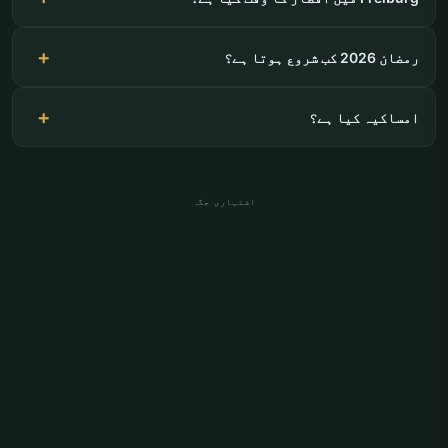
رمضان 2026 کب شروع ہوتا ہے؟
امساکیہ کیا ہے؟
اشتہاری جگہ