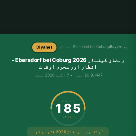
ہوم
›
Bayern
›
Ebersdorf bei Coburg امساکیہ
Diyanet
رمضان کیلنڈر Ebersdorf bei Coburg 2026 -
افطار اور سحری اوقات
29.9.1447 ہجری • 7 اگست 2026 جمعہ
رمضان تک
185
دن باقی
آرکائیو — رمضان 2026 ختم ہو گیا