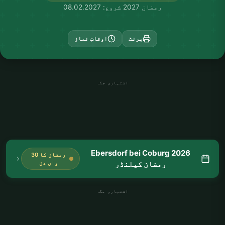
رمضان 2027 شروع: 08.02.2027
پرنٹ
اوقاتِ نماز
اشتہاری جگہ
Ebersdorf bei Coburg 2026
رمضان کا 30
رمضان کیلنڈر
واں دن
اشتہاری جگہ