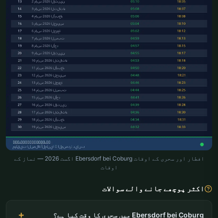
افطار اور سحری کے اوقات Ebersdorf bei Coburg اگست 2026 — نماز کے
اوقات
اکثر پوچھے جانے والے سوالات
Ebersdorf bei Coburg میں سحری کا وقت کیا ہے؟