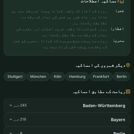
امساکیہ اصطلاحات
فجر:
روزے کے آغاز کا وقت۔ کھانا پینا اس وقت بند ہو
جاتا ہے۔ عام طور پر فجر کی نماز کے وقت سے
مطابقت رکھتا ہے۔
افطار:
روزہ کھولنے کا وقت۔ غروب آفتاب اور مغرب کی
نماز کے وقت سے مطابقت رکھتا ہے۔
سحری:
روزے سے پہلے صبح سویرے کا کھانا۔ سحری کو فجر
کے وقت سے پہلے ختم کرنا سنت ہے۔
دیگر شہروں کی امساکیہ
Stuttgart
München
Köln
Hamburg
Frankfurt
Berlin
ریاست کے مطابق امساکیہ
Baden-Württemberg
245 شہر
Bayern
216 شہر
Berlin
8 شہر