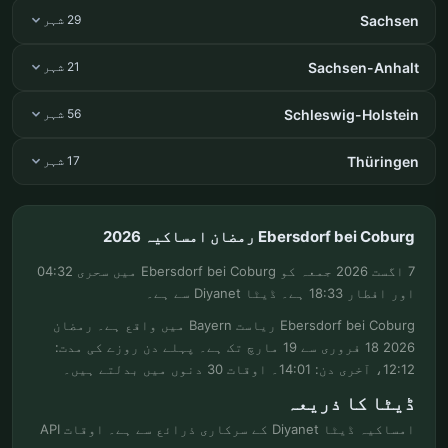
Sachsen
29 شہر
Sachsen-Anhalt
21 شہر
Schleswig-Holstein
56 شہر
Thüringen
17 شہر
Ebersdorf bei Coburg رمضان امساکیہ 2026
7 اگست 2026 جمعہ کو Ebersdorf bei Coburg میں سحری 04:32
اور افطار 18:33 ہے۔ ڈیٹا Diyanet سے ہے۔
Ebersdorf bei Coburg ریاست Bayern میں واقع ہے۔ رمضان
2026 18 فروری سے 19 مارچ تک ہے۔ پہلے دن روزے کی مدت:
12:12، آخری دن: 14:01۔ اوقات 30 دنوں میں بدلتے ہیں۔
ڈیٹا کا ذریعہ
امساکیہ ڈیٹا Diyanet کے سرکاری ذرائع سے ہے۔ اوقات API