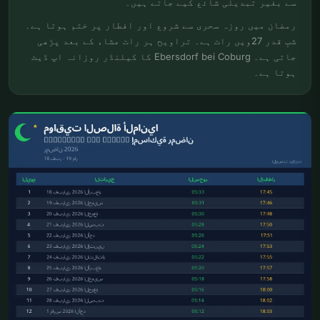
سے بغیر تبدیلی شائع کیے جاتے ہیں۔
رمضان میں روزہ سحری سے شروع اور افطار پر ختم ہوتا ہے۔
شبِ قدر 27ویں رات ہے۔ تراویح ہر رات عشاء کے بعد پڑھی
جاتی ہے۔ Ebersdorf bei Coburg کا کیلنڈر روزانہ اپ ڈیٹ
ہوتا ہے۔