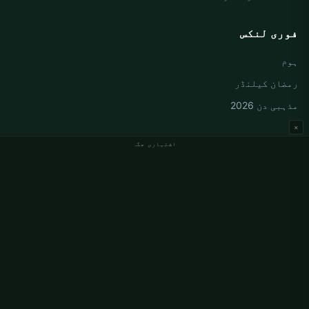
فوری لنکس
ہوم
رمضان کیلنڈر
مذہبی دن 2026
×
اشتہاری جگہ
جرمنی نماز کے اوقات
Berlin نماز کے اوقات
Hamburg نماز کے اوقات
München نماز کے اوقات
Köln نماز کے اوقات
Frankfurt نماز کے اوقات