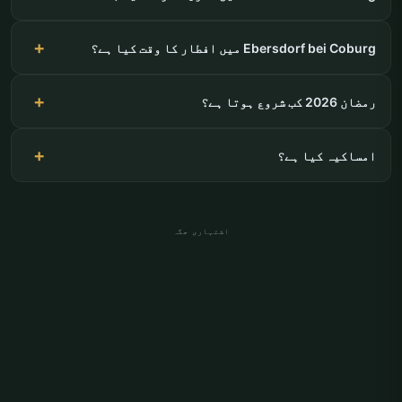
Ebersdorf bei Coburg میں افطار کا وقت کیا ہے؟
رمضان 2026 کب شروع ہوتا ہے؟
امساکیہ کیا ہے؟
اشتہاری جگہ