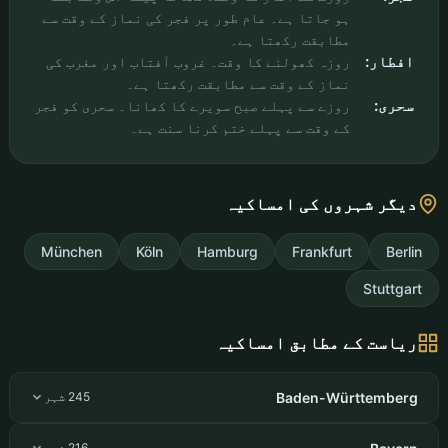
ہو جاتا ہے۔ عام طور پر فجر کی نماز کے وقت سے
مطابقت رکھتا ہے۔
افطار:
روزہ کھولنے کا وقت۔ غروب آفتاب اور مغرب کی
نماز کے وقت سے مطابقت رکھتا ہے۔
سحری:
روزے سے پہلے صبح سویرے کا کھانا۔ سحری کو فجر
کے وقت سے پہلے ختم کرنا سنت ہے۔
دیگر شہروں کی امساکیہ
München
Köln
Hamburg
Frankfurt
Berlin
Stuttgart
ریاست کے مطابق امساکیہ
Baden-Württemberg
245 شہر
216 شہر