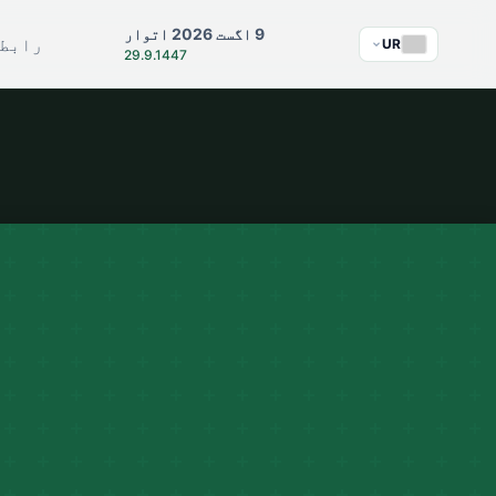
9 اگست 2026 اتوار
رابط
UR
29.9.1447