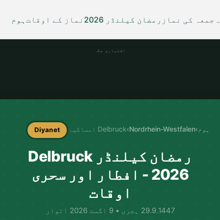
ہ
جمعہ کی نماز
رمضان کیلنڈر 2026
نماز کے اوقات
ہوم
اشتہاری جگہ
ہوم
›
Nordrhein-Westfalen
›
Delbruck امساکیہ
Diyanet
رمضان کیلنڈر Delbruck
2026 - افطار اور سحری
اوقات
29.9.1447 ہجری • 9 اگست 2026 اتوار