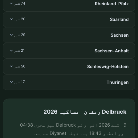
Rheinland-Pfalz
74 شہر
Saarland
20 شہر
Sachsen
29 شہر
Sachsen-Anhalt
21 شہر
Schleswig-Holstein
56 شہر
Thüringen
17 شہر
Delbruck رمضان امساکیہ 2026
9 اگست 2026 اتوار کو Delbruck میں سحری 04:38
اور افطار 18:43 ہے۔ ڈیٹا Diyanet سے ہے۔