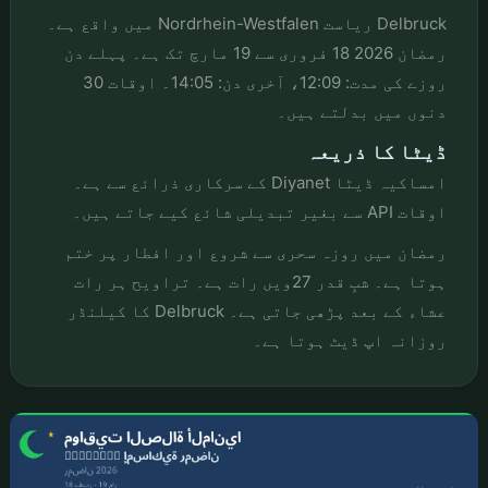
Delbruck ریاست Nordrhein-Westfalen میں واقع ہے۔
رمضان 2026 18 فروری سے 19 مارچ تک ہے۔ پہلے دن
روزے کی مدت: 12:09، آخری دن: 14:05۔ اوقات 30
دنوں میں بدلتے ہیں۔
ڈیٹا کا ذریعہ
امساکیہ ڈیٹا Diyanet کے سرکاری ذرائع سے ہے۔
اوقات API سے بغیر تبدیلی شائع کیے جاتے ہیں۔
رمضان میں روزہ سحری سے شروع اور افطار پر ختم
ہوتا ہے۔ شبِ قدر 27ویں رات ہے۔ تراویح ہر رات
عشاء کے بعد پڑھی جاتی ہے۔ Delbruck کا کیلنڈر
روزانہ اپ ڈیٹ ہوتا ہے۔