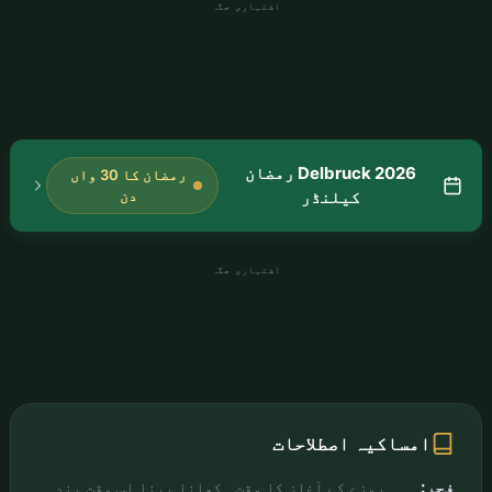
اشتہاری جگہ
Delbruck 2026 رمضان
رمضان کا 30 واں
کیلنڈر
دن
اشتہاری جگہ
امساکیہ اصطلاحات
فجر:
روزے کے آغاز کا وقت۔ کھانا پینا اس وقت بند