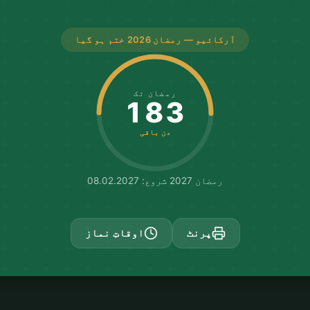
آرکائیو — رمضان 2026 ختم ہو گیا
رمضان تک
183
دن باقی
رمضان 2027 شروع: 08.02.2027
پرنٹ
اوقاتِ نماز