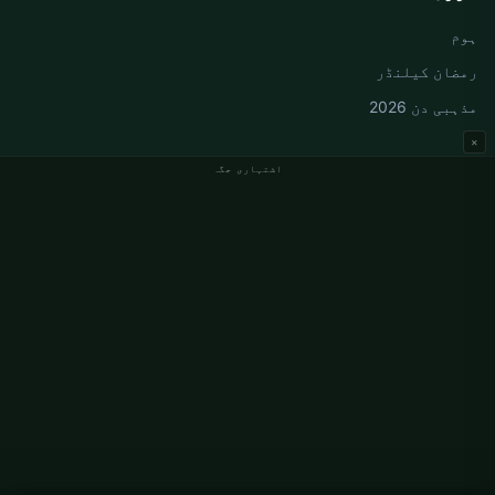
ہوم
رمضان کیلنڈر
مذہبی دن 2026
×
اشتہاری جگہ
جرمنی نماز کے اوقات
Berlin نماز کے اوقات
Hamburg نماز کے اوقات
München نماز کے اوقات
Köln نماز کے اوقات
Frankfurt نماز کے اوقات
ادارہ جاتی
ہمارے بارے میں