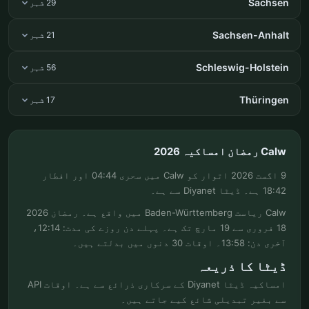
Sachsen
29 شہر
Sachsen-Anhalt
21 شہر
Schleswig-Holstein
56 شہر
Thüringen
17 شہر
Calw رمضان امساکیہ 2026
9 اگست 2026 اتوار کو Calw میں سحری 04:44 اور افطار
18:42 ہے۔ ڈیٹا Diyanet سے ہے۔
Calw ریاست Baden-Württemberg میں واقع ہے۔ رمضان 2026
18 فروری سے 19 مارچ تک ہے۔ پہلے دن روزے کی مدت: 12:14،
آخری دن: 13:58۔ اوقات 30 دنوں میں بدلتے ہیں۔
ڈیٹا کا ذریعہ
امساکیہ ڈیٹا Diyanet کے سرکاری ذرائع سے ہے۔ اوقات API
سے بغیر تبدیلی شائع کیے جاتے ہیں۔