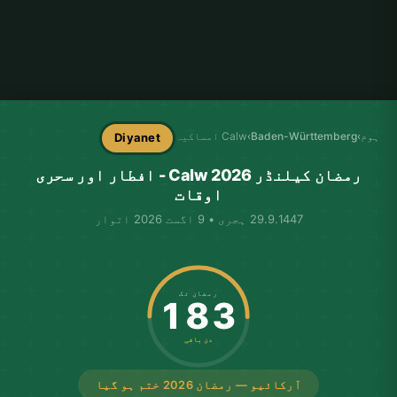
ہوم
›
Baden-Württemberg
›
Calw امساکیہ
Diyanet
رمضان کیلنڈر Calw 2026 - افطار اور سحری
اوقات
29.9.1447 ہجری • 9 اگست 2026 اتوار
رمضان تک
183
دن باقی
آرکائیو — رمضان 2026 ختم ہو گیا