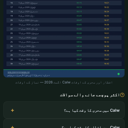
افطار اور سحری کے اوقات Calw اگست 2026 — نماز کے اوقات
اکثر پوچھے جانے والے سوالات
Calw میں سحری کا وقت کیا ہے؟
Calw میں افطار کا وقت کیا ہے؟