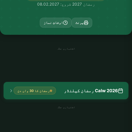
رمضان 2027 شروع: 08.02.2027
پرنٹ
اوقاتِ نماز
اشتہاری جگہ
Calw 2026 رمضان کیلنڈر
رمضان کا 30 واں دن
اشتہاری جگہ