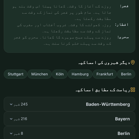
فجر:
روزے کے آغاز کا وقت۔ کھانا پینا اس وقت بند ہو
جاتا ہے۔ عام طور پر فجر کی نماز کے وقت سے
مطابقت رکھتا ہے۔
افطار:
روزہ کھولنے کا وقت۔ غروب آفتاب اور مغرب کی
نماز کے وقت سے مطابقت رکھتا ہے۔
سحری:
روزے سے پہلے صبح سویرے کا کھانا۔ سحری کو فجر
کے وقت سے پہلے ختم کرنا سنت ہے۔
دیگر شہروں کی امساکیہ
Stuttgart
München
Köln
Hamburg
Frankfurt
Berlin
ریاست کے مطابق امساکیہ
Baden-Württemberg
245 شہر
Bayern
216 شہر
Berlin
8 شہر