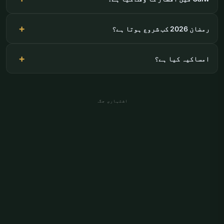
رمضان 2026 کب شروع ہوتا ہے؟
امساکیہ کیا ہے؟
اشتہاری جگہ