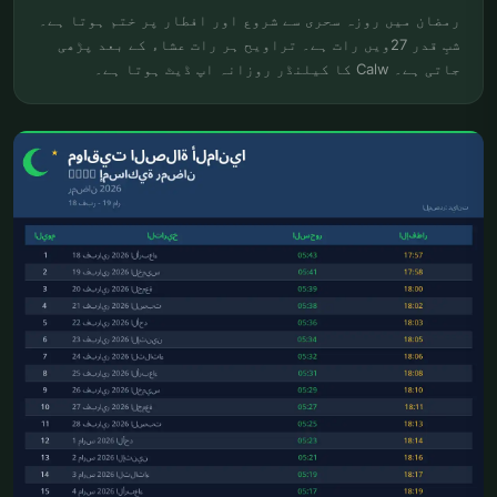
رمضان میں روزہ سحری سے شروع اور افطار پر ختم ہوتا ہے۔
شبِ قدر 27ویں رات ہے۔ تراویح ہر رات عشاء کے بعد پڑھی
جاتی ہے۔ Calw کا کیلنڈر روزانہ اپ ڈیٹ ہوتا ہے۔