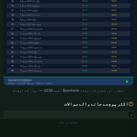
افطار اور سحری کے اوقات Bornheim اگست 2026 — نماز کے اوقات
اکثر پوچھے جانے والے سوالات
×
Bornheim میں سحری کا وقت کیا ہے؟
اشتہاری جگہ