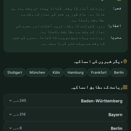
فجر:
روزے کے آغاز کا وقت۔ کھانا پینا اس وقت بند ہو
جاتا ہے۔ عام طور پر فجر کی نماز کے وقت سے
مطابقت رکھتا ہے۔
افطار:
روزہ کھولنے کا وقت۔ غروب آفتاب اور مغرب کی
نماز کے وقت سے مطابقت رکھتا ہے۔
سحری:
روزے سے پہلے صبح سویرے کا کھانا۔ سحری کو فجر
کے وقت سے پہلے ختم کرنا سنت ہے۔
دیگر شہروں کی امساکیہ
Stuttgart
München
Köln
Hamburg
Frankfurt
Berlin
ریاست کے مطابق امساکیہ
Baden-Württemberg
245 شہر
Bayern
216 شہر
Berlin
8 شہر