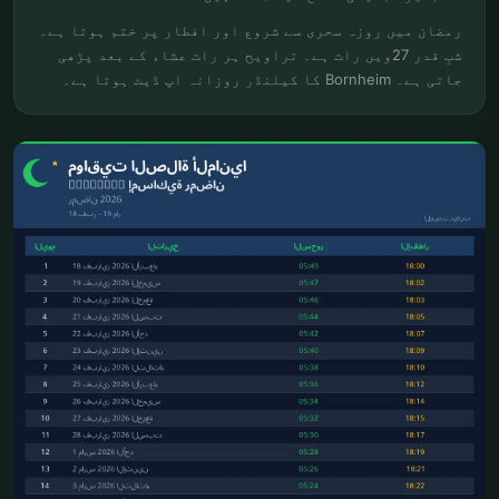
رمضان میں روزہ سحری سے شروع اور افطار پر ختم ہوتا ہے۔
شبِ قدر 27ویں رات ہے۔ تراویح ہر رات عشاء کے بعد پڑھی
جاتی ہے۔ Bornheim کا کیلنڈر روزانہ اپ ڈیٹ ہوتا ہے۔