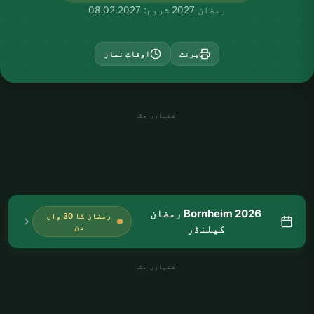
رمضان 2027 شروع: 08.02.2027
پرنٹ
اوقاتِ نماز
اشتہاری جگہ
Bornheim 2026 رمضان
رمضان کا 30 واں
کیلنڈر
دن
اشتہاری جگہ