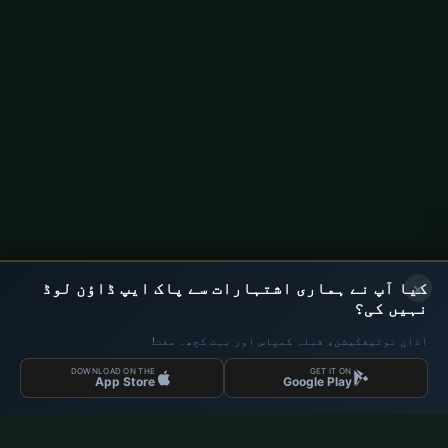
Bornheim میں افطار کا وقت کیا ہے؟
رمضان 2026 کب شروع ہوتا ہے؟
امساکیہ کیا ہے؟
اشتہاری جگہ
×
کیا آپ نے ہماری اشتہارات سے پاک ایپ ڈاؤن لوڈ
نہیں کی؟
اذان نوٹیفکیشن، قبلہ کمپاس اور بہت کچھ۔ مفت!
DOWNLOAD ON THE
GET IT ON
App Store
Google Play