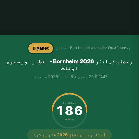
ہوم
›
Nordrhein-Westfalen
›
Bornheim امساکیہ
Diyanet
رمضان کیلنڈر Bornheim 2026 - افطار اور سحری
اوقات
29.9.1447 ہجری • 6 اگست 2026 جمعرات
رمضان تک
186
دن باقی
آرکائیو — رمضان 2026 ختم ہو گیا