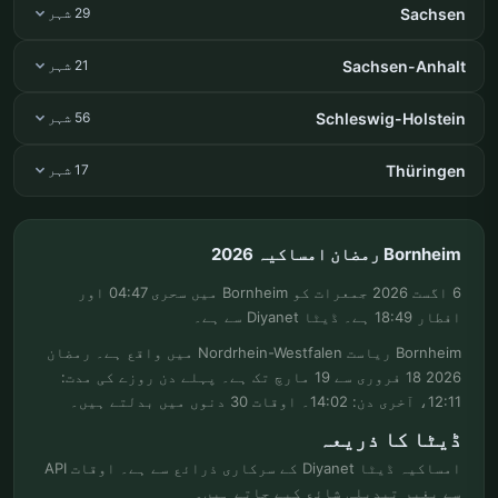
Sachsen
29 شہر
Sachsen-Anhalt
21 شہر
Schleswig-Holstein
56 شہر
Thüringen
17 شہر
Bornheim رمضان امساکیہ 2026
6 اگست 2026 جمعرات کو Bornheim میں سحری 04:47 اور
افطار 18:49 ہے۔ ڈیٹا Diyanet سے ہے۔
Bornheim ریاست Nordrhein-Westfalen میں واقع ہے۔ رمضان
2026 18 فروری سے 19 مارچ تک ہے۔ پہلے دن روزے کی مدت:
12:11، آخری دن: 14:02۔ اوقات 30 دنوں میں بدلتے ہیں۔
ڈیٹا کا ذریعہ
امساکیہ ڈیٹا Diyanet کے سرکاری ذرائع سے ہے۔ اوقات API
سے بغیر تبدیلی شائع کیے جاتے ہیں۔