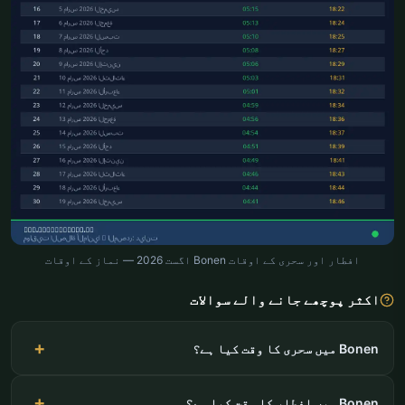
افطار اور سحری کے اوقات Bonen اگست 2026 — نماز کے اوقات
اکثر پوچھے جانے والے سوالات
Bonen میں سحری کا وقت کیا ہے؟
Bonen میں افطار کا وقت کیا ہے؟