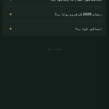
رمضان 2026 کب شروع ہوتا ہے؟
امساکیہ کیا ہے؟
اشتہاری جگہ