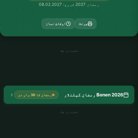
رمضان 2027 شروع: 08.02.2027
پرنٹ
اوقاتِ نماز
اشتہاری جگہ
Bonen 2026 رمضان کیلنڈر
رمضان کا 30 واں دن
اشتہاری جگہ