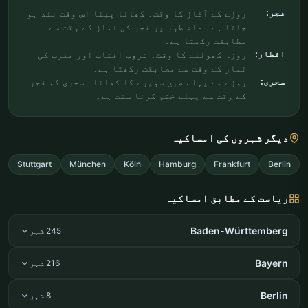
فجر:
روزے کے آغاز کا وقت۔ کھانا پینا اس وقت بند ہو
جاتا ہے۔ عام طور پر فجر کی نماز کے وقت سے
مطابقت رکھتا ہے۔
افطار:
روزہ کھولنے کا وقت۔ غروب آفتاب اور مغرب کی
نماز کے وقت سے مطابقت رکھتا ہے۔
سحری:
روزے سے پہلے صبح سویرے کا کھانا۔ سحری کو فجر
کے وقت سے پہلے ختم کرنا سنت ہے۔
دیگر شہروں کی امساکیہ
Stuttgart
München
Köln
Hamburg
Frankfurt
Berlin
ریاست کے مطابق امساکیہ
Baden-Württemberg
245 شہر
Bayern
216 شہر
Berlin
8 شہر