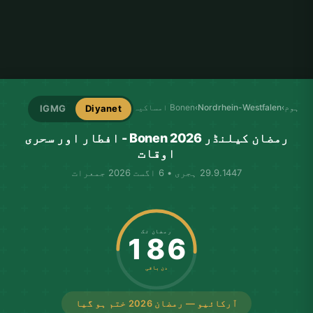
ہوم
›
Nordrhein-Westfalen
›
Bonen امساکیہ
IGMG
Diyanet
رمضان کیلنڈر Bonen 2026 - افطار اور سحری
اوقات
29.9.1447 ہجری • 6 اگست 2026 جمعرات
رمضان تک
186
دن باقی
آرکائیو — رمضان 2026 ختم ہو گیا