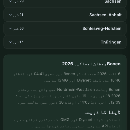
Sachsen
29 شہر
Sachsen-Anhalt
21 شہر
Schleswig-Holstein
56 شہر
Thüringen
17 شہر
Bonen رمضان امساکیہ 2026
6 اگست 2026 جمعرات کو Bonen میں سحری 04:41 اور افطار
18:46 ہے۔ ڈیٹا Diyanet اور IGMG سے ہے۔
Bonen ریاست Nordrhein-Westfalen میں واقع ہے۔ رمضان
2026 18 فروری سے 19 مارچ تک ہے۔ پہلے دن روزے کی مدت:
12:09، آخری دن: 14:05۔ اوقات 30 دنوں میں بدلتے ہیں۔
ڈیٹا کا ذریعہ
امساکیہ ڈیٹا Diyanet اور IGMG کے سرکاری ذرائع سے ہے۔
اوقات API سے بغیر تبدیلی شائع کیے جاتے ہیں۔