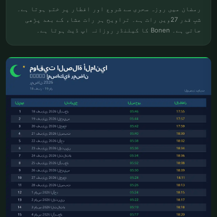
رمضان میں روزہ سحری سے شروع اور افطار پر ختم ہوتا ہے۔
شبِ قدر 27ویں رات ہے۔ تراویح ہر رات عشاء کے بعد پڑھی
جاتی ہے۔ Bonen کا کیلنڈر روزانہ اپ ڈیٹ ہوتا ہے۔