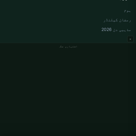
ہوم
رمضان کیلنڈر
مذہبی دن 2026
×
اشتہاری جگہ
جرمنی نماز کے اوقات
Berlin نماز کے اوقات
Hamburg نماز کے اوقات
München نماز کے اوقات
Köln نماز کے اوقات
Frankfurt نماز کے اوقات
ادارہ جاتی
ہمارے بارے میں