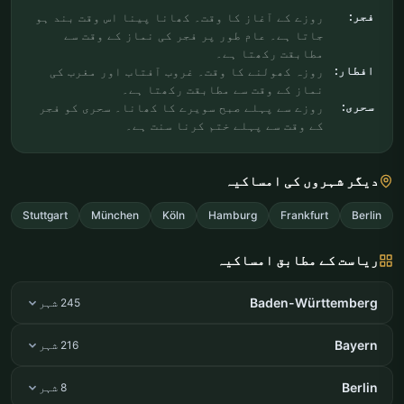
فجر:
روزے کے آغاز کا وقت۔ کھانا پینا اس وقت بند ہو
جاتا ہے۔ عام طور پر فجر کی نماز کے وقت سے
مطابقت رکھتا ہے۔
افطار:
روزہ کھولنے کا وقت۔ غروب آفتاب اور مغرب کی
نماز کے وقت سے مطابقت رکھتا ہے۔
سحری:
روزے سے پہلے صبح سویرے کا کھانا۔ سحری کو فجر
کے وقت سے پہلے ختم کرنا سنت ہے۔
دیگر شہروں کی امساکیہ
Stuttgart
München
Köln
Hamburg
Frankfurt
Berlin
ریاست کے مطابق امساکیہ
Baden-Württemberg
245 شہر
Bayern
216 شہر
Berlin
8 شہر