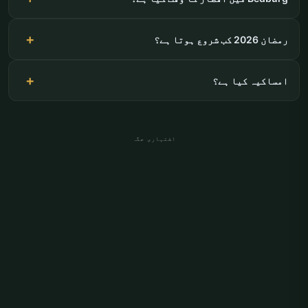
رمضان 2026 کب شروع ہوتا ہے؟
امساکیہ کیا ہے؟
اشتہاری جگہ