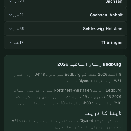
Sachsen
29 شہر
Sachsen-Anhalt
21 شہر
Schleswig-Holstein
56 شہر
Thüringen
17 شہر
Bedburg رمضان امساکیہ 2026
8 اگست 2026 ہفتہ کو Bedburg میں سحری 04:48 اور افطار
18:51 ہے۔ ڈیٹا Diyanet سے ہے۔
Bedburg ریاست Nordrhein-Westfalen میں واقع ہے۔ رمضان
2026 18 فروری سے 19 مارچ تک ہے۔ پہلے دن روزے کی مدت:
12:10، آخری دن: 14:03۔ اوقات 30 دنوں میں بدلتے ہیں۔
ڈیٹا کا ذریعہ
امساکیہ ڈیٹا Diyanet کے سرکاری ذرائع سے ہے۔ اوقات API
سے بغیر تبدیلی شائع کیے جاتے ہیں۔