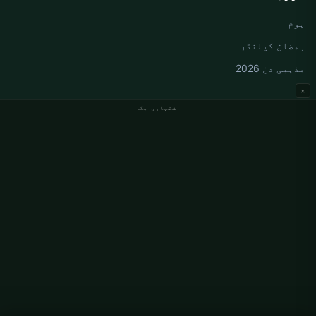
ہوم
رمضان کیلنڈر
مذہبی دن 2026
×
اشتہاری جگہ
جرمنی نماز کے اوقات
Berlin نماز کے اوقات
Hamburg نماز کے اوقات
München نماز کے اوقات
Köln نماز کے اوقات
Frankfurt نماز کے اوقات
ادارہ جاتی
ہمارے بارے میں