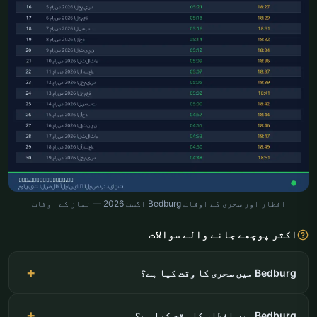
افطار اور سحری کے اوقات Bedburg اگست 2026 — نماز کے اوقات
اکثر پوچھے جانے والے سوالات
Bedburg میں سحری کا وقت کیا ہے؟
Bedburg میں افطار کا وقت کیا ہے؟