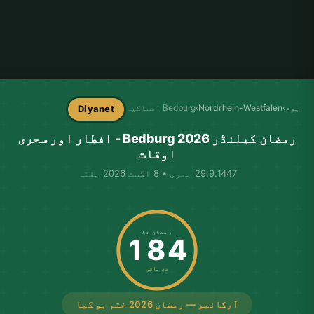
ہوم
›
Nordrhein-Westfalen
›
Bedburg امساکیہ
Diyanet
رمضان کیلنڈر Bedburg 2026 - افطار اور سحری
اوقات
29.9.1447 ہجری • 8 اگست 2026 ہفتہ
رمضان تک
184
دن باقی
آرکائیو — رمضان 2026 ختم ہو گیا