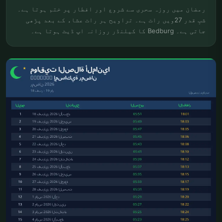
رمضان میں روزہ سحری سے شروع اور افطار پر ختم ہوتا ہے۔
شبِ قدر 27ویں رات ہے۔ تراویح ہر رات عشاء کے بعد پڑھی
جاتی ہے۔ Bedburg کا کیلنڈر روزانہ اپ ڈیٹ ہوتا ہے۔