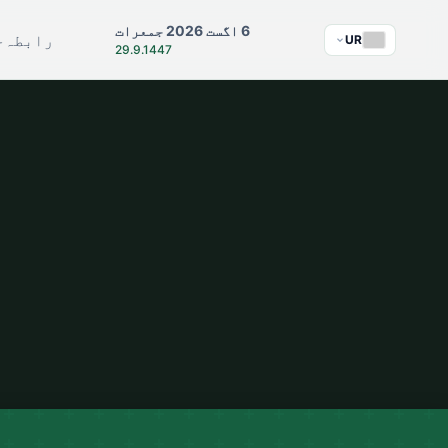
6 اگست 2026 جمعرات
رابطہ
ج
UR
29.9.1447