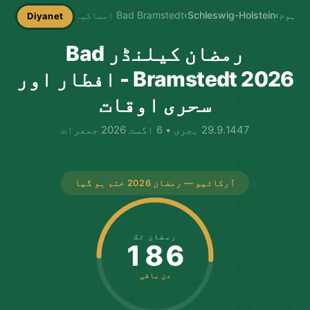
ہوم
›
Schleswig-Holstein
›
Bad Bramstedt امساکیہ
Diyanet
رمضان کیلنڈر Bad
Bramstedt 2026 - افطار اور
سحری اوقات
29.9.1447 ہجری • 6 اگست 2026 جمعرات
آرکائیو — رمضان 2026 ختم ہو گیا
رمضان تک
186
دن باقی