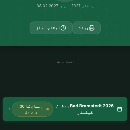
رمضان 2027 شروع: 08.02.2027
پرنٹ
اوقاتِ نماز
اشتہاری جگہ
Bad Bramstedt 2026 رمضان
رمضان کا 30
کیلنڈر
واں دن