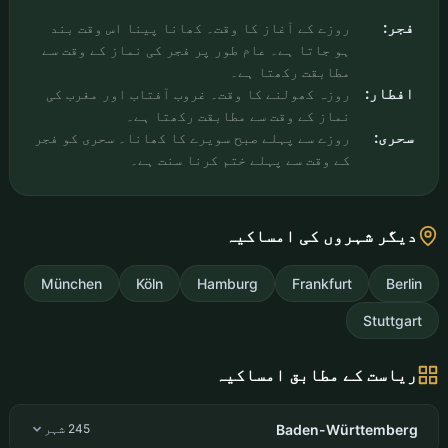
فجر:
روزے کے آغاز کا وقت۔ کھانا پینا اس وقت بند
ہو جاتا ہے۔ عام طور پر فجر کی نماز کے وقت سے
مطابقت رکھتا ہے۔
افطار:
روزہ کھولنے کا وقت۔ غروب آفتاب اور مغرب کی
نماز کے وقت سے مطابقت رکھتا ہے۔
سحری:
روزے سے پہلے صبح سویرے کا کھانا۔ سحری کو فجر
کے وقت سے پہلے ختم کرنا سنت ہے۔
دیگر شہروں کی امساکیہ
München
Köln
Hamburg
Frankfurt
Berlin
Stuttgart
ریاست کے مطابق امساکیہ
Baden-Württemberg
245 شہر