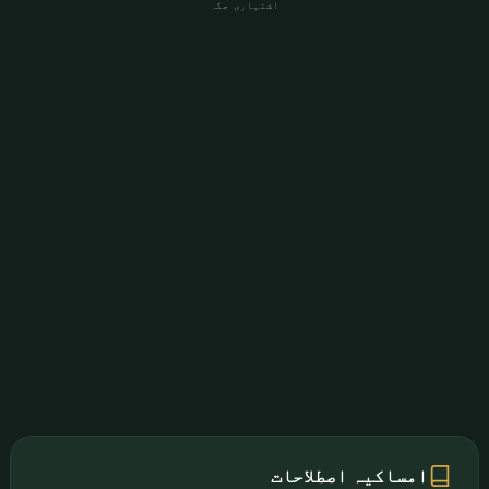
اشتہاری جگہ
امساکیہ اصطلاحات