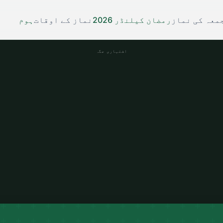
معہ کی نماز
رمضان کیلنڈر 2026
نماز کے اوقات
ہوم
اشتہاری جگہ