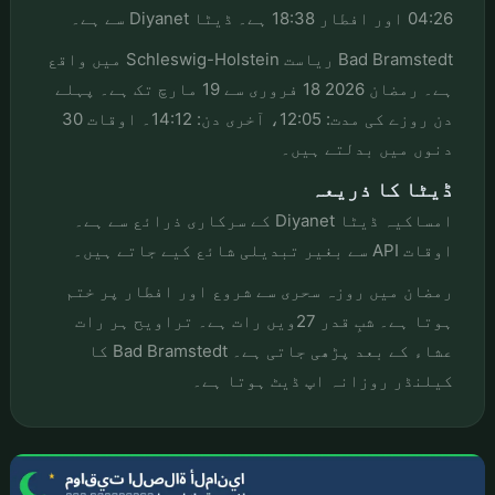
04:26 اور افطار 18:38 ہے۔ ڈیٹا Diyanet سے ہے۔
Bad Bramstedt ریاست Schleswig-Holstein میں واقع
ہے۔ رمضان 2026 18 فروری سے 19 مارچ تک ہے۔ پہلے
دن روزے کی مدت: 12:05، آخری دن: 14:12۔ اوقات 30
دنوں میں بدلتے ہیں۔
ڈیٹا کا ذریعہ
امساکیہ ڈیٹا Diyanet کے سرکاری ذرائع سے ہے۔
اوقات API سے بغیر تبدیلی شائع کیے جاتے ہیں۔
رمضان میں روزہ سحری سے شروع اور افطار پر ختم
ہوتا ہے۔ شبِ قدر 27ویں رات ہے۔ تراویح ہر رات
عشاء کے بعد پڑھی جاتی ہے۔ Bad Bramstedt کا
کیلنڈر روزانہ اپ ڈیٹ ہوتا ہے۔