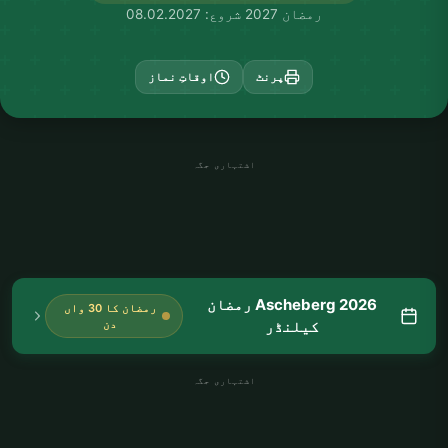
رمضان 2027 شروع: 08.02.2027
پرنٹ
اوقاتِ نماز
اشتہاری جگہ
Ascheberg 2026 رمضان
رمضان کا 30 واں
کیلنڈر
دن
اشتہاری جگہ