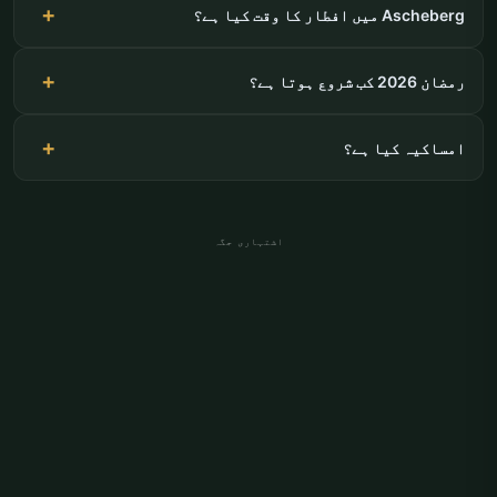
Ascheberg میں افطار کا وقت کیا ہے؟
رمضان 2026 کب شروع ہوتا ہے؟
امساکیہ کیا ہے؟
اشتہاری جگہ