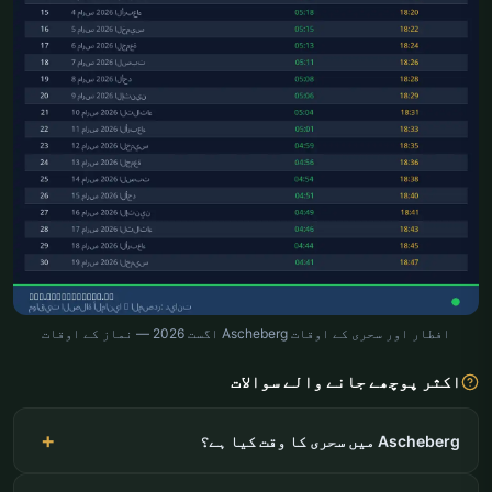
افطار اور سحری کے اوقات Ascheberg اگست 2026 — نماز کے اوقات
اکثر پوچھے جانے والے سوالات
Ascheberg میں سحری کا وقت کیا ہے؟