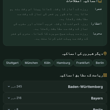
امساکیہ اصطلاحات
فجر:
روزے کے آغاز کا وقت۔ کھانا پینا اس وقت بند ہو
جاتا ہے۔ عام طور پر فجر کی نماز کے وقت سے
مطابقت رکھتا ہے۔
افطار:
روزہ کھولنے کا وقت۔ غروب آفتاب اور مغرب کی
نماز کے وقت سے مطابقت رکھتا ہے۔
سحری:
روزے سے پہلے صبح سویرے کا کھانا۔ سحری کو فجر
کے وقت سے پہلے ختم کرنا سنت ہے۔
دیگر شہروں کی امساکیہ
Stuttgart
München
Köln
Hamburg
Frankfurt
Berlin
ریاست کے مطابق امساکیہ
Baden-Württemberg
245 شہر
Bayern
216 شہر
Berlin
8 شہر