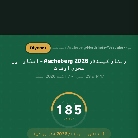
ہوم
›
Nordrhein-Westfalen
›
Ascheberg امساکیہ
Diyanet
رمضان کیلنڈر Ascheberg 2026 - افطار اور
سحری اوقات
29.9.1447 ہجری • 7 اگست 2026 جمعہ
رمضان تک
185
دن باقی
آرکائیو — رمضان 2026 ختم ہو گیا