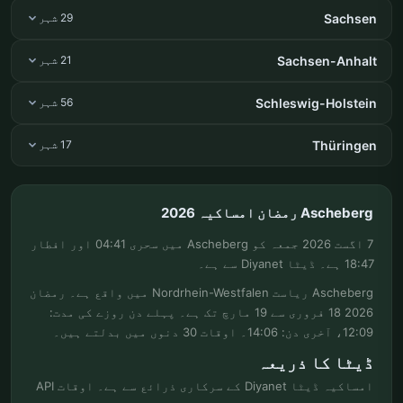
Sachsen
29 شہر
Sachsen-Anhalt
21 شہر
Schleswig-Holstein
56 شہر
Thüringen
17 شہر
Ascheberg رمضان امساکیہ 2026
7 اگست 2026 جمعہ کو Ascheberg میں سحری 04:41 اور افطار
18:47 ہے۔ ڈیٹا Diyanet سے ہے۔
Ascheberg ریاست Nordrhein-Westfalen میں واقع ہے۔ رمضان
2026 18 فروری سے 19 مارچ تک ہے۔ پہلے دن روزے کی مدت:
12:09، آخری دن: 14:06۔ اوقات 30 دنوں میں بدلتے ہیں۔
ڈیٹا کا ذریعہ
امساکیہ ڈیٹا Diyanet کے سرکاری ذرائع سے ہے۔ اوقات API