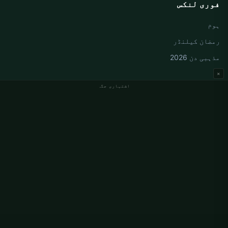
فوری لنکس
ہوم
رمضان کیلنڈر
مذہبی دن 2026
×
اشتہاری جگہ
جرمنی نماز کے اوقات
Berlin نماز کے اوقات
Hamburg نماز کے اوقات
München نماز کے اوقات
Köln نماز کے اوقات
Frankfurt نماز کے اوقات
ادارہ جاتی