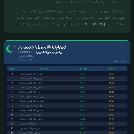
سے بغیر تبدیلی شائع کیے جاتے ہیں۔
رمضان میں روزہ سحری سے شروع اور افطار پر ختم ہوتا ہے۔
شبِ قدر 27ویں رات ہے۔ تراویح ہر رات عشاء کے بعد پڑھی
جاتی ہے۔ Ascheberg کا کیلنڈر روزانہ اپ ڈیٹ ہوتا ہے۔