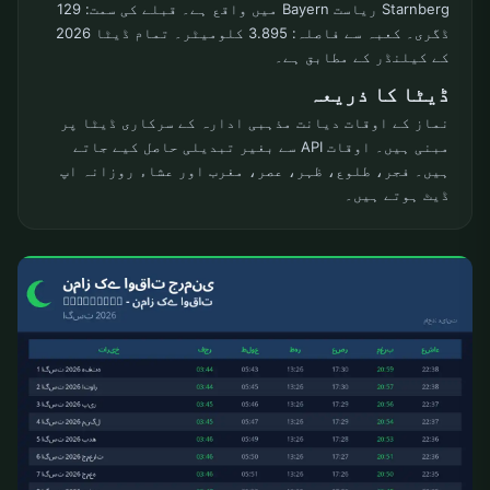
Starnberg ریاست Bayern میں واقع ہے۔ قبلے کی سمت: 129
ڈگری۔ کعبہ سے فاصلہ: 3.895 کلومیٹر۔ تمام ڈیٹا 2026
کے کیلنڈر کے مطابق ہے۔
ڈیٹا کا ذریعہ
نماز کے اوقات دیانت مذہبی ادارہ کے سرکاری ڈیٹا پر
مبنی ہیں۔ اوقات API سے بغیر تبدیلی حاصل کیے جاتے
ہیں۔ فجر، طلوع، ظہر، عصر، مغرب اور عشاء روزانہ اپ
ڈیٹ ہوتے ہیں۔