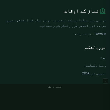
نماز کے اوقات
جرمنی میں مسلمانوں کے لیے جدید ترین نماز کے اوقات، مذہبی
مواد، اور اسلامی طرز زندگی کی رہنمائی۔
© 2026 نماز کے اوقات
فوری لنکس
ہوم
رمضان کیلنڈر
مذہبی دن 2026
×
اشتہاری جگہ
جرمنی نماز کے اوقات
Berlin نماز کے اوقات
Hamburg نماز کے اوقات