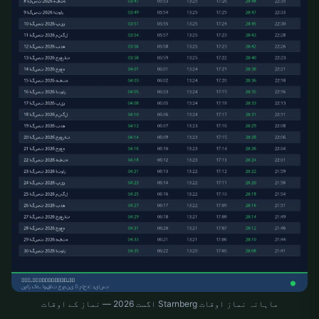
ماہانہ نماز اوقات Starnberg اگست 2026 — نماز کے اوقات