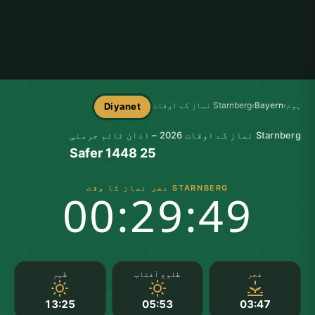
ہوم
›
Bayern
›
Starnberg نماز کے اوقات
Diyanet
Starnberg نماز کے اوقات 2026 – اذان ٹائم جرمنی
25 Safer 1448
STARNBERG عصر نماز کا وقت
00:29:48
فجر
طلوع آفتاب
ظہر
13:25
05:53
03:47