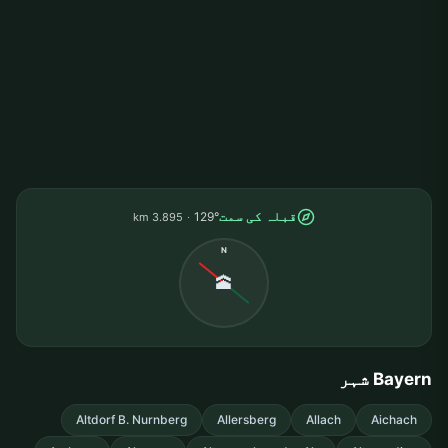
قبلہ کی سمت
129°
3.895 km
N
🕋
Bayern شہر
Altdorf B. Nurnberg
Allersberg
Allach
Aichach