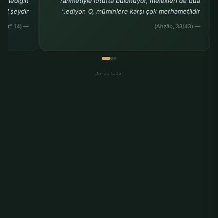
stemediğin
rahmetiyle lütufta bulunuyor, melekleri de dua
şeydir."
ediyor. O, müminlere karşı çok merhametlidir."
— (Müslim, "Birr", 14)
— (Ahzâb, 33/43)
اشتہاری جگہ