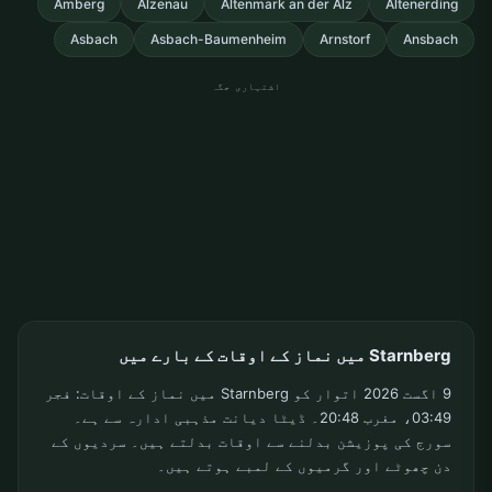
Amberg
Alzenau
Altenmark an der Alz
Altenerding
Asbach
Asbach-Baumenheim
Arnstorf
Ansbach
اشتہاری جگہ
Starnberg میں نماز کے اوقات کے بارے میں
9 اگست 2026 اتوار کو Starnberg میں نماز کے اوقات: فجر
03:49، مغرب 20:48۔ ڈیٹا دیانت مذہبی ادارہ سے ہے۔
سورج کی پوزیشن بدلنے سے اوقات بدلتے ہیں۔ سردیوں کے
دن چھوٹے اور گرمیوں کے لمبے ہوتے ہیں۔