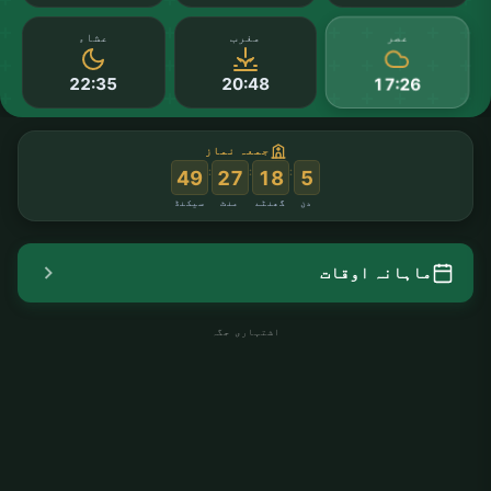
عصر
مغرب
عشاء
22:35
20:48
17:26
جمعہ نماز
:
:
:
48
27
18
5
دن
گھنٹے
منٹ
سیکنڈ
ماہانہ اوقات
اشتہاری جگہ