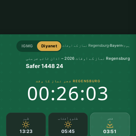
ہوم
›
Bayern
›
Regensburg نماز کے اوقات
IGMG
Diyanet
Regensburg نماز کے اوقات 2026 – اذان ٹائم جرمنی
24 Safer 1448
REGENSBURG فجر نماز کا وقت
00:26:02
فجر
طلوع آفتاب
ظہر
13:23
05:45
03:51