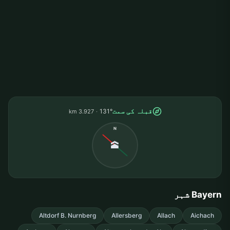
قبلہ کی سمت
131°
3.927 km
N
🕋
Bayern شہر
Altdorf B. Nurnberg
Allersberg
Allach
Aichach