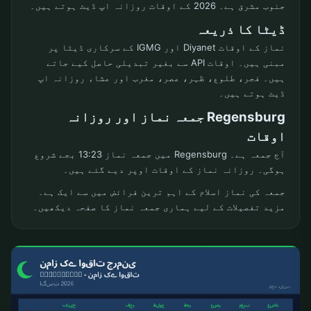
جنوب مشرق ہے۔ 2026 کے اوقات روزانہ اپ ڈیٹ ہوتے ہیں۔
ڈیٹا کا ذریعہ
نماز کے اوقات Diyanet اور IGMG کے سرکاری ڈیٹا پر
مبنی ہیں۔ اوقات API سے بغیر تبدیلی حاصل کیے جاتے
ہیں۔ فجر، طلوع، ظہر، عصر، مغرب اور عشاء روزانہ اپ
ڈیٹ ہوتے ہیں۔
Regensburg جمعہ نماز اور روزانہ
اوقات
آج جمعہ ہے۔ Regensburg میں جمعہ نماز 13:23 بجے شروع
ہوگی۔ روزانہ نماز کے اوقات اوپر دیے گئے ہیں۔
جمعہ کی نماز اسلام کے اہم ترین فرائض میں سے ایک ہے۔
مزید تفصیلات کے لیے ہماری جمعہ نماز کا صفحہ دیکھیں۔