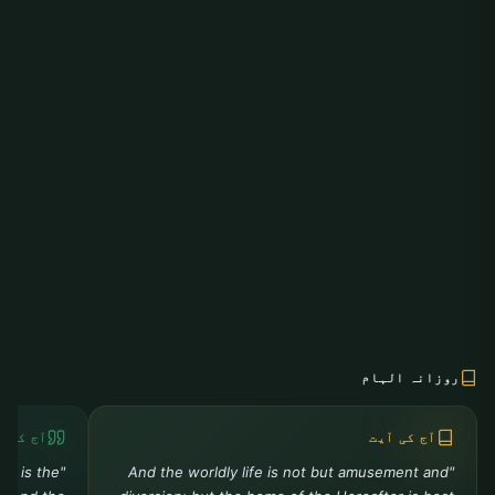
روزانہ الہام
آج کی آیت
آج کی ح
ah is the
"And the worldly life is not but amusement and