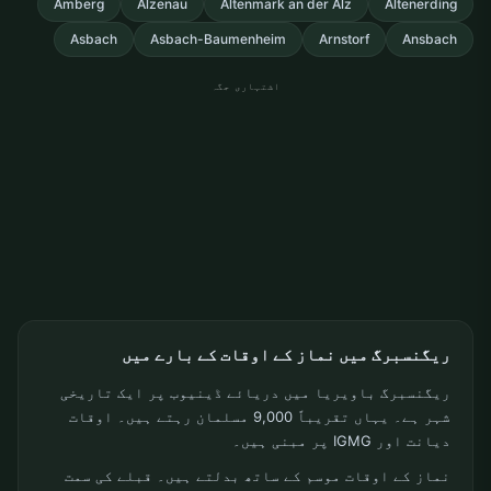
Amberg
Alzenau
Altenmark an der Alz
Altenerding
Asbach
Asbach-Baumenheim
Arnstorf
Ansbach
اشتہاری جگہ
ریگنسبرگ میں نماز کے اوقات کے بارے میں
ریگنسبرگ باویریا میں دریائے ڈینیوب پر ایک تاریخی
شہر ہے۔ یہاں تقریباً 9,000 مسلمان رہتے ہیں۔ اوقات
دیانت اور IGMG پر مبنی ہیں۔
نماز کے اوقات موسم کے ساتھ بدلتے ہیں۔ قبلے کی سمت