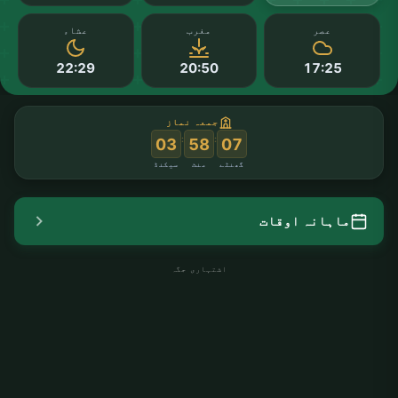
عصر
مغرب
عشاء
22:29
20:50
17:25
جمعہ نماز
:
:
02
58
07
گھنٹے
منٹ
سیکنڈ
ماہانہ اوقات
اشتہاری جگہ