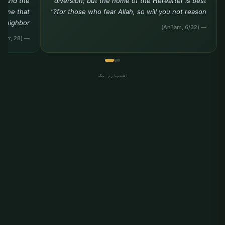
. And the
diversion; but the home of the Hereafter is best
e one that
for those who fear Allah, so will you not reason?"
 neighbor."
— (An?am, 6/32)
— (Tirmidhi, Birr, 28)
اشتہاری جگہ