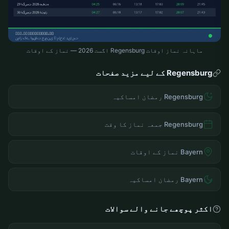
ماہانہ نماز اوقات Regensburg اگست 2026 — نماز کے اوقات
Regensburg کے لیے مزید صفحات
Regensburg رمضان امساکیہ
Regensburg جمعہ نماز کا وقت
Bayern نماز کے اوقات
Bayern رمضان امساکیہ
اکثر پوچھے جانے والے سوالات