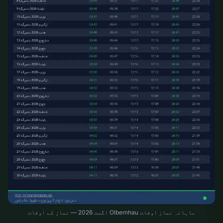
ماہانہ نماز اوقات Olbernhau اگست 2026 — نماز کے اوقات