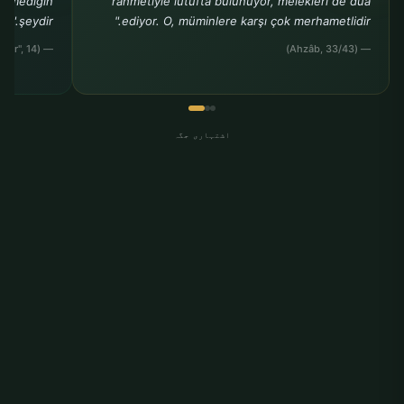
stemediğin
rahmetiyle lütufta bulunuyor, melekleri de dua
şeydir."
ediyor. O, müminlere karşı çok merhametlidir."
— (Müslim, "Birr", 14)
— (Ahzâb, 33/43)
اشتہاری جگہ