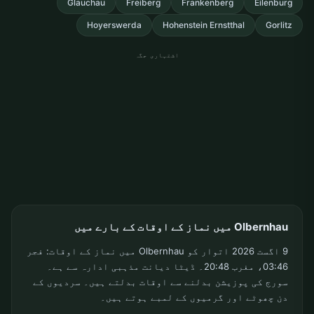
Glauchau
Freiberg
Frankenberg
Eilenburg
Hoyerswerda
Hohenstein Ernstthal
Gorlitz
اشتہاری جگہ
Olbernhau میں نماز کے اوقات کے بارے میں
9 اگست 2026 اتوار کو Olbernhau میں نماز کے اوقات: فجر
03:46، مغرب 20:48۔ ڈیٹا دیانت مذہبی ادارہ سے ہے۔
سورج کی پوزیشن بدلنے سے اوقات بدلتے ہیں۔ سردیوں کے
دن چھوٹے اور گرمیوں کے لمبے ہوتے ہیں۔