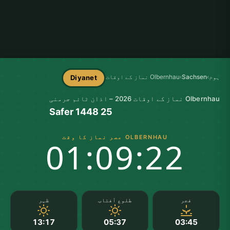
ہوم
›
Sachsen
›
Olbernhau نماز کے اوقات
Diyanet
Olbernhau نماز کے اوقات 2026 – اذان ٹائم جرمنی
25 Safer 1448
OLBERNHAU عصر نماز کا وقت
01:09:21
فجر
طلوع آفتاب
ظہر
13:17
05:37
03:45