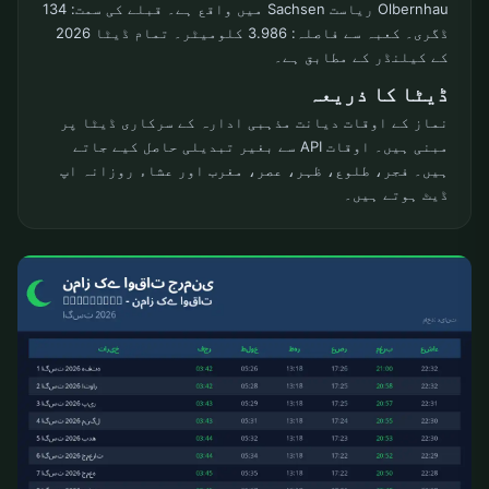
Olbernhau ریاست Sachsen میں واقع ہے۔ قبلے کی سمت: 134
ڈگری۔ کعبہ سے فاصلہ: 3.986 کلومیٹر۔ تمام ڈیٹا 2026
کے کیلنڈر کے مطابق ہے۔
ڈیٹا کا ذریعہ
نماز کے اوقات دیانت مذہبی ادارہ کے سرکاری ڈیٹا پر
مبنی ہیں۔ اوقات API سے بغیر تبدیلی حاصل کیے جاتے
ہیں۔ فجر، طلوع، ظہر، عصر، مغرب اور عشاء روزانہ اپ
ڈیٹ ہوتے ہیں۔