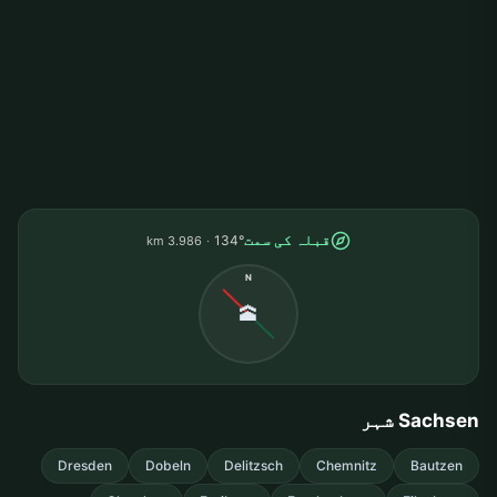
قبلہ کی سمت
134°
3.986 km
N
🕋
Sachsen شہر
Dresden
Dobeln
Delitzsch
Chemnitz
Bautzen