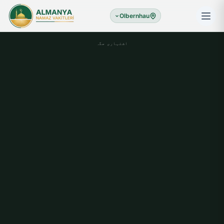
Olbernhau
اشتہاری جگہ