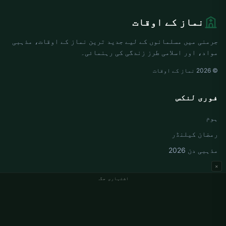
نماز کے اوقات
جرمنی میں مسلمانوں کے لیے جدید ترین نماز کے اوقات، مذہبی
مواد، اور اسلامی طرز زندگی کی رہنمائی۔
© 2026 نماز کے اوقات
فوری لنکس
ہوم
رمضان کیلنڈر
مذہبی دن 2026
×
اشتہاری جگہ
جرمنی نماز کے اوقات
Berlin نماز کے اوقات
Hamburg نماز کے اوقات