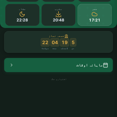
عصر
مغرب
عشاء
22:28
20:48
17:21
جمعہ نماز
:
:
:
21
04
19
5
دن
گھنٹے
منٹ
سیکنڈ
ماہانہ اوقات
اشتہاری جگہ