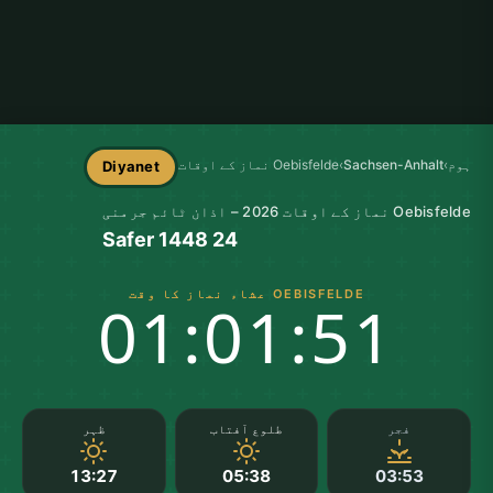
ہوم
›
Sachsen-Anhalt
›
Oebisfelde نماز کے اوقات
Diyanet
Oebisfelde نماز کے اوقات 2026 – اذان ٹائم جرمنی
24 Safer 1448
OEBISFELDE عشاء نماز کا وقت
01:01:50
فجر
طلوع آفتاب
ظہر
13:27
05:38
03:53