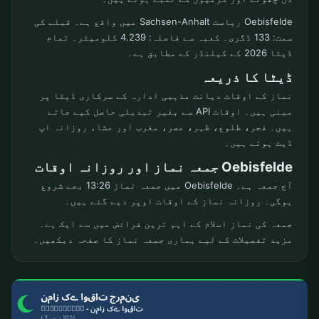
Oebisfelde ریاست Sachsen-Anhalt میں واقع ہے۔ قبلے کی
سمت: 133 ڈگری۔ کعبہ سے فاصلہ: 4.239 کلومیٹر۔ تمام
ڈیٹا 2026 کے کیلنڈر کے مطابق ہے۔
ڈیٹا کا ذریعہ
نماز کے اوقات دیانت مذہبی ادارہ کے سرکاری ڈیٹا پر
مبنی ہیں۔ اوقات API سے بغیر تبدیلی حاصل کیے جاتے
ہیں۔ فجر، طلوع، ظہر، عصر، مغرب اور عشاء روزانہ اپ
ڈیٹ ہوتے ہیں۔
Oebisfelde جمعہ نماز اور روزانہ اوقات
آج جمعہ ہے۔ Oebisfelde میں جمعہ نماز 13:26 بجے شروع
ہوگی۔ روزانہ نماز کے اوقات اوپر دیے گئے ہیں۔
جمعہ کی نماز اسلام کے اہم ترین فرائض میں سے ایک ہے۔
مزید تفصیلات کے لیے ہماری جمعہ نماز کا صفحہ دیکھیں۔