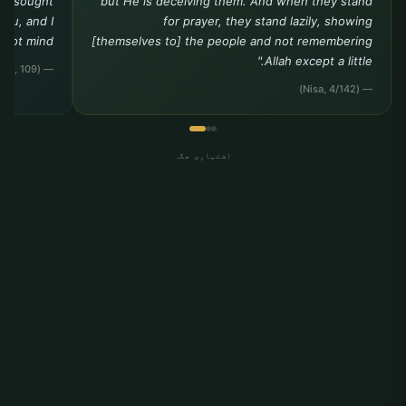
you sought
but He is deceiving them. And when they stand
you, and I
for prayer, they stand lazily, showing
ot mind."""
[themselves to] the people and not remembering
Allah except a little."
— (Tirmidhi, Da?awat, 109)
— (Nisa, 4/142)
اشتہاری جگہ