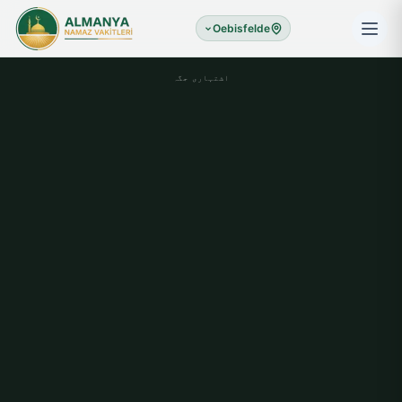
Oebisfelde
اشتہاری جگہ