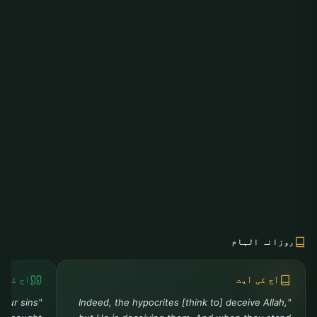
روزانہ الہام
آج کی آیت
آج کی ح
your sins
"Indeed, the hypocrites [think to] deceive Allah,