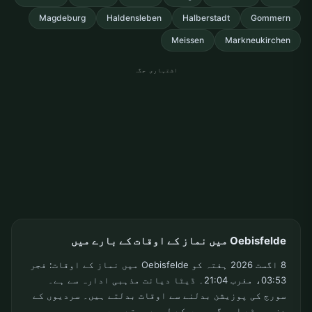
Magdeburg
Haldensleben
Halberstadt
Gommern
Meissen
Markneukirchen
اشتہاری جگہ
Oebisfelde میں نماز کے اوقات کے بارے میں
8 اگست 2026 ہفتہ کو Oebisfelde میں نماز کے اوقات: فجر
03:53، مغرب 21:04۔ ڈیٹا دیانت مذہبی ادارہ سے ہے۔
سورج کی پوزیشن بدلنے سے اوقات بدلتے ہیں۔ سردیوں کے
دن چھوٹے اور گرمیوں کے لمبے ہوتے ہیں۔