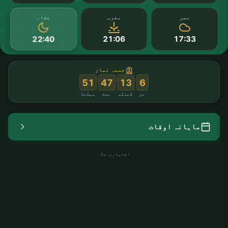
عشاء
عصر
مغرب
21:06
17:33
22:40
جمعہ نماز
:
:
:
50
47
13
6
دن
گھنٹے
منٹ
سیکنڈ
ماہانہ اوقات
اشتہاری جگہ