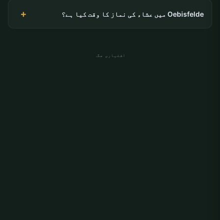
Oebisfelde میں عشاء کی نماز کا وقت کیا ہے؟
اشتہاری جگہ