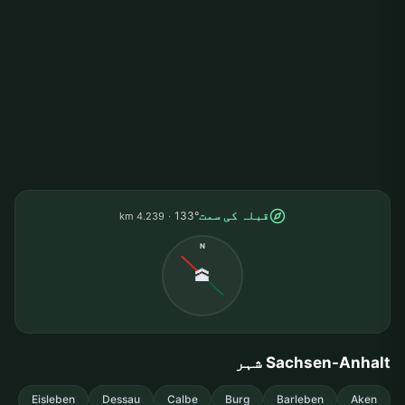
قبلہ کی سمت
133°
4.239 km
N
🕋
Sachsen-Anhalt شہر
Eisleben
Dessau
Calbe
Burg
Barleben
Aken