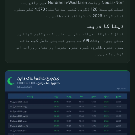
Neuss-Norf ریاست Nordrhein-Westfalen میں واقع ہے۔
قبلے کی سمت: 126 ڈگری۔ کعبہ سے فاصلہ: 4.373 کلومیٹر۔
تمام ڈیٹا 2026 کے کیلنڈر کے مطابق ہے۔
ڈیٹا کا ذریعہ
نماز کے اوقات دیانت مذہبی ادارہ کے سرکاری ڈیٹا پر
مبنی ہیں۔ اوقات API سے بغیر تبدیلی حاصل کیے جاتے
ہیں۔ فجر، طلوع، ظہر، عصر، مغرب اور عشاء روزانہ اپ
ڈیٹ ہوتے ہیں۔