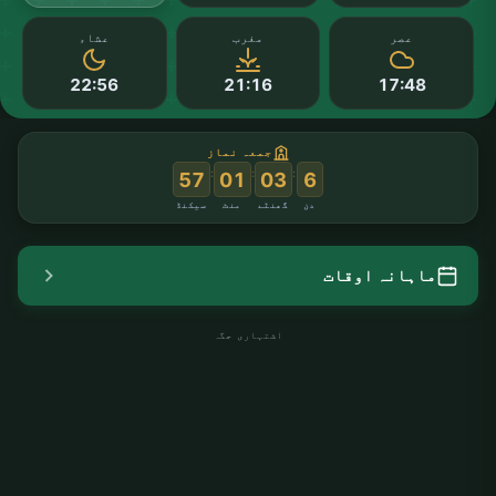
عصر
مغرب
عشاء
22:56
21:16
17:48
جمعہ نماز
:
:
:
56
01
03
6
دن
گھنٹے
منٹ
سیکنڈ
ماہانہ اوقات
اشتہاری جگہ