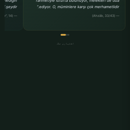
stemediğin
rahmetiyle lütufta bulunuyor, melekleri de dua
şeydir."
ediyor. O, müminlere karşı çok merhametlidir."
— (Müslim, "Birr", 14)
— (Ahzâb, 33/43)
اشتہاری جگہ