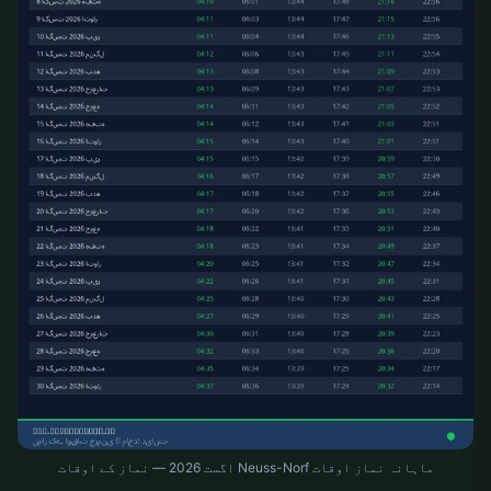
ماہانہ نماز اوقات Neuss-Norf اگست 2026 — نماز کے اوقات