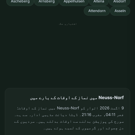
Ascheberg
Arnsberg
Appelhulsen
Altena
Alsdorf
Attendorn
Asseln
اشتہاری جگہ
Neuss-Norf میں نماز کے اوقات کے بارے میں
9 اگست 2026 اتوار کو Neuss-Norf میں نماز کے اوقات:
فجر 04:11، مغرب 21:16۔ ڈیٹا دیانت مذہبی ادارہ سے ہے۔
سورج کی پوزیشن بدلنے سے اوقات بدلتے ہیں۔ سردیوں کے
دن چھوٹے اور گرمیوں کے لمبے ہوتے ہیں۔