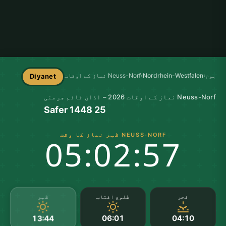
ہوم
›
Nordrhein-Westfalen
›
Neuss-Norf نماز کے اوقات
Diyanet
Neuss-Norf نماز کے اوقات 2026 – اذان ٹائم جرمنی
25 Safer 1448
NEUSS-NORF ظہر نماز کا وقت
05:02:56
ظہر
فجر
طلوع آفتاب
06:01
04:10
13:44