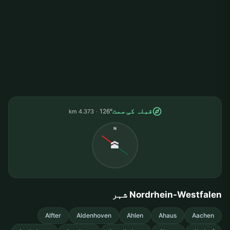
قبلہ کی سمت
126°
4.373 km
N
🕋
Nordrhein-Westfalen شہر
Alfter
Aldenhoven
Ahlen
Ahaus
Aachen