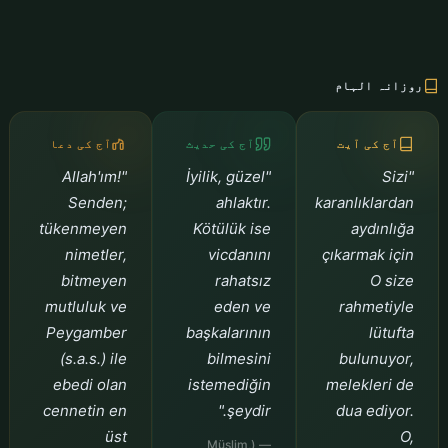
روزانہ الہام
آج کی آیت
آج کی حدیث
آج کی دعا
"Allah'ım!
"İyilik, güzel
"Sizi
Senden;
ahlaktır.
karanlıklardan
tükenmeyen
Kötülük ise
aydınlığa
nimetler,
vicdanını
çıkarmak için
bitmeyen
rahatsız
O size
mutluluk ve
eden ve
rahmetiyle
Peygamber
başkalarının
lütufta
(s.a.s.) ile
bilmesini
bulunuyor,
ebedi olan
istemediğin
melekleri de
cennetin en
şeydir."
dua ediyor.
üst
O,
— (Müslim,