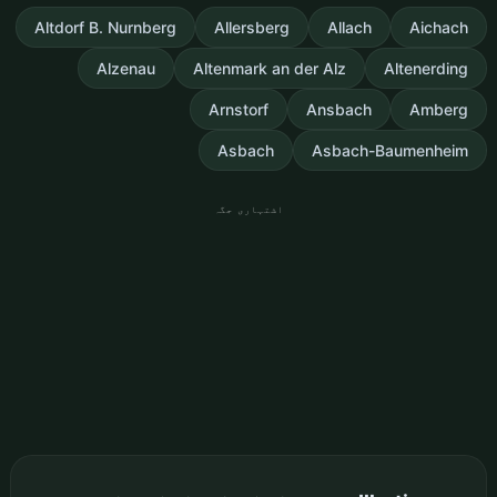
Altdorf B. Nurnberg
Allersberg
Allach
Aichach
Alzenau
Altenmark an der Alz
Altenerding
Arnstorf
Ansbach
Amberg
Asbach
Asbach-Baumenheim
اشتہاری جگہ