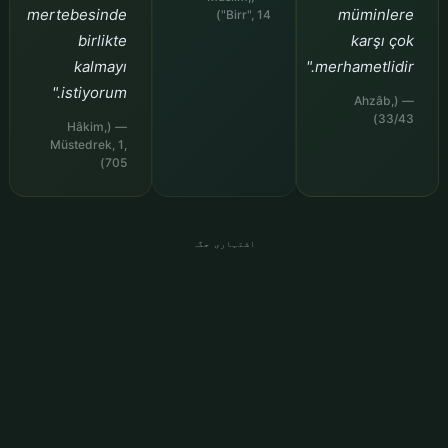
mertebesinde
müminlere
"Birr", 14)
birlikte
karşı çok
kalmayı
merhametlidir."
istiyorum."
— (Ahzâb,
33/43)
— (Hâkim,
Müstedrek, 1,
705)
اشتہاری جگہ