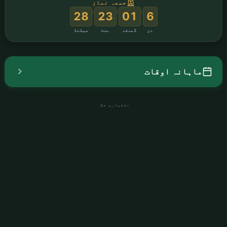
جمعہ نماز
:
:
:
27
23
01
6
دن
گھنٹے
منٹ
سیکنڈ
ماہانہ اوقات
اشتہاری جگہ