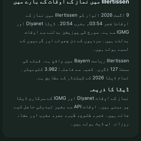
Illertissen میں نماز کے اوقات کے بارے میں
9 اگست 2026 اتوار کو Illertissen میں نماز کے
اوقات: فجر 03:54، مغرب 20:54۔ ڈیٹا Diyanet اور
IGMG سے ہے۔ سورج کی پوزیشن بدلنے سے اوقات
بدلتے ہیں۔ سردیوں کے دن چھوٹے اور گرمیوں کے
لمبے ہوتے ہیں۔
Illertissen ریاست Bayern میں واقع ہے۔ قبلے کی
سمت: 127 ڈگری۔ کعبہ سے فاصلہ: 3.982 کلومیٹر۔
تمام ڈیٹا 2026 کے کیلنڈر کے مطابق ہے۔
ڈیٹا کا ذریعہ
نماز کے اوقات Diyanet اور IGMG کے سرکاری ڈیٹا
پر مبنی ہیں۔ اوقات API سے بغیر تبدیلی حاصل کیے
جاتے ہیں۔ فجر، طلوع، ظہر، عصر، مغرب اور عشاء
روزانہ اپ ڈیٹ ہوتے ہیں۔