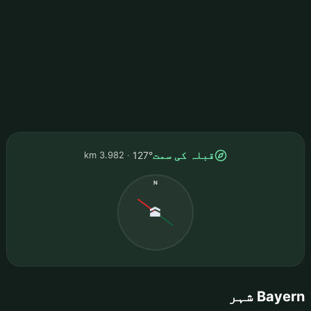
قبلہ کی سمت
3.982 km
127°
N
🕋
Bayern شہر