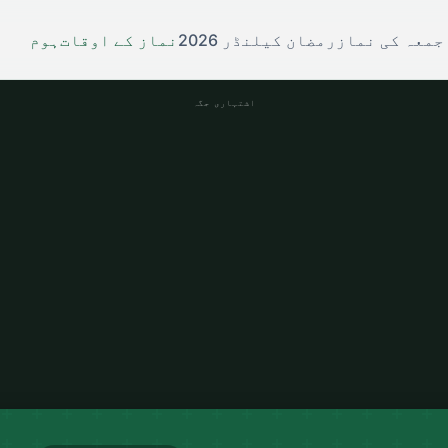
جمعہ کی نماز
رمضان کیلنڈر 2026
نماز کے اوقات
ہوم
اشتہاری جگہ