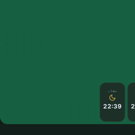
عشاء
22:39
2