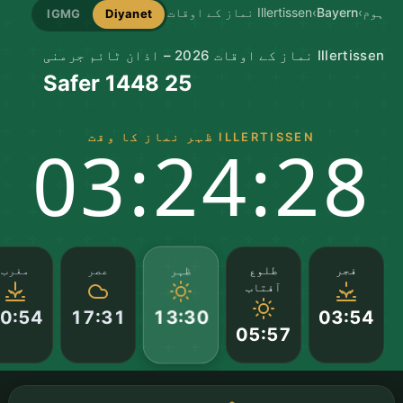
ہوم
›
Bayern
›
Illertissen نماز کے اوقات
IGMG
Diyanet
Illertissen نماز کے اوقات 2026 – اذان ٹائم جرمنی
25 Safer 1448
ILLERTISSEN ظہر نماز کا وقت
03:24:27
ظہر
فجر
طلوع
عصر
مغرب
آفتاب
0:54
17:31
03:54
13:30
05:57