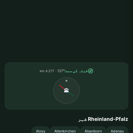
قبلہ کی سمت
127°
4.277 km
N
🕋
Rheinland-Pfalz شہر
Alzey
Altenkirchen
Alsenborn
Adenau