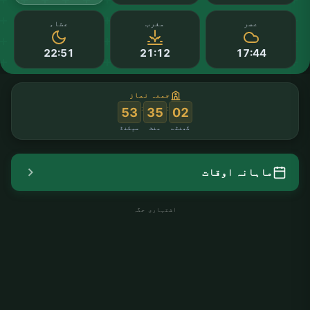
عصر
مغرب
عشاء
22:51
21:12
17:44
جمعہ نماز
:
:
52
35
02
گھنٹے
منٹ
سیکنڈ
ماہانہ اوقات
اشتہاری جگہ