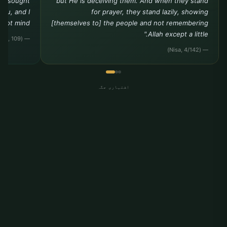
you sought
but He is deceiving them. And when they stand
you, and I
for prayer, they stand lazily, showing
ot mind."""
[themselves to] the people and not remembering
Allah except a little."
— (Tirmidhi, Da?awat, 109)
— (Nisa, 4/142)
اشتہاری جگہ