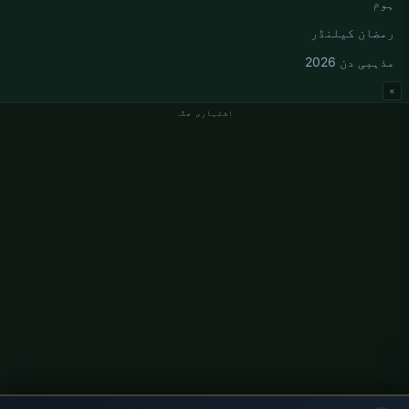
ہوم
رمضان کیلنڈر
مذہبی دن 2026
×
اشتہاری جگہ
جرمنی نماز کے اوقات
Berlin نماز کے اوقات
Hamburg نماز کے اوقات
München نماز کے اوقات
Köln نماز کے اوقات
Frankfurt نماز کے اوقات
ادارہ جاتی
ہمارے بارے میں
رابطہ