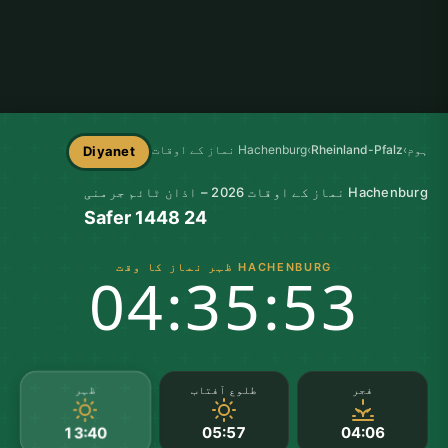
ہوم
›
Rheinland-Pfalz
›
Hachenburg نماز کے اوقات
Diyanet
Hachenburg نماز کے اوقات 2026 – اذان ٹائم جرمنی
24 Safer 1448
HACHENBURG ظہر نماز کا وقت
04:35:52
ظہر
فجر
طلوع آفتاب
05:57
04:06
13:40