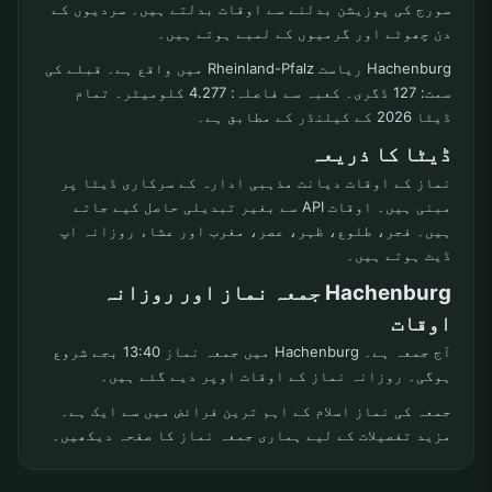
سورج کی پوزیشن بدلنے سے اوقات بدلتے ہیں۔ سردیوں کے
دن چھوٹے اور گرمیوں کے لمبے ہوتے ہیں۔
Hachenburg ریاست Rheinland-Pfalz میں واقع ہے۔ قبلے کی
سمت: 127 ڈگری۔ کعبہ سے فاصلہ: 4.277 کلومیٹر۔ تمام
ڈیٹا 2026 کے کیلنڈر کے مطابق ہے۔
ڈیٹا کا ذریعہ
نماز کے اوقات دیانت مذہبی ادارہ کے سرکاری ڈیٹا پر
مبنی ہیں۔ اوقات API سے بغیر تبدیلی حاصل کیے جاتے
ہیں۔ فجر، طلوع، ظہر، عصر، مغرب اور عشاء روزانہ اپ
ڈیٹ ہوتے ہیں۔
Hachenburg جمعہ نماز اور روزانہ
اوقات
آج جمعہ ہے۔ Hachenburg میں جمعہ نماز 13:40 بجے شروع
ہوگی۔ روزانہ نماز کے اوقات اوپر دیے گئے ہیں۔
جمعہ کی نماز اسلام کے اہم ترین فرائض میں سے ایک ہے۔
مزید تفصیلات کے لیے ہماری جمعہ نماز کا صفحہ دیکھیں۔