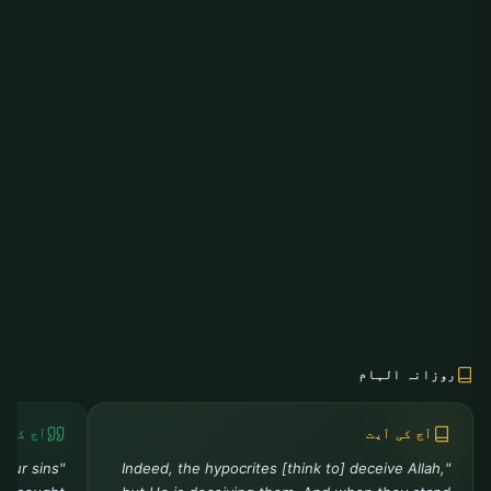
روزانہ الہام
آج کی آیت
آج کی ح
your sins
"Indeed, the hypocrites [think to] deceive Allah,