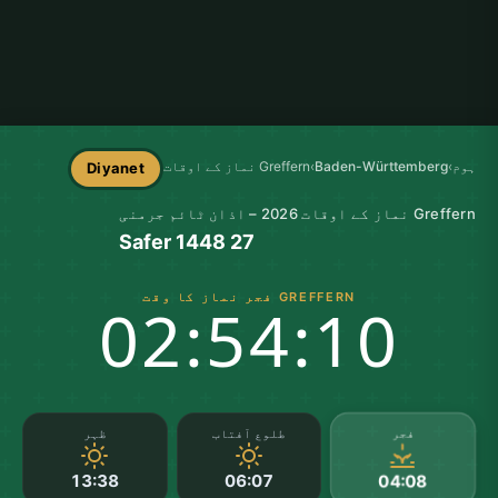
ہوم
›
Baden-Württemberg
›
Greffern نماز کے اوقات
Diyanet
Greffern نماز کے اوقات 2026 – اذان ٹائم جرمنی
27 Safer 1448
GREFFERN فجر نماز کا وقت
02:54:10
فجر
طلوع آفتاب
ظہر
13:38
06:07
04:08