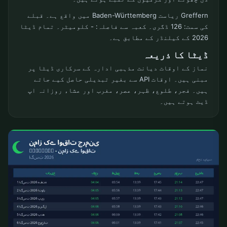
Greffern ریاست Baden-Württemberg میں واقع ہے۔ قبلے
کی سمت: 126 ڈگری۔ کعبہ سے فاصلہ: - کلومیٹر۔ تمام ڈیٹا
2026 کے کیلنڈر کے مطابق ہے۔
ڈیٹا کا ذریعہ
نماز کے اوقات دیانت مذہبی ادارہ کے سرکاری ڈیٹا پر
مبنی ہیں۔ اوقات API سے بغیر تبدیلی حاصل کیے جاتے
ہیں۔ فجر، طلوع، ظہر، عصر، مغرب اور عشاء روزانہ اپ
ڈیٹ ہوتے ہیں۔