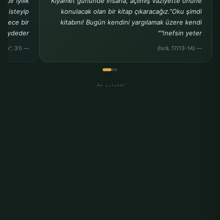
bir iyilik
Kıyamet gününde insana, açılmış vaziyette önüne
ak isteyip
konulacak olan bir kitap çıkaracağız."Oku şimdi
sadece bir
kitabını! Bugün kendini yargılamak üzere kendi
kaydeder."
nefsin yeter!""
— (Buhârî, "Rikâk", 31)
— (İsrâ, 17/13-14)
اشتہاری جگہ