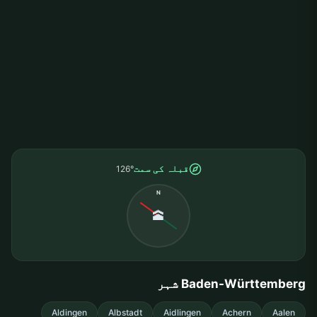
قبلہ کی سمت
126°
N
🕋
Baden-Württemberg شہر
Aldingen
Albstadt
Aidlingen
Achern
Aalen