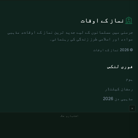
نماز کے اوقات
جرمنی میں مسلمانوں کے لیے جدید ترین نماز کے اوقات، مذہبی
مواد، اور اسلامی طرز زندگی کی رہنمائی۔
© 2026 نماز کے اوقات
فوری لنکس
ہوم
رمضان کیلنڈر
مذہبی دن 2026
×
اشتہاری جگہ
جرمنی نماز کے اوقات
Berlin نماز کے اوقات