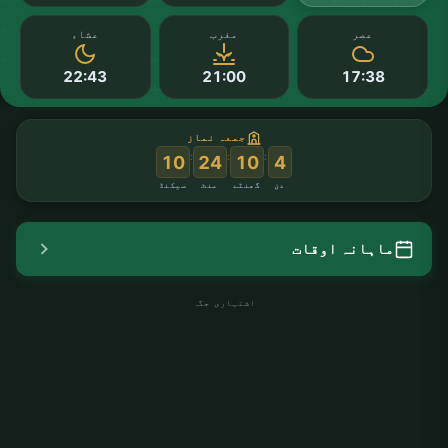
عصر
مغرب
عشاء
22:43
21:00
17:38
جمعہ نماز
:
:
:
10
24
10
4
دن
گھنٹے
منٹ
سیکنڈ
ماہانہ اوقات
اشتہاری جگہ