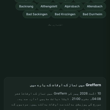
Backnang
Althengstett
Alpirsbach
Allensbach
Bad Sackingen
Bad Krozingen
Bad Durrheim
اشتہاری جگہ
Greffern میں نماز کے اوقات کے بارے میں
10 اگست 2026 پیر کو Greffern میں نماز کے اوقات: فجر
04:08، مغرب 21:00۔ ڈیٹا دیانت مذہبی ادارہ سے ہے۔
سورج کی پوزیشن بدلنے سے اوقات بدلتے ہیں۔ سردیوں کے
دن چھوٹے اور گرمیوں کے لمبے ہوتے ہیں۔