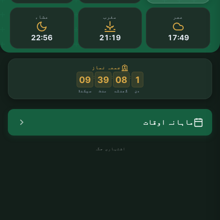
عصر
مغرب
عشاء
22:56
21:19
17:49
جمعہ نماز
:
:
:
08
39
08
1
دن
گھنٹے
منٹ
سیکنڈ
ماہانہ اوقات
اشتہاری جگہ