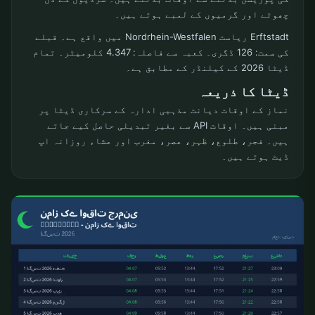
چھوٹے اور گرمیوں کے لمبے ہوتے ہیں۔
Erftstadt ریاست Nordrhein-Westfalen میں واقع ہے۔ قبلے
کی سمت: 126 ڈگری۔ کعبہ سے فاصلہ: 4.347 کلومیٹر۔ تمام
ڈیٹا 2026 کے کیلنڈر کے مطابق ہے۔
ڈیٹا کا ذریعہ
نماز کے اوقات دیانت مذہبی ادارہ کے سرکاری ڈیٹا پر
مبنی ہیں۔ اوقات API سے بغیر تبدیلی حاصل کیے جاتے
ہیں۔ فجر، طلوع، ظہر، عصر، مغرب اور عشاء روزانہ اپ
ڈیٹ ہوتے ہیں۔