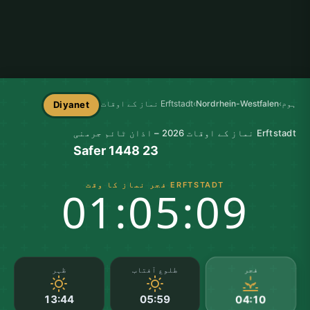
ہوم
›
Nordrhein-Westfalen
›
Erftstadt نماز کے اوقات
Diyanet
Erftstadt نماز کے اوقات 2026 – اذان ٹائم جرمنی
23 Safer 1448
ERFTSTADT فجر نماز کا وقت
01:05:08
فجر
طلوع آفتاب
ظہر
13:44
05:59
04:10