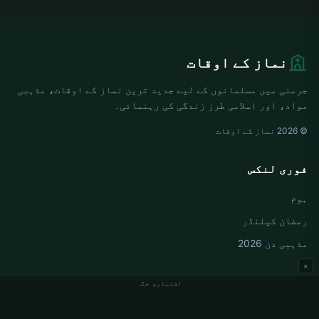
نماز کے اوقات
جرمنی میں مسلمانوں کے لیے جدید ترین نماز کے اوقات، مذہبی
مواد، اور اسلامی طرز زندگی کی رہنمائی۔
© 2026 نماز کے اوقات
فوری لنکس
ہوم
رمضان کیلنڈر
مذہبی دن 2026
×
اشتہاری جگہ
جرمنی نماز کے اوقات
Berlin نماز کے اوقات