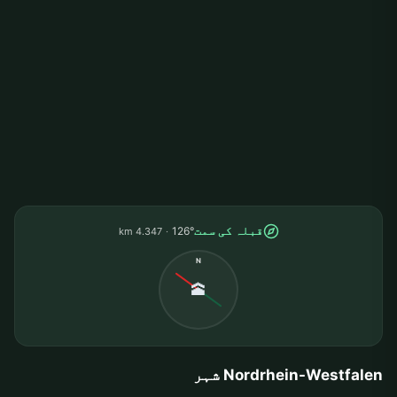
قبلہ کی سمت
126°
4.347 km
N
🕋
Nordrhein-Westfalen شہر