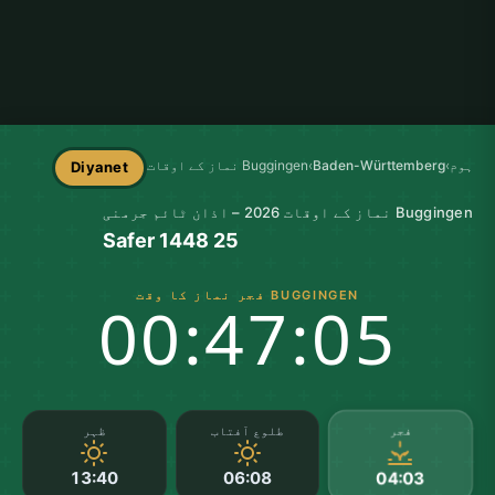
ہوم
›
Baden-Württemberg
›
Buggingen نماز کے اوقات
Diyanet
Buggingen نماز کے اوقات 2026 – اذان ٹائم جرمنی
25 Safer 1448
BUGGINGEN فجر نماز کا وقت
00:47:04
فجر
طلوع آفتاب
ظہر
13:40
06:08
04:03