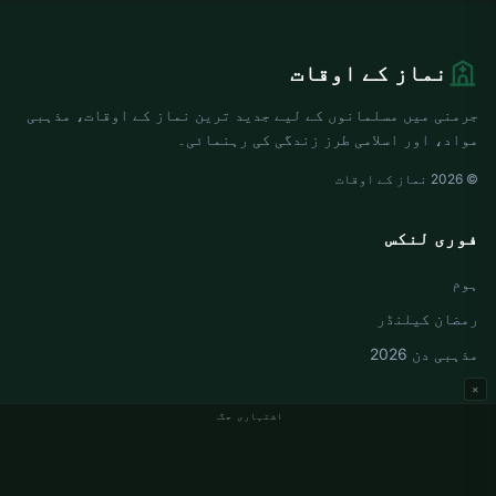
نماز کے اوقات
جرمنی میں مسلمانوں کے لیے جدید ترین نماز کے اوقات، مذہبی
مواد، اور اسلامی طرز زندگی کی رہنمائی۔
© 2026 نماز کے اوقات
فوری لنکس
ہوم
رمضان کیلنڈر
مذہبی دن 2026
×
اشتہاری جگہ
جرمنی نماز کے اوقات
Berlin نماز کے اوقات