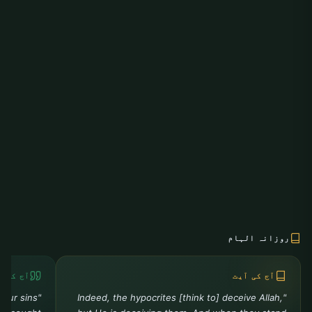
روزانہ الہام
آج کی آیت
آج کی ح
your sins
"Indeed, the hypocrites [think to] deceive Allah,