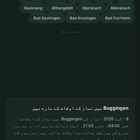
Backnang
Althengstett
Alpirsbach
Allensbach
Bad Sackingen
Bad Krozingen
Bad Durrheim
اشتہاری جگہ
Buggingen میں نماز کے اوقات کے بارے میں
9 اگست 2026 اتوار کو Buggingen میں نماز کے اوقات:
فجر 04:05، مغرب 21:03۔ ڈیٹا دیانت مذہبی ادارہ سے ہے۔
سورج کی پوزیشن بدلنے سے اوقات بدلتے ہیں۔ سردیوں کے
دن چھوٹے اور گرمیوں کے لمبے ہوتے ہیں۔