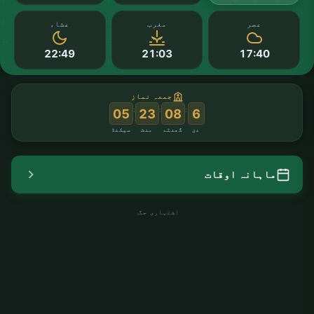
عصر
مغرب
عشاء
22:49
21:03
17:40
جمعہ نماز
:
:
:
04
23
08
6
دن
گھنٹے
منٹ
سیکنڈ
ماہانہ اوقات
اشتہاری جگہ