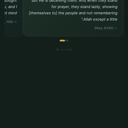
you sought
but He is deceiving them. And when they stand
you, and I
for prayer, they stand lazily, showing
ot mind."""
[themselves to] the people and not remembering
Allah except a little."
— (Tirmidhi, Da?awat, 109)
— (Nisa, 4/142)
اشتہاری جگہ