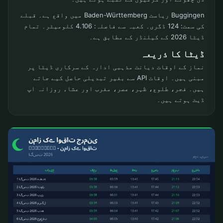
Buggingen ریاست Baden-Württemberg میں واقع ہے۔ قبلے
کی سمت: 124 ڈگری۔ کعبہ سے فاصلہ: 4.106 کلومیٹر۔ تمام
ڈیٹا 2026 کے کیلنڈر کے مطابق ہے۔
ڈیٹا کا ذریعہ
نماز کے اوقات دیانت مذہبی ادارہ کے سرکاری ڈیٹا پر
مبنی ہیں۔ اوقات API سے بغیر تبدیلی حاصل کیے جاتے
ہیں۔ فجر، طلوع، ظہر، عصر، مغرب اور عشاء روزانہ اپ
ڈیٹ ہوتے ہیں۔