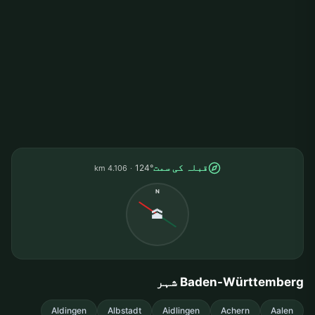
قبلہ کی سمت
124°
4.106 km
N
🕋
Baden-Württemberg شہر
Aldingen
Albstadt
Aidlingen
Achern
Aalen