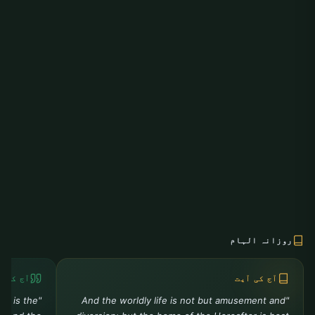
روزانہ الہام
آج کی آیت
آج کی ح
ah is the
"And the worldly life is not but amusement and