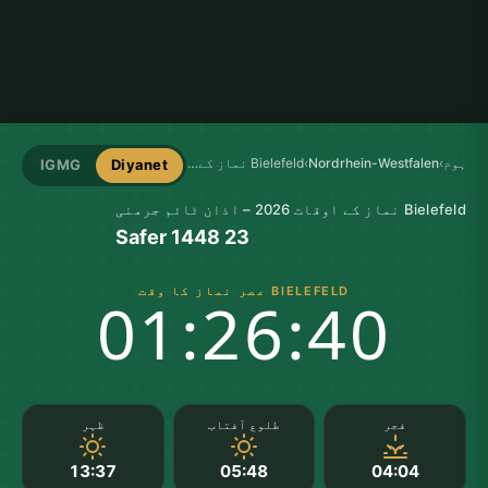
ہوم
›
Nordrhein-Westfalen
›
Bielefeld نماز کے اوقات
IGMG
Diyanet
Bielefeld نماز کے اوقات 2026 – اذان ٹائم جرمنی
23 Safer 1448
BIELEFELD عصر نماز کا وقت
01:26:40
فجر
طلوع آفتاب
ظہر
13:37
05:48
04:04