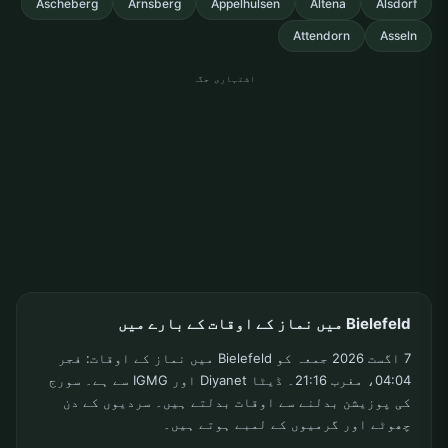
Ascheberg
Arnsberg
Appelhulsen
Altena
Alsdorf
Attendorn
Asseln
اشتہاری جگہ
Bielefeld میں نماز کے اوقات کے بارے میں
7 اگست 2026 جمعہ کو Bielefeld میں نماز کے اوقات: فجر
04:04، مغرب 21:16۔ ڈیٹا Diyanet اور IGMG سے ہے۔ سورج
کی پوزیشن بدلنے سے اوقات بدلتے ہیں۔ سردیوں کے دن
چھوٹے اور گرمیوں کے لمبے ہوتے ہیں۔