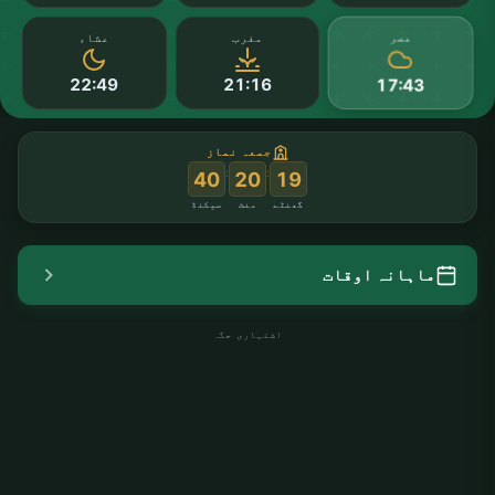
عصر
مغرب
عشاء
22:49
21:16
17:43
جمعہ نماز
:
:
40
20
19
گھنٹے
منٹ
سیکنڈ
ماہانہ اوقات
اشتہاری جگہ