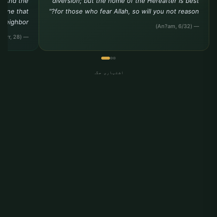
. And the
diversion; but the home of the Hereafter is best
e one that
for those who fear Allah, so will you not reason?"
 neighbor."
— (An?am, 6/32)
— (Tirmidhi, Birr, 28)
اشتہاری جگہ