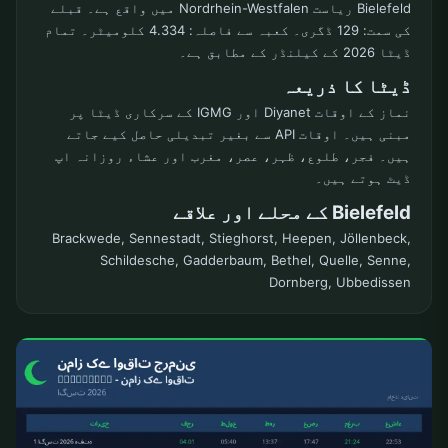
Bielefeld ریاست Nordrhein-Westfalen میں واقع ہے۔ قبلے
کی سمت: 129 ڈگری۔ کعبہ سے فاصلہ: 4.334 کلومیٹر۔ تمام
ڈیٹا 2026 کے کیلنڈر کے مطابق ہے۔
ڈیٹا کا ذریعہ
نماز کے اوقات Diyanet اور IGMG کے سرکاری ڈیٹا پر
مبنی ہیں۔ اوقات API سے بغیر تبدیلی حاصل کیے جاتے
ہیں۔ فجر، طلوع، ظہر، عصر، مغرب اور عشاء روزانہ اپ
ڈیٹ ہوتے ہیں۔
Bielefeld کے محلے اور علاقے
Brackwede, Sennestadt, Stieghorst, Heepen, Jöllenbeck,
Schildesche, Gadderbaum, Bethel, Quelle, Senne,
Dornberg, Ubbedissen