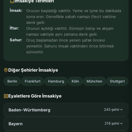
İmsakiye Terimleri
İmsak:
Orucun başladığı vakittir. Yeme ve içme bu dakikada
sona erer. Genellikle sabah namazı (fecr) vaktine
denk gelir.
İftar:
Orucun açıldığı vakittir. Güneşin batışı ve akşam
namazı vaktiyle aynı zamana denk gelir.
Sahur:
Oruç başlamadan önce yenen şafak öncesi
yemektir. Sahuru imsak vaktinden önce bitirmek
sünnettir.
Diğer Şehirler İmsakiye
Berlin
Frankfurt
Hamburg
Köln
München
Stuttgart
Eyaletlere Göre İmsakiye
Baden-Württemberg
245 şehir
Bayern
216 şehir