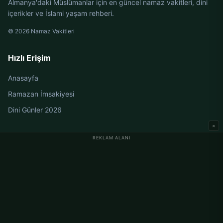
Almanya'daki Müslümanlar için en güncel namaz vakitleri, dini
içerikler ve İslami yaşam rehberi.
© 2026 Namaz Vakitleri
Hızlı Erişim
Anasayfa
Ramazan İmsakiyesi
Dini Günler 2026
×
REKLAM ALANI
Almanya Namaz Vakitleri
Berlin Namaz Vakitleri
Hamburg Namaz Vakitleri
München Namaz Vakitleri
Köln Namaz Vakitleri