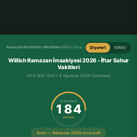
Anasayfa
›
Nordrhein-Westfalen
›
Willich İmsakiye
Diyanet
IGMG
Willich Ramazan İmsakiyesi 2026 - İftar Sahur
Vakitleri
29.9.1447 Hicri • 8 Ağustos 2026 Cumartesi
RAMAZAN'A
184
gün kaldı
Arşiv — Ramazan 2026 sona erdi