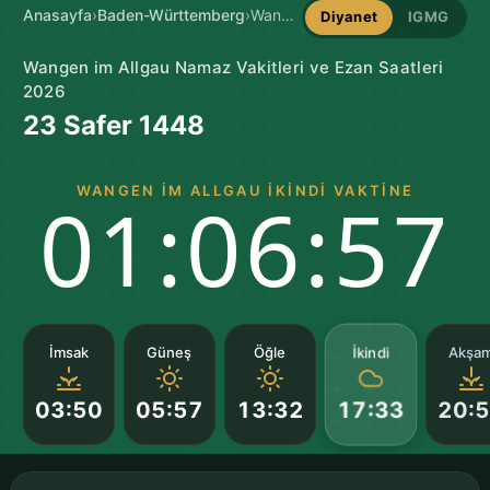
Anasayfa
›
Baden-Württemberg
›
Wangen im Allgau Namaz Vakitleri
Diyanet
IGMG
Wangen im Allgau Namaz Vakitleri ve Ezan Saatleri
2026
23 Safer 1448
WANGEN IM ALLGAU İKINDI VAKTINE
01:06:56
İkindi
İmsak
Güneş
Öğle
Akşa
03:50
05:57
13:32
20:
17:33