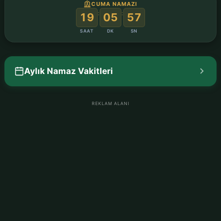
CUMA NAMAZI
:
:
19
05
56
SAAT
DK
SN
Aylık Namaz Vakitleri
REKLAM ALANI