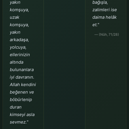
yakın
bağışla,
komşuya,
zalimleri ise
uzak
daima helâk
komşuya,
et."
yakın
— (Nûh, 71/28)
arkadaşa,
yolcuya,
ellerinizin
altında
bulunanlara
iyi davranın.
Allah kendini
beğenen ve
böbürlenip
duran
kimseyi asla
sevmez."