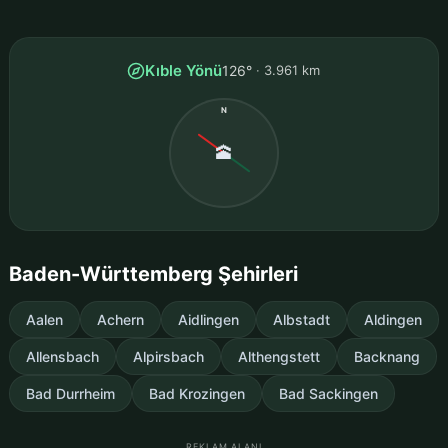
Kıble Yönü
126°
3.961 km
N
🕋
Baden-Württemberg Şehirleri
Aalen
Achern
Aidlingen
Albstadt
Aldingen
Allensbach
Alpirsbach
Althengstett
Backnang
Bad Durrheim
Bad Krozingen
Bad Sackingen
REKLAM ALANI