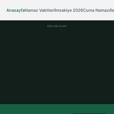
Anasayfa
Namaz Vakitleri
İmsakiye 2026
Cuma Namazı
İl
REKLAM ALANI