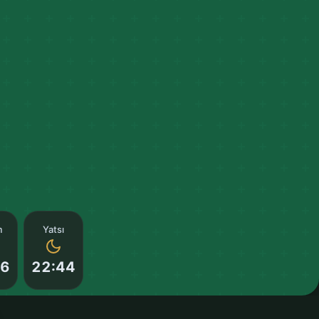
m
Yatsı
56
22:44