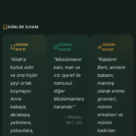
GÜNLÜK İLHAM
GÜNÜN
GÜNÜN
GÜNÜN
AYETI
HADISI
DUASI
"Allah'a
"Müslümanın
"Rabbim!
kulluk edin
kanı, malı ve
Beni, annemi
ve ona hiçbir
ırzı (şeref ile
babamı,
şeyi ortak
namusu)
inanmış
koşmayın.
diğer
olarak evime
Anne
Müslümanlara
girenleri,
babaya,
haramdır."
mümin
akrabaya,
erkekleri ve
— (Müslim,
yetimlere,
mümin
"Birr", 32)
yoksullara,
kadınları