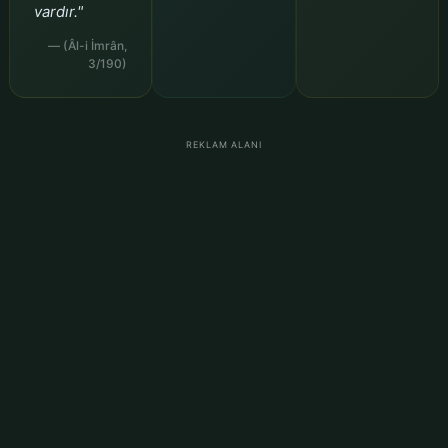
vardır."
— (Âl-i İmrân,
3/190)
REKLAM ALANI