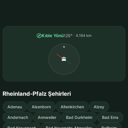
Kıble Yönü
125°
4.194 km
N
🕋
Rheinland-Pfalz Şehirleri
Adenau
Alsenborn
Altenkirchen
Alzey
Andernach
Annweiler
Bad Durkheim
Bad Ems
Bad Kreuznach
Bad Neuenahr-Ahrweiler
Bellheim