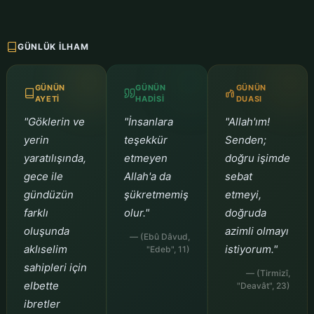
GÜNLÜK İLHAM
GÜNÜN
GÜNÜN
GÜNÜN
AYETI
HADISI
DUASI
"Göklerin ve
"İnsanlara
"Allah'ım!
yerin
teşekkür
Senden;
yaratılışında,
etmeyen
doğru işimde
gece ile
Allah'a da
sebat
gündüzün
şükretmemiş
etmeyi,
farklı
olur."
doğruda
oluşunda
azimli olmayı
— (Ebû Dâvud,
aklıselim
istiyorum."
"Edeb", 11)
sahipleri için
— (Tirmizî,
elbette
"Deavât", 23)
ibretler