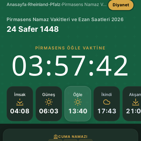
Anasayfa
›
Rheinland-Pfalz
›
Pirmasens Namaz Vakitleri
Diyanet
Pirmasens Namaz Vakitleri ve Ezan Saatleri 2026
24 Safer 1448
PIRMASENS ÖĞLE VAKTINE
03:57:41
Öğle
İmsak
Güneş
İkindi
Akşa
04:08
06:03
17:43
21:
13:40
CUMA NAMAZI