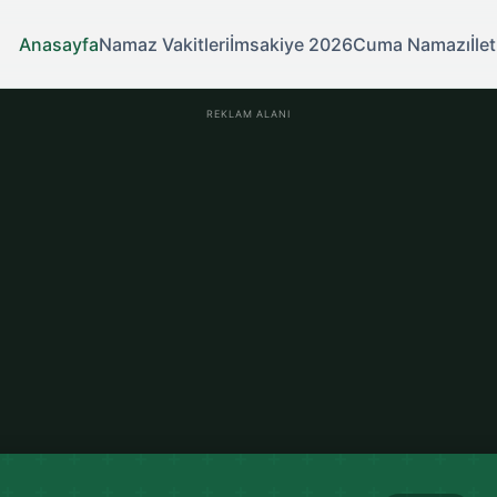
Anasayfa
Namaz Vakitleri
İmsakiye 2026
Cuma Namazı
İle
REKLAM ALANI