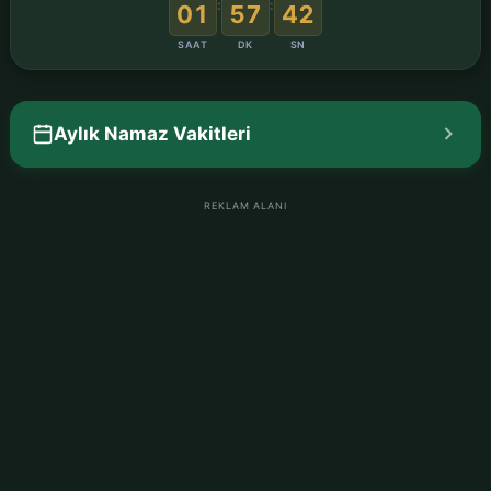
:
:
01
57
41
SAAT
DK
SN
Aylık Namaz Vakitleri
REKLAM ALANI