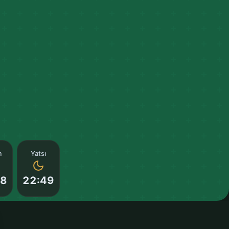
m
Yatsı
08
22:49